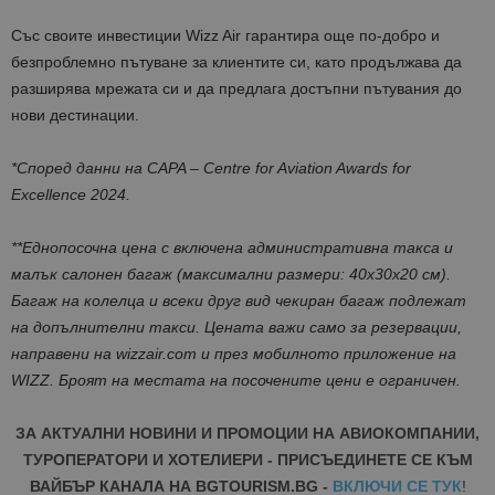
Със своите инвестиции Wizz Air гарантира още по-добро и
безпроблемно пътуване за клиентите си, като продължава да
разширява мрежата си и да предлага достъпни пътувания до
нови дестинации.
*Според данни на CAPA – Centre for Aviation Awards for
Excellence 2024.
**Еднопосочна цена с включена административна такса и
малък салонен багаж (максимални размери: 40x30x20 cм).
Багаж на колелца и всеки друг вид чекиран багаж подлежат
на допълнителни такси. Цената важи само за резервации,
направени на wizzair.com и през мобилното приложение на
WIZZ. Броят на местата на посочените цени е ограничен.
ЗА АКТУАЛНИ НОВИНИ И ПРОМОЦИИ НА АВИОКОМПАНИИ,
ТУРОПЕРАТОРИ И ХОТЕЛИЕРИ - ПРИСЪЕДИНЕТЕ СЕ КЪМ
ВАЙБЪР КАНАЛА НА BGTOURISM.BG -
ВКЛЮЧИ СЕ ТУК
!