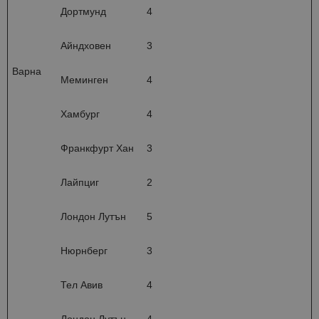
Дортмунд
4
Айндховен
3
Варна
Меминген
4
Хамбург
4
Франкфурт Хан
3
Лайпциг
2
Лондон Лутън
5
Нюрнберг
3
Тел Авив
4