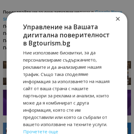
Последвайте ни за още актуални новини
в
Google News
×
Showcase
Управление на Вашата
Последвайте
Bgtourism.bg във
VIBER
дигитална поверителност
Последвайте
Bgtourism.bg в
INSTAGRAM
Последвайте
Bgtourism.bg във
FACEBOOK
в Bgtourism.bg
Последвайте
Bgtourism.bg в
YOUTUBE
Ние използваме бисквитки, за да
персонализираме съдържанието,
рекламите и да анализираме нашия
трафик. Също така споделяме
информация за използването на нашия
сайт от ваша страна с нашите
партньори за реклама и анализи, които
може да я комбинират с друга
информация, която сте им
предоставили или която са събрали от
вашето използване на техните услуги.
Прочетете още