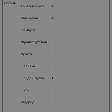
София
Рим Чампино
4
Меминген
4
Хамбург
2
Франкфурт Хан
3
Краков
3
Ларнака
5
Лондон Лутън
10
Лион
3
Мадрид
3