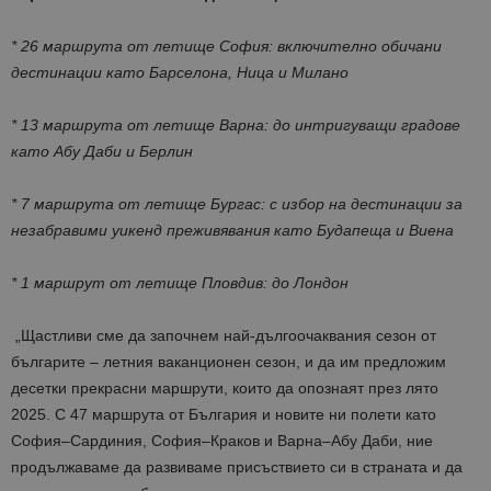
* 26 маршрута от летище София: включително обичани
дестинации като Барселона, Ница и Милано
* 13 маршрута от летище Варна: до интригуващи градове
като Абу Даби и Берлин
* 7 маршрута от летище Бургас: с избор на дестинации за
незабравими уикенд преживявания като Будапеща и Виена
* 1 маршрут от летище Пловдив: до Лондон
„Щастливи сме да започнем най-дългоочаквания сезон от
българите – летния ваканционен сезон, и да им предложим
десетки прекрасни маршрути, които да опознаят през лято
2025. С 47 маршрута от България и новите ни полети като
София–Сардиния, София–Краков и Варна–Абу Даби, ние
продължаваме да развиваме присъствието си в страната и да