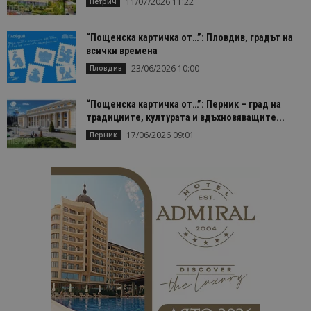
11/07/2026 11:22
Петрич
бисквитка 
използва з
разгранич
на уникал
“Пощенска картичка от…”: Пловдив, градът на
потребите
всички времена
чрез
присвоява
23/06/2026 10:00
Пловдив
произволн
генериран
номер кат
идентифик
“Пощенска картичка от…”: Перник – град на
на клиента
традициите, културата и вдъхновяващите...
се включва
всяка заявк
17/06/2026 09:01
Перник
страница в
даден сайт
използва з
изчисляван
данни за
посетители
сесии и
кампании 
отчетите з
анализ на
сайтовете.