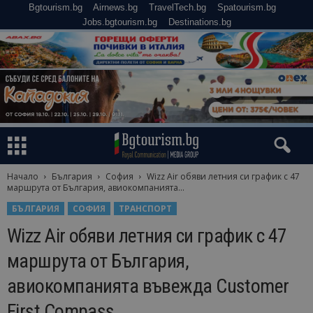
Bgtourism.bg
Airnews.bg
TravelTech.bg
Spatourism.bg
Jobs.bgtourism.bg
Destinations.bg
Начало
България
София
Wizz Air обяви летния си график с 47
маршрута от България, авиокомпанията...
БЪЛГАРИЯ
СОФИЯ
ТРАНСПОРТ
Wizz Air обяви летния си график с 47
маршрута от България,
авиокомпанията въвежда Customer
First Compass