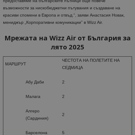
предоставяме на българските пътници още повече
възможности за нискобюджетни пътувания и създаване на
красиви спомени в Европа и отвъд.“, заяви Анастасия Новак,
мениджър „Корпоративни комуникации” в Wizz Air.
Мрежата на Wizz Air от България за
лято 2025
ЧЕСТОТА НА ПОЛЕТИТЕ НА
МАРШРУТ
СЕДМИЦА
Абу Даби
2
Малага
2
Алгеро
2
(Сардиния)
Барселона
5