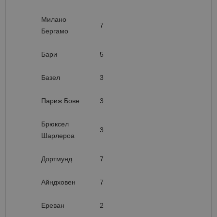
Милано
7
Бергамо
Бари
5
Базел
3
Париж Бове
3
Брюксел
3
Шарлероа
Дортмунд
7
Айндховен
7
Ереван
2