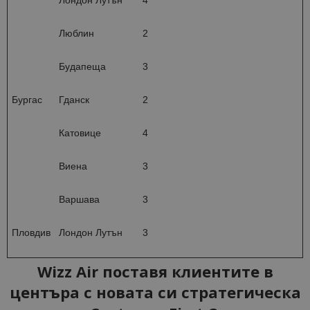
Лондон Лутън
4
Люблин
2
Будапеща
3
Бургас
Гданск
2
Катовице
4
Виена
3
Варшава
3
Пловдив
Лондон Лутън
3
Wizz Air поставя клиентите в
центъра с новата си стратегическа