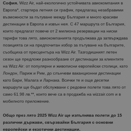
София.
Wizz Air, най-екологично устойчивата авиокомпания в
Европа*, стартира летния си график, предлагащ незабравими
възможности за пътуване между България и много красиви
дестинации в Европа и извън нея. С 47 маршрута от България,
които предлагат повече от 2 милиона резервации на ниски
тарифи това лято, авиокомпанията продължава да затвърждава
позицията си на предпочитан избор за пътуване на българите,
съобщиха от пресцентъра на Wizz Air. Тазгодишният летен
сезон ще предложи разнообразие от дестинации за клиентите
на Wizz Air: от популярни и живописни европейски столици, като
Лондон, Париж и Рим, до слънчеви ваканционни дестинации
като Бари, Малага и Ларнака. Всички те и още десетки
маршрути ще бъдат обслужвани с редовни полети това лято от
само 61.98 лв.**, които вече са в продажба на wizzair.com и в
мобилното приложение.
Общо през лято 2025 Wizz Air ще изпълнява полети до 15
различни държави, свързвайки България с основни
европейски и екзотични дестинации.