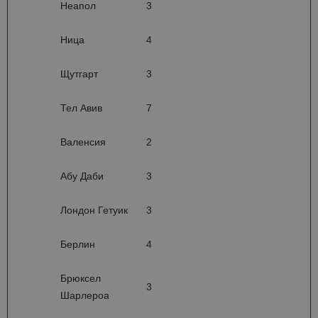
Неапол
3
Ница
4
Щутгарт
3
Тел Авив
7
Валенсия
2
Абу Даби
3
Лондон Гетуик
3
Берлин
4
Брюксел
3
Шарлероа