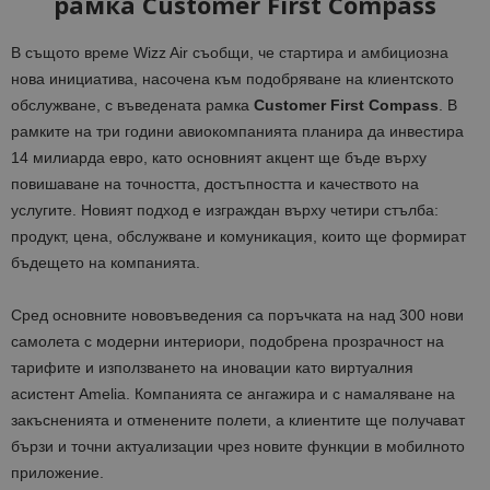
рамка Customer First Compass
В същото време Wizz Air съобщи, че стартира и амбициозна
нова инициатива, насочена към подобряване на клиентското
обслужване, с въведената рамка
Customer First Compass
. В
рамките на три години авиокомпанията планира да инвестира
14 милиарда евро, като основният акцент ще бъде върху
повишаване на точността, достъпността и качеството на
услугите. Новият подход е изграждан върху четири стълба:
продукт, цена, обслужване и комуникация, които ще формират
бъдещето на компанията.
Сред основните нововъведения са поръчката на над 300 нови
самолета с модерни интериори, подобрена прозрачност на
тарифите и използването на иновации като виртуалния
асистент Amelia. Компанията се ангажира и с намаляване на
закъсненията и отменените полети, а клиентите ще получават
бързи и точни актуализации чрез новите функции в мобилното
приложение.