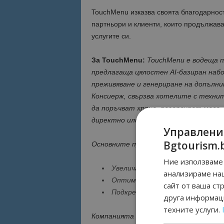
TouchMenu изказва своята благодарност
партньори и клиенти, които продължава
услугите си.
За TouchMenu:
TouchMenu е водеща 
предлагаща цялостен AI-базиран наб
преживяване и генериране на допълн
Консиерж, свързва хотелите с технит
да поръчват храна, резервират маса,
директно или да начисляват суми към
Управлени
Bgtourism.
Основните предимства на TouchMenu
Ние използваме 
Увеличаване на приходите от д
анализираме на
Оптимизиране на работния проц
сайт от ваша ст
Подкрепа за устойчиво развити
друга информаци
техните услуги.
Компанията оперира успешно в над 15