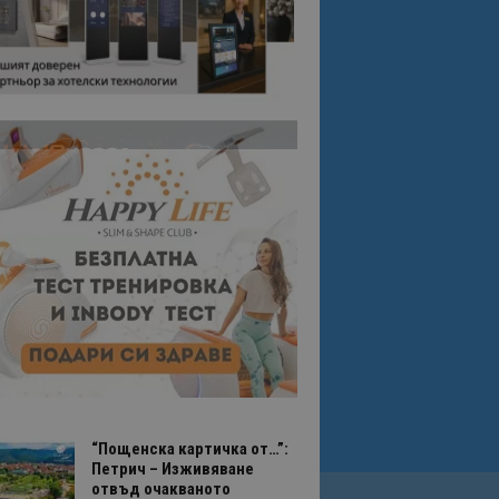
“Пощенска картичка от…”:
Петрич – Изживяване
отвъд очакваното