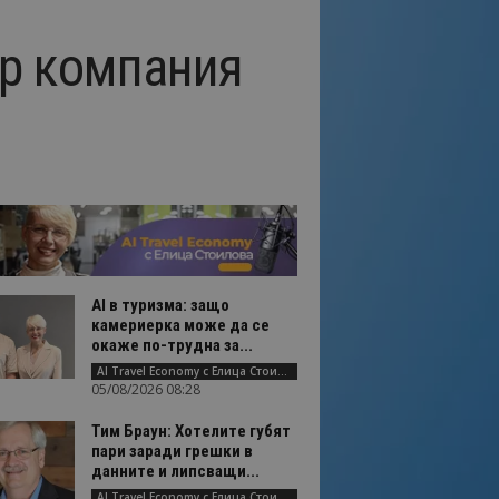
up компания
AI в туризма: защо
камериерка може да се
окаже по-трудна за...
AI Travel Economy с Елица Стоилова
05/08/2026 08:28
Тим Браун: Хотелите губят
пари заради грешки в
данните и липсващи...
AI Travel Economy с Елица Стоилова