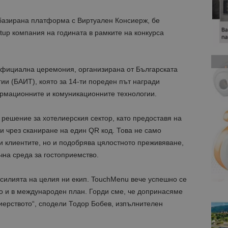
базирана платформа с Виртуален Консиерж, бе
rtup компания на годината в рамките на конкурса
официална церемония, организирана от Българската
и (БАИТ), която за 14-ти пореден път награди
рмационните и комуникационните технологии.
решение за хотелиерския сектор, като предоставя на
ги чрез сканиране на един QR код. Това не само
и клиентите, но и подобрява цялостното преживяване,
на среда за гостоприемство.
усилията на целия ни екип. TouchMenu вече успешно се
о и в международен план. Горди сме, че допринасяме
иерството“, сподели Тодор Бобев, изпълнителен