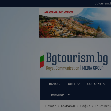
Bgtourism.
B
g
t
o
u
r
i
НАЧАЛО
СВЯТ
БЪЛГАРИЯ
s
m
.
ТРАНСПОРТ
b
g
Начало
България
София
TouchMenu 
–