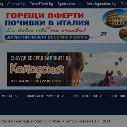
bg
Airnews.bg
TravelTech.bg
Spatourism.bg
Jobs.bgtourism.bg
Des
МЕСТА
СЪБИТИЕН ТУРИЗЪМ
ТУРОПЕРАТОРИ
ТЕХНОЛО
спечели награда за Startup компания на годината на БАИТ 2024