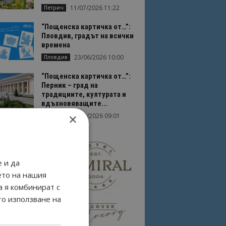
11/07/2026 11:22
Петрич
“Пощенска картичка от…”:
Пловдив, градът на всички
времена
23/06/2026 10:00
Пловдив
“Пощенска картичка от…”:
Перник – град на
традициите, културата и
вдъхновяващите...
×
17/06/2026 09:01
Перник
 и да
ето на нашия
а я комбинират с
то използване на