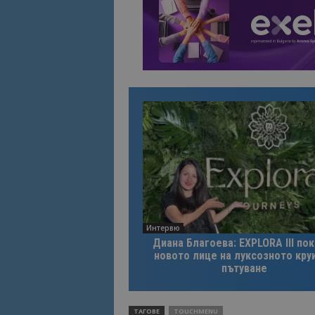
Име
Име
sc_is_visitor_uniq
is_visitor_unique
is_unique
_ga_B09EBBY8PY
_ga_WXPDN4HSCV
_ga_FK650GXHRZ
Интервю
Диана Благоева: EXPLORA III по
_ga
новото лице на луксозното кру
пътуване
ТАГОВЕ
TOUCHMENU