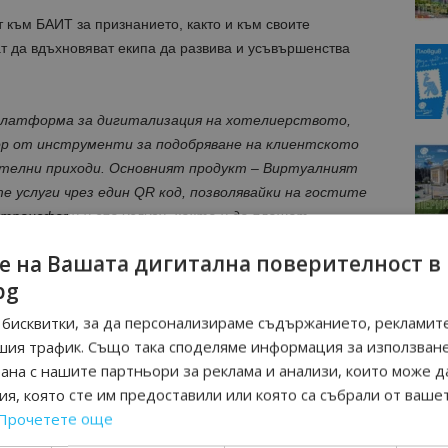
 към БАИТ за признанието, както и към своите
т да вдъхновяват екипа да развива и усъвършенства
платформа за дигитализация на хотелиерството,
ор от инструменти за подобряване на клиентското
ителни приходи. Основният продукт – Виртуалният
е услуги чрез един QR код, позволявайки на гостите
 трансфери и спа услуги, както и да плащат
 стаята си.
е на Вашата дигитална поверителност в
bg
 включват:
бисквитки, за да персонализираме съдържанието, рекламите
опълнителни услуги;
шия трафик. Също така споделяме информация за използван
ес и намаляване на времето за обслужване;
рана с нашите партньори за реклама и анализи, които може д
е чрез елиминиране на хартиените материали.
я, която сте им предоставили или която са събрали от ваше
Прочетете още
0 хотела по света и продължава своята експанзия