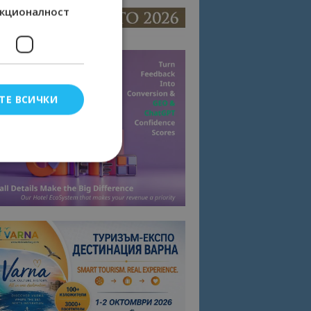
кционалност
ТЕ ВСИЧКИ
елско влизане и
тки.
омните съгласието
квитки на сайта.