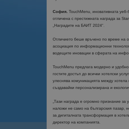
София.
TouchMenu, иновативната уеб-
отличена с престижната награда за Sta
„Наградите на БАИТ 2024“.
Отличието беше връчено по време на 
асоциация по информационни технологи
водещите иновации в сферата на инфо
TouchMenu предлага модерно и удобно 
гостите достъп до всички хотелски услу
улеснява комуникацията между хотела 
създавайки персонализирана и екологич
„Тази награда е огромно признание за 
наложи не само на българския пазар, н
за дигиталната трансформация в хотел
директор на компанията.