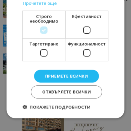
Прочетете още
отвъд очакваното
11/07/2026 11:22
Петрич
Строго
Ефективност
необходимо
“Пощенска картичка от…”: Пловдив, градът на
всички времена
23/06/2026 10:00
Пловдив
Таргетиране
Функционалност
“Пощенска картичка от…”: Перник – град на
традициите, културата и вдъхновяващите...
17/06/2026 09:01
Перник
ПРИЕМЕТЕ ВСИЧКИ
ОТХВЪРЛЕТЕ ВСИЧКИ
ПОКАЖЕТЕ ПОДРОБНОСТИ
Строго необходимо
Ефективност