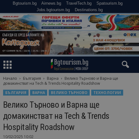
Bgtourism.bg
Airnews.bg
TravelTech.bg
Spatourism.bg
Jobs.bgtourism.bg
Destinations.bg
Начало
България
Варна
Велико Търново и Варна ще
домакинстват на Tech & Trends Hospitality Roadshow
БЪЛГАРИЯ
ВАРНА
ВЕЛИКО ТЪРНОВО
ТЕХНОЛОГИИ
Велико Търново и Варна ще
домакинстват на Tech & Trends
Hospitality Roadshow
10/02/2025 10:02