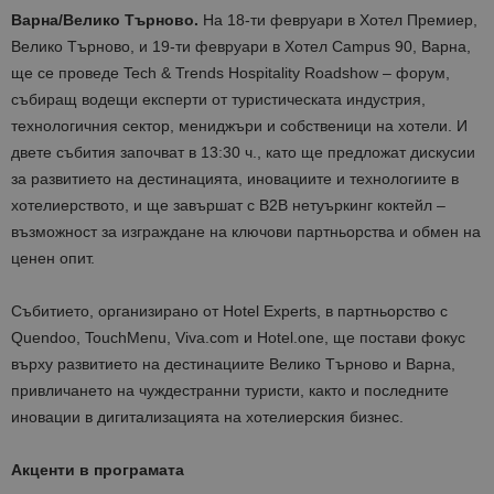
Варна/Велико Търново.
На
18
-ти
февруари в Хотел Премиер,
Велико Търново
, и
19
-ти
февруари в Хотел Campus 90, Варна
,
ще се проведе
Tech & Trends Hospitality Roadshow
– форум,
събиращ водещи експерти от туристическата индустрия,
технологичния сектор, мениджъри и собственици на хотели. И
двете събития започват в 13:30 ч., като ще предложат дискусии
за развитието на дестинацията, иновациите и технологиите в
хотелиерството, и ще завършат с B2B нетуъркинг коктейл –
възможност за изграждане на ключови партньорства и обмен на
ценен опит.
Събитието, организирано от
Hotel Experts
, в партньорство с
Quendoo, TouchMenu, Viva.com и Hotel.one
, ще постави фокус
върху развитието на дестинациите Велико Търново и Варна,
привличането на чуждестранни туристи, както и последните
иновации в дигитализацията на хотелиерския бизнес.
Акценти
в програмата