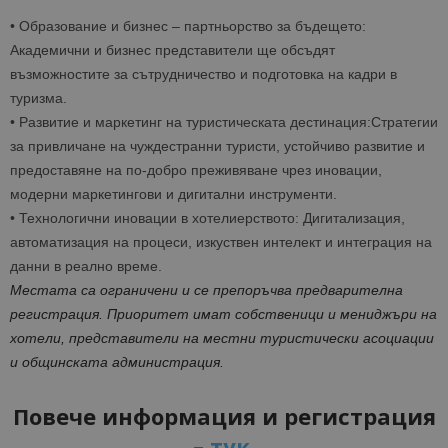
•
Образование и бизнес – партньорство за бъдещето
:
Академични и бизнес представители ще обсъдят
възможностите за сътрудничество и подготовка на кадри в
туризма.
•
Развитие и маркетинг на туристическ
ата
дестинаци
я
:
Стратегии
за привличане на чуждестранни туристи, устойчиво развитие и
предоставяне на по-добро преживяване чрез иновации,
модерни маркетингови и дигитални инструменти.
•
Технологични иновации в хотелиерството
: Дигитализация,
автоматизация на процеси, изкуствен интелект и интеграция на
данни в реално време.
Местата са ограничени и
се препоръчва
предварителна
регистрация.
Приоритет имат собственици и мениджъри на
хотели, представители на местни туристически асоциации
и общинската администрация.
Повече информация и регистрация
–
т
у
к
.