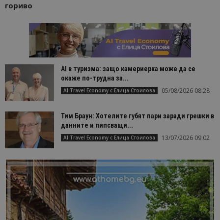
гориво
AI в туризма: защо камериерка може да се
окаже по-трудна за...
05/08/2026 08:28
AI Travel Economy с Елица Стоилова
Тим Браун: Хотелите губят пари заради грешки в
данните и липсващи...
13/07/2026 09:02
AI Travel Economy с Елица Стоилова