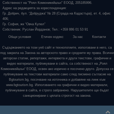
Собственост на "Роял Комюникейшън" ЕООД, 205185996.
Адрес на редакцията за кореспонденция:
Гр. Добрич, бул. “Добруджа” № 28 (Сграда на Кадастъра), ет. 4, офис
406;
Гр. София, жк “Овча Купел”
Собственик: Руслан Йорданов; Тел.: +359 886 01 53 91
Общи условия
Етичен кодекс
За нас
Контакти
Съдържанието на този уеб сайт и технологиите, използвани в него, са
под закрила на Закона за авторското право и сродните му права. Всички
авторски статии, репортажи, интервюта и други текстови, графични и
видео материали, публикувани в сайта, са собственост на „Роял
Комюникейшън“ ЕООД, освен ако изрично е посочено друго. Допуска се
публикуване на текстови материали само след писмено съгласие на
Bgtourism.bg, посочване на източника и добавяне на линк към
www.bgtourism.bg. Използването на графични и видео материали,
публикувани в сайта, е строго забранено. Нарушителите ще бъдат
санкционирани с цялата строгост на закона.