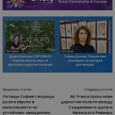
Интервю
Интервю
Диана Благоева: EXPLORA III
Галина Декова: Перник има
показва новото лице на
потенциал за културна
луксозното круизно пътуване
дестинация
Предишна статия
Следваща статия
Летище София с водеща
Air France пуска нови
роля в Европа в
директни полети между
използването на
Съединените щати и
устойчиво авиационно
Френската Ривиера