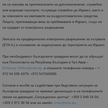
не се изисква за притежателите на дипломатически, служебни
или моряшки паспорти, пътуващи служебно до Израел, както и
за членовете на екипажите на въздухоплавателни средства.
Лицата, притежаващи виза за пребиваване в Израел, също не
се нуждаят от електронно разрешение.
Липсата на предварително електронно разрешение за пътуване
(ETA-IL) е основание за недопускане до територията на Израел.
При необходимост българските граждани могат да се обръщат
към Посолството на Република България в Тел Авив –
Embassy.TelAviv@mfa.bg
и спешните телефонни номера – +
972 54 595 4379; +972 547640089.
Сигнали и молби за съдействие при бедствени ситуации на
български граждани се приемат денонощно и на телефонните
линии на дирекция „Ситуационен център“: +359 2 948 24 04;
+359 2 971 38 56 или на имейл:
crisis@mfa.bg
.