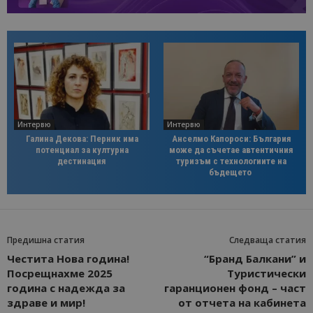
Интервю
Интервю
Галина Декова: Перник има
Анселмо Капороси: България
потенциал за културна
може да съчетае автентичния
дестинация
туризъм с технологиите на
бъдещето
Предишна статия
Следваща статия
Честита Нова година!
“Бранд Балкани” и
Посрещнахме 2025
Туристически
година с надежда за
гаранционен фонд – част
здраве и мир!
от отчета на кабинета