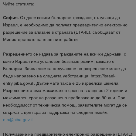
Чуйте статията:
София.
От днес всички български граждани, пътуващи до
Израел, е необходимо да получат предварително електронно
разрешение за влизане в страната (ETA-IL), съобщават от
Министерството на външните работи.
Разрешението се издава за гражданите на всички държави, с
които Израел има установен безвизов режим, каквато е
България. Заявление за получаване на разрешение може да
бъде направено на следната уебстраница: https://israel-
entry.piba.gov.il . Дължимата такса е 25 израелски шекела.
Разрешението има максимален срок на валидност 2 години и
максимален срок на разрешено пребиваване до 90 дни. При
необходимост от техническа помощ, заявителите могат да се
свържат с центъра за поддръжка на следния имейл:
eta@piba.gov.il
.
Получаване на предварително електронно разрешение (ETA-IL)