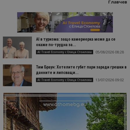
Главчев
AI в туризма: защо камериерка може да се
окаже по-трудна за...
05/08/2026 08:28
AI Travel Economy с Елица Стоилова
Тим Браун: Хотелите губят пари заради грешки в
данните и липсващи...
13/07/2026 09:02
AI Travel Economy с Елица Стоилова