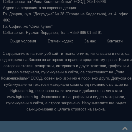
Собственост на "Роял Комюникейшън" ЕООД, 205185996.
Адрес на редакцията за кореспонденция:
Гр. Добрич, бул. “Добруджа” № 28 (Сграда на Кадастъра), ет. 4, офис
406;
Гр. София, жк “Овча Купел”
Собственик: Руслан Йорданов; Тел.: +359 886 01 53 91
Общи условия
Етичен кодекс
За нас
Контакти
Съдържанието на този уеб сайт и технологиите, използвани в него, са
под закрила на Закона за авторското право и сродните му права. Всички
авторски статии, репортажи, интервюта и други текстови, графични и
видео материали, публикувани в сайта, са собственост на „Роял
Комюникейшън“ ЕООД, освен ако изрично е посочено друго. Допуска се
публикуване на текстови материали само след писмено съгласие на
Bgtourism.bg, посочване на източника и добавяне на линк към
www.bgtourism.bg. Използването на графични и видео материали,
публикувани в сайта, е строго забранено. Нарушителите ще бъдат
санкционирани с цялата строгост на закона.