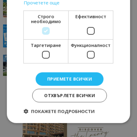
Прочетете още
отвъд очакваното
11/07/2026 11:22
Петрич
Строго
Ефективност
необходимо
“Пощенска картичка от…”: Пловдив, градът на
всички времена
23/06/2026 10:00
Пловдив
Таргетиране
Функционалност
“Пощенска картичка от…”: Перник – град на
традициите, културата и вдъхновяващите...
17/06/2026 09:01
Перник
ПРИЕМЕТЕ ВСИЧКИ
ОТХВЪРЛЕТЕ ВСИЧКИ
ПОКАЖЕТЕ ПОДРОБНОСТИ
Строго необходимо
Ефективност