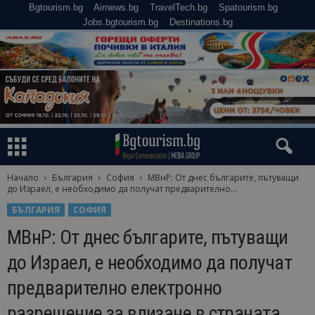
Bgtourism.bg
Airnews.bg
TravelTech.bg
Spatourism.bg
Jobs.bgtourism.bg
Destinations.bg
Начало
България
София
МВнР: От днес българите, пътуващи
до Израел, е необходимо да получат предварително...
БЪЛГАРИЯ
СОФИЯ
МВнР: От днес българите, пътуващи
до Израел, е необходимо да получат
предварително електронно
разрешение за влизане в страната