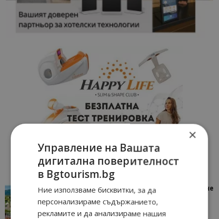
×
Управление на Вашата
дигитална поверителност
в Bgtourism.bg
“Пощенска картичка от…”: Петрич – Изживяване
Ние използваме бисквитки, за да
отвъд очакваното
персонализираме съдържанието,
11/07/2026 11:22
Петрич
рекламите и да анализираме нашия