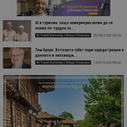
AI в туризма: защо камериерка може да се
окаже по-трудна за...
05/08/2026 08:28
AI Travel Economy с Елица Стоилова
Тим Браун: Хотелите губят пари заради грешки в
данните и липсващи...
13/07/2026 09:02
AI Travel Economy с Елица Стоилова