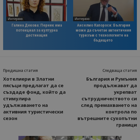
Интервю
Интервю
Галина Декова: Перник има
Анселмо Капороси: България
потенциал за културна
може да съчетае автентичния
дестинация
туризъм с технологиите на
бъдещето
Предишна статия
Следваща статия
Хотелиери в Златни
България и Румъния
пясъци предлагат да се
продължават да
създаде фонд, който да
укрепват
стимулира
сътрудничеството си
удължаването на
след премахването на
активния туристически
контрола по
сезон
вътрешните сухопътни
граници