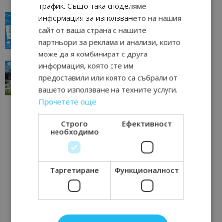
трафик. Също така споделяме
“Пощенска картичка от…”: Пловдив, градът на
информация за използването на нашия
всички времена
сайт от ваша страна с нашите
23/06/2026 10:00
Пловдив
партньори за реклама и анализи, които
може да я комбинират с друга
“Пощенска картичка от…”: Перник – град на
информация, която сте им
традициите, културата и вдъхновяващите...
предоставили или която са събрали от
17/06/2026 09:01
Перник
вашето използване на техните услуги.
Прочетете още
Строго
Ефективност
необходимо
Таргетиране
Функционалност