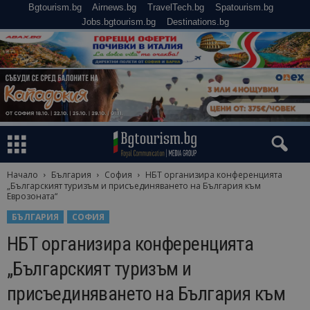
Bgtourism.bg
Airnews.bg
TravelTech.bg
Spatourism.bg
Jobs.bgtourism.bg
Destinations.bg
Начало
България
София
НБТ организира конференцията
„Българският туризъм и присъединяването на България към
Еврозоната“
БЪЛГАРИЯ
СОФИЯ
НБТ организира конференцията
„Българският туризъм и
присъединяването на България към