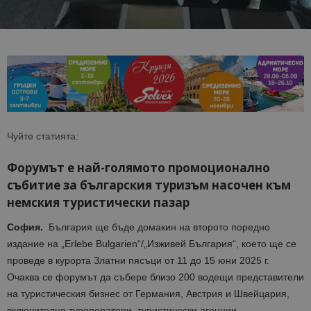
Чуйте статията:
Форумът е най-голямото промоционално
събитие за българския туризъм насочен към
немския туристически пазар
София.
България ще бъде до
макин на второто поредно
издание на
„
Erlebe
Bulgarien
“/„Изживей България“, което ще се
проведе в курорта Златни пясъци от 11 до 15 юни 2025 г.
Очаква се форумът да събере близо 200 водещи представители
на
туристическия бизнес от Германия, Австрия и Швейцария,
включително туроператори, туристически агенции,