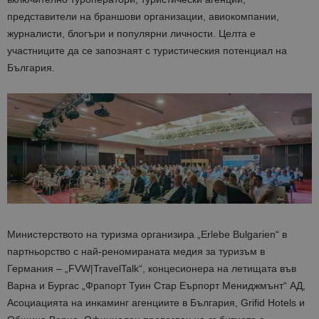
представители на браншови организации, авиокомпании,
журналисти, блогъри и популярни личности. Целта е
участниците да се запознаят с туристическия потенциал на
България.
Министерството на туризма организира „
Erlebe
Bulgarien
“ в
партньорство с най-реномираната медия за туризъм в
Германия – „
FVW|TravelTalk
“, концесионера на летищата във
Варна и Бургас „
Фрапорт
Туин
Стар
Еърпорт
Мениджмънт“ АД,
Асоциацията на
инкаминг
агенциите в България,
Grifid
Hotels
и