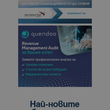
сесии и
кампании 
отчетите з
анализ на
сайтовете.