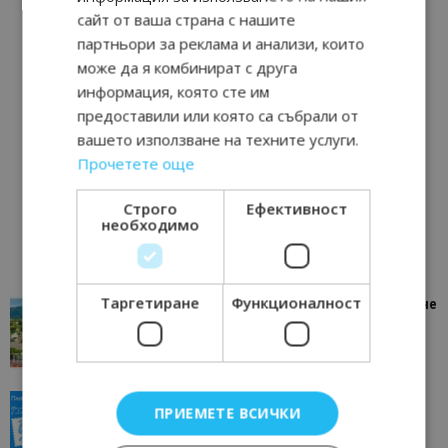
сайт от ваша страна с нашите
партньори за реклама и анализи, които
може да я комбинират с друга
информация, която сте им
предоставили или която са събрали от
вашето използване на техните услуги.
Прочетете още
Строго
Ефективност
необходимо
Таргетиране
Функционалност
“Пощенска картичка от…”: Петрич – Изживяване
отвъд очакваното
11/07/2026 11:22
Петрич
“Пощенска картичка от…”: Пловдив, градът на
ПРИЕМЕТЕ ВСИЧКИ
всички времена
23/06/2026 10:00
Пловдив