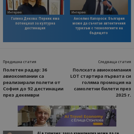
Интервю
Интервю
Галина Декова: Перник има
Анселмо Капороси: България
потенциал за културна
може да съчетае автентичния
дестинация
туризъм с технологиите на
бъдещето
Предишна статия
Следваща статия
Полетен радар: 36
Полската авиокомпания
авиокомпании са
LOT стартира първата си
реализирали полети от
голяма промоция на
София до 92 дестинации
самолетни билети през
през декември
2025 г.
AI в туризма: защо камериерка може да се