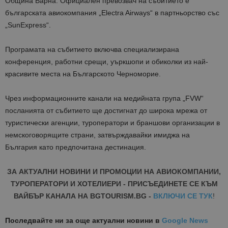
Община Варна. Официален превозвач на събитието е
българската авиокомпания „
Electra
Airways“ в партньорство със
„
SunExpress
“.
Програмата на събитието включва специализирана
конференция, работни срещи,
уъркшопи
и обиколки из най-
красивите места на Българското Черноморие.
Чрез информационните канали на медийната група „FVW“
посланията от събитието ще достигнат до широка мрежа от
туристически агенции, туроператори и браншови организации в
немскоговорящите страни, затвърждавайки имиджа на
България като предпочитана дестинация.
ЗА АКТУАЛНИ НОВИНИ И ПРОМОЦИИ НА АВИОКОМПАНИИ,
ТУРОПЕРАТОРИ И ХОТЕЛИЕРИ - ПРИСЪЕДИНЕТЕ СЕ КЪМ
ВАЙБЪР КАНАЛА НА BGTOURISM.BG -
ВКЛЮЧИ СЕ ТУК
!
Последвайте ни за още актуални новини
в
Google News