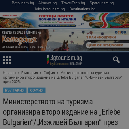
Bgtourism.bg
Airnews.bg
TravelTech.bg
Spatourism.bg
Jobs.bgtourism.bg
Destinations.bg
Начало
България
София
Министерството на туризма
организира второ издание на „Erlebe Bulgarien“/„Изживей България“
през 2025...
БЪЛГАРИЯ
СОФИЯ
Министерството на туризма
организира второ издание на „Erlebe
Bulgarien“/„Изживей България“ през