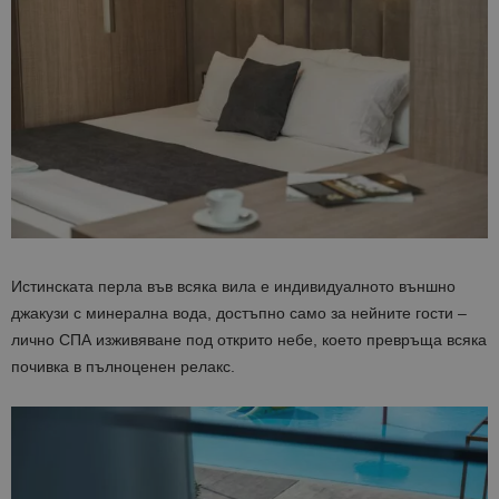
Истинската перла във всяка вила е индивидуалното външно
джакузи с минерална вода
, достъпно само за нейните гости –
лично СПА изживяване под открито небе, което превръща всяка
почивка в пълноценен релакс.