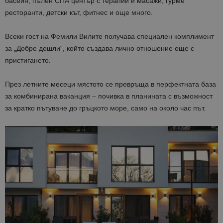
басейн, пълен СПА център с терапии и масажи, гурме
ресторанти, детски кът, фитнес и още много.
Всеки гост на Фемили Вилите получава
специален комплимент
за „Добре дошли“
, който създава лично отношение още с
пристигането.
През летните месеци мястото се превръща в перфектната база
за комбинирана ваканция –
почивка в планината с възможност
за кратко пътуване до гръцкото море
, само на около час път.