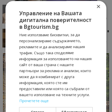
×
AI в туризма: защо камериерка може да се
Управление на Вашата
окаже по-трудна за...
05/08/2026 08:28
AI Travel Economy с Елица Стоилова
дигитална поверителност
в Bgtourism.bg
Тим Браун: Хотелите губят пари заради грешки в
Ние използваме бисквитки, за да
данните и липсващи...
персонализираме съдържанието,
13/07/2026 09:02
AI Travel Economy с Елица Стоилова
рекламите и да анализираме нашия
трафик. Също така споделяме
информация за използването на нашия
сайт от ваша страна с нашите
партньори за реклама и анализи, които
може да я комбинират с друга
информация, която сте им
предоставили или която са събрали от
вашето използване на техните услуги.
Прочетете още
Строго
Ефективност