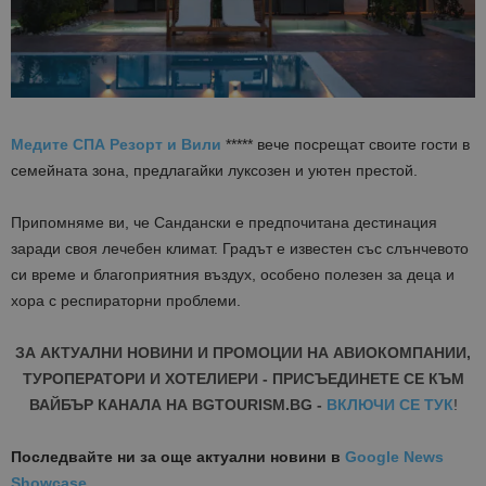
Медите СПА Резорт и Вили
***** вече посрещат своите гости в
семейната зона, предлагайки луксозен и уютен престой.
Припомняме ви, че Сандански е предпочитана дестинация
заради своя лечебен климат. Градът е известен със слънчевото
си време и благоприятния въздух, особено полезен за деца и
хора с респираторни проблеми.
ЗА АКТУАЛНИ НОВИНИ И ПРОМОЦИИ НА АВИОКОМПАНИИ,
ТУРОПЕРАТОРИ И ХОТЕЛИЕРИ - ПРИСЪЕДИНЕТЕ СЕ КЪМ
ВАЙБЪР КАНАЛА НА BGTOURISM.BG -
ВКЛЮЧИ СЕ ТУК
!
Последвайте ни за още актуални новини
в
Google News
Showcase