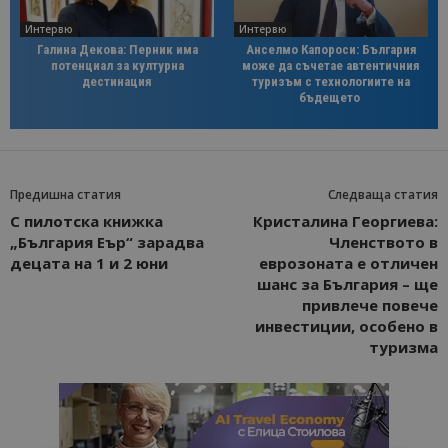
Интервю
Интервю
Галина Декова: Перник има
Анселмо Капороси: България
потенциал за културна
може да съчетае автентичния
дестинация
туризъм с технологиите на
бъдещето
Предишна статия
Следваща статия
С пилотска книжка
Кристалина Георгиева:
„България Еър“ зарадва
Членството в
децата на 1 и 2 юни
еврозоната е отличен
шанс за България – ще
привлече повече
инвестиции, особено в
туризма