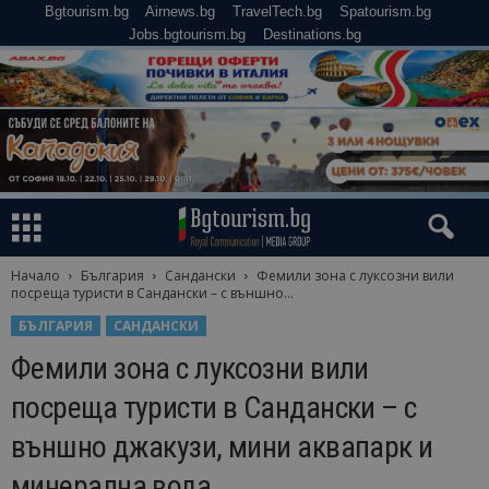
Bgtourism.bg
Airnews.bg
TravelTech.bg
Spatourism.bg
Jobs.bgtourism.bg
Destinations.bg
Начало
България
Сандански
Фемили зона с луксозни вили
посреща туристи в Сандански – с външно...
БЪЛГАРИЯ
САНДАНСКИ
Фемили зона с луксозни вили
посреща туристи в Сандански – с
външно джакузи, мини аквапарк и
минерална вода