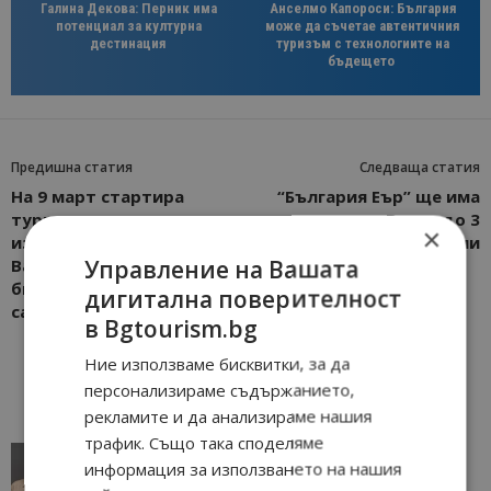
Галина Декова: Перник има
Анселмо Капороси: България
потенциал за културна
може да съчетае автентичния
дестинация
туризъм с технологиите на
бъдещето
Предишна статия
Следваща статия
На 9 март стартира
“България Еър” ще има
туристическото
полети от Варна до 3
×
изложение
европейски дестинации
Управление на Вашата
Ваканция&СПА Експо;
билетите за посещение
дигитална поверителност
са в продажба
в Bgtourism.bg
Ние използваме бисквитки, за да
персонализираме съдържанието,
рекламите и да анализираме нашия
трафик. Също така споделяме
AI в туризма: защо камериерка може да се
информация за използването на нашия
окаже по-трудна за...