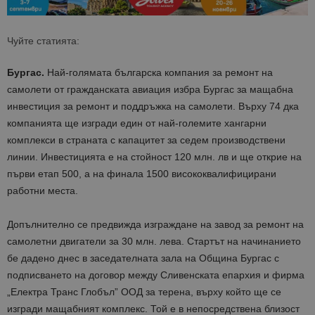
Чуйте статията:
Бургас.
Най-голямата българска компания за ремонт на
самолети от гражданската авиация избра Бургас за мащабна
инвестиция за ремонт и поддръжка на самолети. Върху 74 дка
компанията ще изгради един от най-големите хангарни
комплекси в страната с капацитет за седем производствени
линии. Инвестицията е на стойност 120 млн. лв и ще открие на
първи етап 500, а на финала 1500 висококвалифицирани
работни места.
Допълнително се предвижда изграждане на завод за ремонт на
самолетни двигатели за 30 млн. лева. Стартът на начинанието
бе дадено днес в заседателната зала на Община Бургас с
подписването на договор между Сливенската епархия и фирма
„Електра Транс Глобъл” ООД за терена, върху който ще се
изгради мащабният комплекс. Той е в непосредствена близост