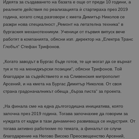
Идеята за създаването на базата е още от преди 10 години, а
реалните действия по реализацията ѝ стартираха през 2019
година, когато след разговори с кмета Димитър Николов се
разкри нова специалност „Ремонт на летателна техника“ в
бургаския механотехникум. Ученици от първия випуск вече
работят в компанията, обясни изп. директор на „Електра Транс
Глобъл“ Стефан Трифонов.
„Когато заводът в Бургас бъде готов, те ще могат да се върнат
тук и то на мениджърски позиции“, обясни Трифонов. Той
благодари за съдействието и на Сливенския митрополит
Арсений, и на кмета на Бургас Димитър Николов. От своя
страна градоначалникът обеща „бърза писта“ за проекта.
„На финала сме на една дългогодишна инициатива, която
започна през 2019 година. Тогава започнахме да говорим за
нуждата от кадри в тази динамично развиваща се индустрия. От
тогава активно работихме по темата, а финалът се случи
благодарение на Негово Високо Преосвещенство Арсений,