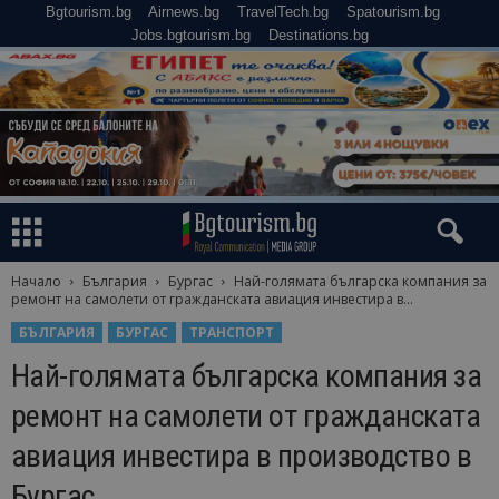
Bgtourism.bg
Airnews.bg
TravelTech.bg
Spatourism.bg
Jobs.bgtourism.bg
Destinations.bg
Начало
България
Бургас
Най-голямата българска компания за
ремонт на самолети от гражданската авиация инвестира в...
БЪЛГАРИЯ
БУРГАС
ТРАНСПОРТ
Най-голямата българска компания за
ремонт на самолети от гражданската
авиация инвестира в производство в
Бургас