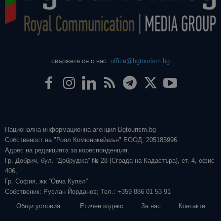
свържете се с нас:
office@bgtourism.bg
Национална информационна агенция Bgtourism.bg
Собственост на "Роял Комюникейшън" ЕООД, 205185996.
Адрес на редакцията за кореспонденция:
Гр. Добрич, бул. “Добруджа” № 28 (Сграда на Кадастъра), ет. 4, офис
406;
Гр. София, жк “Овча Купел”
Собственик: Руслан Йорданов; Тел.: +359 886 01 53 91
Общи условия
Етичен кодекс
За нас
Контакти