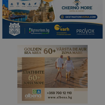
кампании 
отчетите з
анализ на
сайтовете.