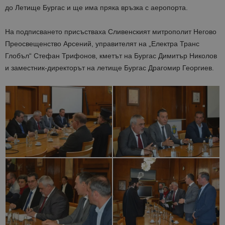
до Летище Бургас и ще има пряка връзка с аеропорта.
На подписването присъстваха Сливенският митрополит Негово
Преосвещенство Арсений, управителят на „Електра Транс
Глобъл“ Стефан Трифонов, кметът на Бургас Димитър Николов
и заместник-директорът на летище Бургас Драгомир Георгиев.