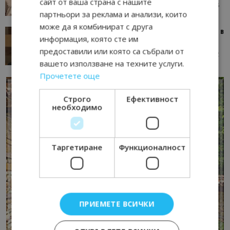
сайт от ваша страна с нашите
05/08/2026 08:28
AI Travel Economy с Елица Стоилова
партньори за реклама и анализи, които
може да я комбинират с друга
Тим Браун: Хотелите губят пари заради грешки в
информация, която сте им
данните и липсващи...
предоставили или която са събрали от
13/07/2026 09:02
AI Travel Economy с Елица Стоилова
вашето използване на техните услуги.
Прочетете още
Строго
Ефективност
необходимо
Таргетиране
Функционалност
ПРИЕМЕТЕ ВСИЧКИ