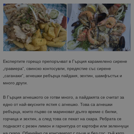
Експертите горещо препоръчват в Гърция карамелено сирене
„гравиера“, свинско контосувли, предястие със сирене
„саганаки“, агнешки ребърца пайдакя, зехтин, шамфъстък и
много други.
В Гърция агнешкото се готви много, а пайдакята се считат за
едно от най-вкусните ястия с агнешко. Това са агнешки
ребърца, които първо се мариноват дълго време с билки,
горчица и зехтин, а след това се пекат на скара. Ребрата се
поднасят с резен лимон и гарнитура от картофи или зеленчуци
на скара. Обичайно се консумират с ръце и без сос, тъй като