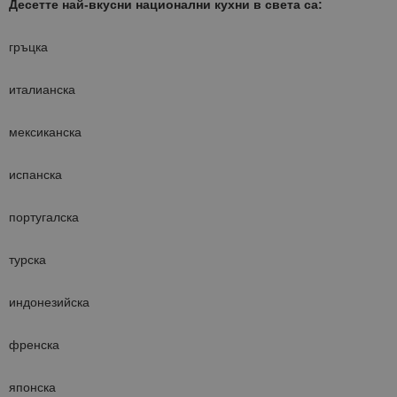
Десетте най-вкусни национални кухни в света са:
гръцка
италианска
мексиканска
испанска
португалска
турска
индонезийска
френска
японска