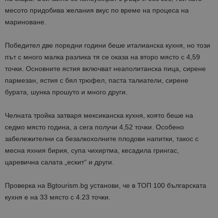
месото придобива желания вкус по време на процеса на
мариноване.
Победител две поредни години беше италианска кухня, но този
път с много малка разлика тя се оказа на второ място с 4,59
точки. Основните ястия включват неаполитанска пица, сирене
пармезан, ястия с бял трюфел, паста талиатели, сирене
бурата, шунка прошуто и много други.
Челната тройка затваря мексиканска кухня, която беше на
седмо място година, а сега получи 4,52 точки. Особено
забележителни са безалкохолните плодови напитки, такос с
месна яхния бирия, супа чихиртма, кесадила грингас,
царевична салата „ескит“ и други.
Проверка на Bgtourism.bg установи, че в ТОП 100 българската
кухня е на 33 място с 4.23 точки.