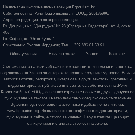
Национална информационна агенция Bgtourism.bg
Собственост на "Роял Комюникейшън" ЕООД, 205185996.
Адрес на редакцията за кореспонденция:
Гр. Добрич, бул. “Добруджа” № 28 (Сграда на Кадастъра), ет. 4, офис
406;
Гр. София, жк “Овча Купел”
Собственик: Руслан Йорданов; Тел.: +359 886 01 53 91
Общи условия
Етичен кодекс
За нас
Контакти
Съдържанието на този уеб сайт и технологиите, използвани в него, са
под закрила на Закона за авторското право и сродните му права. Всички
авторски статии, репортажи, интервюта и други текстови, графични и
видео материали, публикувани в сайта, са собственост на „Роял
Комюникейшън“ ЕООД, освен ако изрично е посочено друго. Допуска се
публикуване на текстови материали само след писмено съгласие на
Bgtourism.bg, посочване на източника и добавяне на линк към
www.bgtourism.bg. Използването на графични и видео материали,
публикувани в сайта, е строго забранено. Нарушителите ще бъдат
санкционирани с цялата строгост на закона.