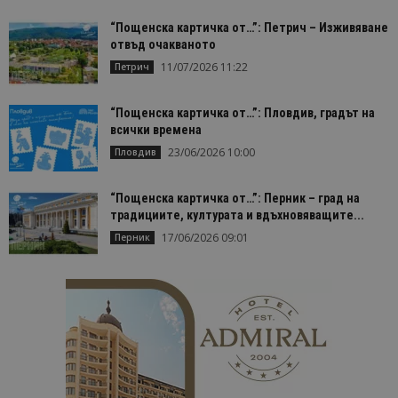
Строго необходимо
Ефективност
“Пощенска картичка от…”: Петрич – Изживяване
Таргетиране
Функционалност
отвъд очакваното
11/07/2026 11:22
Петрич
Строго необходимите бисквитки позволяват
основната функционалност на уебсайта, като
потребителско влизане и управление на
“Пощенска картичка от…”: Пловдив, градът на
акаунта. Уебсайтът не може да се използва
правилно без строго необходими бисквитки.
всички времена
23/06/2026 10:00
Пловдив
Доставчик
/
Валиден
Име
Оп
Домейн
до
cookie_notice_accepted
lisandraramos.com
7 дни
Таз
“Пощенска картичка от…”: Перник – град на
bgtourism.bg
бис
традициите, културата и вдъхновяващите...
изп
да 
17/06/2026 09:01
Перник
съг
на
пот
за
изп
на 
на 