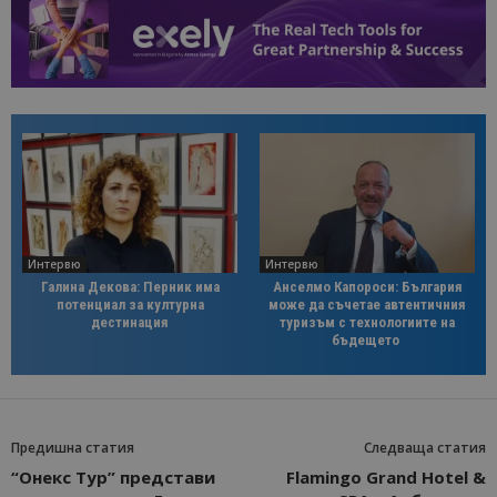
Интервю
Интервю
Галина Декова: Перник има
Анселмо Капороси: България
потенциал за културна
може да съчетае автентичния
дестинация
туризъм с технологиите на
бъдещето
Предишна статия
Следваща статия
“Онекс Тур” представи
Flamingo Grand Hotel &