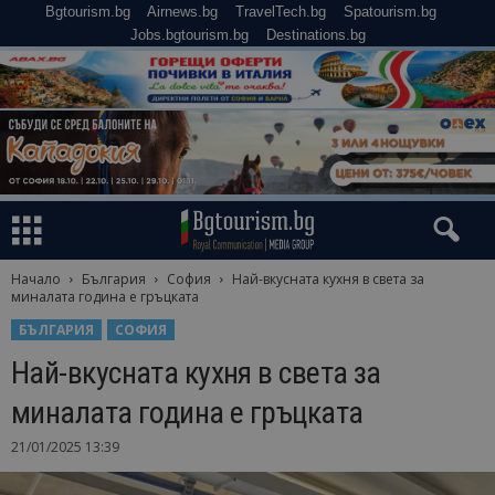
Bgtourism.bg
Airnews.bg
TravelTech.bg
Spatourism.bg
Jobs.bgtourism.bg
Destinations.bg
Начало
България
София
Най-вкусната кухня в света за
миналата година е гръцката
БЪЛГАРИЯ
СОФИЯ
Най-вкусната кухня в света за
миналата година е гръцката
21/01/2025 13:39