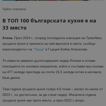
Чуйте статията:
В ТОП 100 българската кухня е на
33 място
Атина.
През 2024 г., според последната класация на TasteAtlas,
гръцката кухня е призната за най-вкусната в света, съобщи
кореспондентът на
“Труд”
в Гърция Бойка Атанасова.
Тя измести уверено дългогодишния лидер Италия и оглави
класацията по основни показатели, който е съставен въз основа
на 477 хиляди прегледа на почти 15,5 хиляди ястия в неговата
база данни.
Тази година гръцката кухня събра 4,6 точки – малко по-ниска от
2023 г., но достатъчна, за да стане лидер. Миналата година
гръцката кухня зае трето място, а през 2022 г, второ.