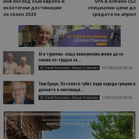
нов поглед към Европа и
SPA в Албена със
екзотични дестинации
специални цени до
за сезон 2025
средата на април
AI в туризма: защо камериерка може да се
окаже по-трудна за...
05/08/2026 08:28
AI Travel Economy с Елица Стоилова
Тим Браун: Хотелите губят пари заради грешки в
данните и липсващи...
13/07/2026 09:02
AI Travel Economy с Елица Стоилова