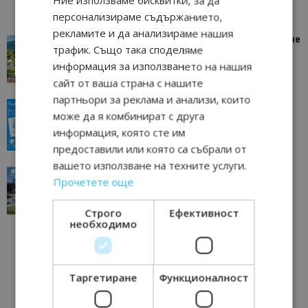
Ние използваме бисквитки, за да
персонализираме съдържанието,
рекламите и да анализираме нашия
“Пощенска картичка от…”: Петрич – Изживяване
трафик. Също така споделяме
отвъд очакваното
информация за използването на нашия
11/07/2026 11:22
Петрич
сайт от ваша страна с нашите
партньори за реклама и анализи, които
“Пощенска картичка от…”: Пловдив, градът на
може да я комбинират с друга
всички времена
информация, която сте им
23/06/2026 10:00
Пловдив
предоставили или която са събрали от
вашето използване на техните услуги.
“Пощенска картичка от…”: Перник – град на
Прочетете още
традициите, културата и вдъхновяващите...
17/06/2026 09:01
Перник
Строго
Ефективност
необходимо
Таргетиране
Функционалност