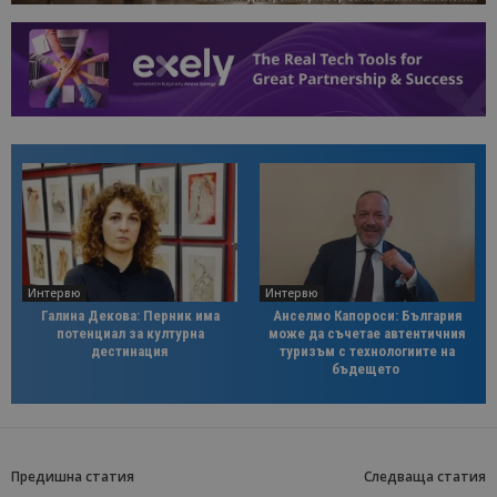
Интервю
Интервю
Галина Декова: Перник има
Анселмо Капороси: България
потенциал за културна
може да съчетае автентичния
дестинация
туризъм с технологиите на
бъдещето
Предишна статия
Следваща статия