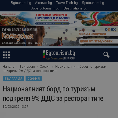
Bgtourism.bg
Airnews.bg
TravelTech.bg
Spatourism.bg
Jobs.bgtourism.bg
Destinations.bg
Начало
България
София
Националният борд по туризъм
подкрепя 9% ДДС за ресторантите
БЪЛГАРИЯ
СОФИЯ
Националният борд по туризъм
подкрепя 9% ДДС за ресторантите
19/03/2025 13:57