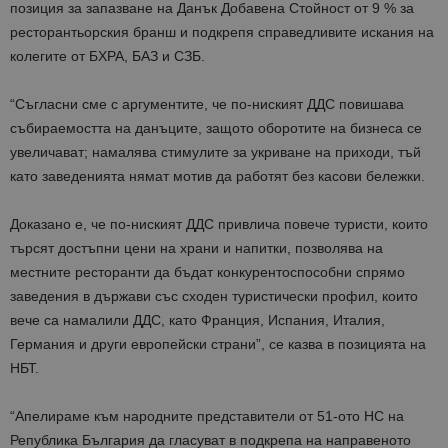
позиция за запазване на Данък Добавена Стойност от 9 % за
ресторантьорския бранш и подкрепя справедливите искания на
колегите от БХРА, БАЗ и СЗБ.
“Съгласни сме с аргументите, че по-ниският ДДС повишава
събираемостта на данъците, защото оборотите на бизнеса се
увеличават; намалява стимулите за укриване на приходи, тъй
като заведенията нямат мотив да работят без касови бележки.
Доказано е, че по-ниският ДДС привлича повече туристи, които
търсят достъпни цени на храни и напитки, позволява на
местните ресторанти да бъдат конкурентоспособни спрямо
заведения в държави със сходен туристически профил, които
вече са намалили ДДС, като Франция, Испания, Италия,
Германия и други европейски страни”, се казва в позицията на
НБТ.
“Апелираме към народните представители от 51-ото НС на
Република България да гласуват в подкрепа на направеното