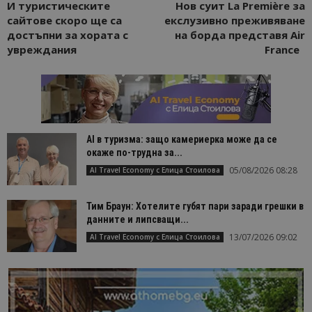
И туристическите
Нов суит La Première за
сайтове скоро ще са
екслузивно преживяване
достъпни за хората с
на борда представя Air
увреждания
France
AI в туризма: защо камериерка може да се
окаже по-трудна за...
05/08/2026 08:28
AI Travel Economy с Елица Стоилова
Тим Браун: Хотелите губят пари заради грешки в
данните и липсващи...
13/07/2026 09:02
AI Travel Economy с Елица Стоилова