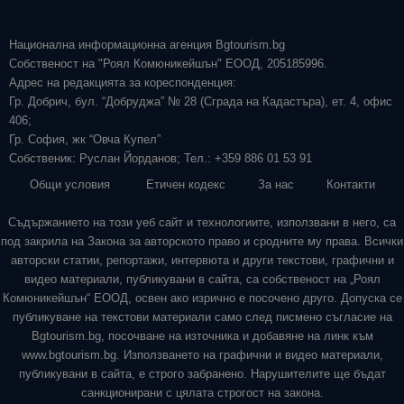
Национална информационна агенция Bgtourism.bg
Собственост на "Роял Комюникейшън" ЕООД, 205185996.
Адрес на редакцията за кореспонденция:
Гр. Добрич, бул. “Добруджа” № 28 (Сграда на Кадастъра), ет. 4, офис
406;
Гр. София, жк “Овча Купел”
Собственик: Руслан Йорданов; Тел.: +359 886 01 53 91
Общи условия
Етичен кодекс
За нас
Контакти
Съдържанието на този уеб сайт и технологиите, използвани в него, са
под закрила на Закона за авторското право и сродните му права. Всички
авторски статии, репортажи, интервюта и други текстови, графични и
видео материали, публикувани в сайта, са собственост на „Роял
Комюникейшън“ ЕООД, освен ако изрично е посочено друго. Допуска се
публикуване на текстови материали само след писмено съгласие на
Bgtourism.bg, посочване на източника и добавяне на линк към
www.bgtourism.bg. Използването на графични и видео материали,
публикувани в сайта, е строго забранено. Нарушителите ще бъдат
санкционирани с цялата строгост на закона.