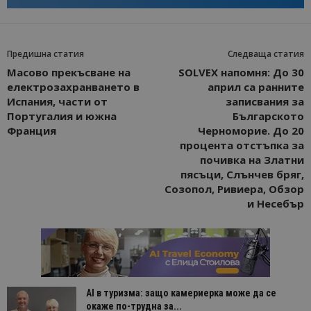
Предишна статия
Следваща статия
Масово прекъсване на
SOLVEX напомня: До 30
електрозахранването в
април са ранните
Испания, части от
записвания за
Португалия и южна
Българското
Франция
Черноморие. До 20
процента отстъпка за
почивка на Златни
пясъци, Слънчев бряг,
Созопол, Ривиера, Обзор
и Несебър
AI в туризма: защо камериерка може да се
окаже по-трудна за...