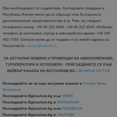
При необходимост от съдействие, българските граждани в
Република Италия могат да се обръщат към българското
дипломатическо представителство в гр. Рим, на следния
телефонен номер: +39 06 322 4640, +39 06 322 4643. Мобилен
телефон за неотложни случаи в извънработно време: +39 349
492 7764. Сигнали може да се подават и на имейл адреса на
Посолството:
consul@bulemb.it
.
ЗА АКТУАЛНИ НОВИНИ И ПРОМОЦИИ НА АВИОКОМПАНИИ,
ТУРОПЕРАТОРИ И ХОТЕЛИЕРИ - ПРИСЪЕДИНЕТЕ СЕ КЪМ
ВАЙБЪР КАНАЛА НА BGTOURISM.BG -
ВКЛЮЧИ СЕ ТУК
!
Последвайте ни за още актуални новини
в
Google News
Showcase
Последвайте
Bgtourism.bg във
VIBER
Последвайте
Bgtourism.bg в
INSTAGRAM
Последвайте
Bgtourism.bg във
FACEBOOK
Последвайте
Bgtourism.bg в
YOUTUBE