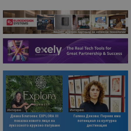
Интервю
Интервю
Диана Благоева: EXPLORA III
Галина Декова: Перник има
показва новото лице на
потенциал за културна
луксозното круизно пътуване
дестинация