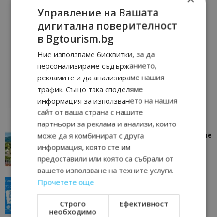
Управление на Вашата
дигитална поверителност
в Bgtourism.bg
Ние използваме бисквитки, за да
персонализираме съдържанието,
рекламите и да анализираме нашия
трафик. Също така споделяме
информация за използването на нашия
сайт от ваша страна с нашите
партньори за реклама и анализи, които
може да я комбинират с друга
“Пощенска картичка от…”: Петрич – Изживяване
отвъд очакваното
информация, която сте им
11/07/2026 11:22
Петрич
предоставили или която са събрали от
вашето използване на техните услуги.
Прочетете още
“Пощенска картичка от…”: Пловдив, градът на
всички времена
Строго
Ефективност
23/06/2026 10:00
Пловдив
необходимо