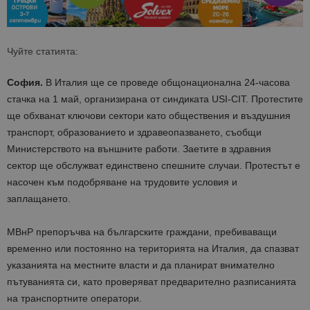
Чуйте статията:
София.
В Италия ще се проведе общонационална 24-часова
стачка на 1 май, организирана от синдиката USI-CIT. Протестите
ще обхванат ключови сектори като обществения и въздушния
транспорт, образованието и здравеопазването, съобщи
Министерството на външните работи. Заетите в здравния
сектор ще обслужват единствено спешните случаи. Протестът е
насочен към подобряване на трудовите условия и
заплащането.
МВнР препоръчва на българските граждани, пребиваващи
временно или постоянно на територията на Италия, да спазват
указанията на местните власти и да планират внимателно
пътуванията си, като проверяват предварително разписанията
на транспортните оператори.