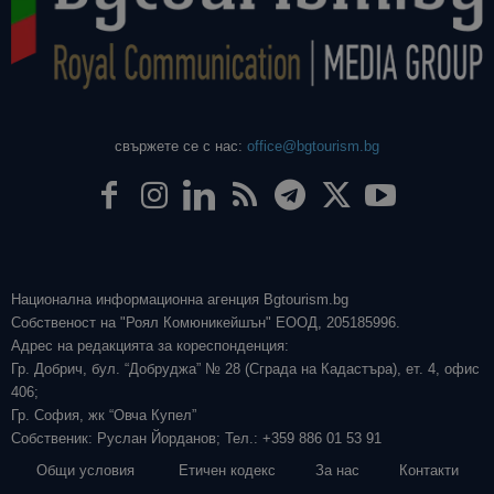
свържете се с нас:
office@bgtourism.bg
Национална информационна агенция Bgtourism.bg
Собственост на "Роял Комюникейшън" ЕООД, 205185996.
Адрес на редакцията за кореспонденция:
Гр. Добрич, бул. “Добруджа” № 28 (Сграда на Кадастъра), ет. 4, офис
406;
Гр. София, жк “Овча Купел”
Собственик: Руслан Йорданов; Тел.: +359 886 01 53 91
Общи условия
Етичен кодекс
За нас
Контакти