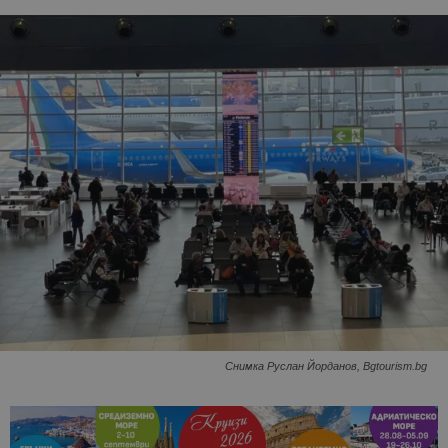
Снимка Руслан Йорданов, Bgtourism.bg