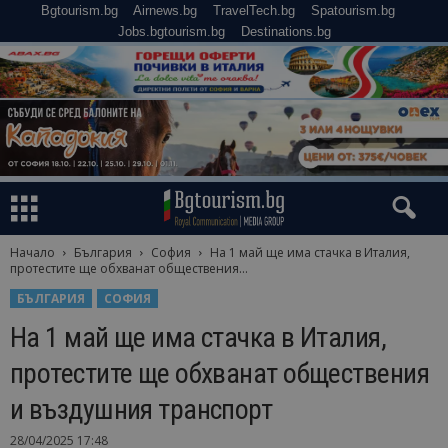
Bgtourism.bg
Airnews.bg
TravelTech.bg
Spatourism.bg
Jobs.bgtourism.bg
Destinations.bg
Начало
България
София
На 1 май ще има стачка в Италия,
протестите ще обхванат обществения...
БЪЛГАРИЯ
СОФИЯ
На 1 май ще има стачка в Италия,
протестите ще обхванат обществения
и въздушния транспорт
28/04/2025 17:48