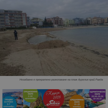
Незабавно е прекратено разкопаване на плаж Аурелия край Равда