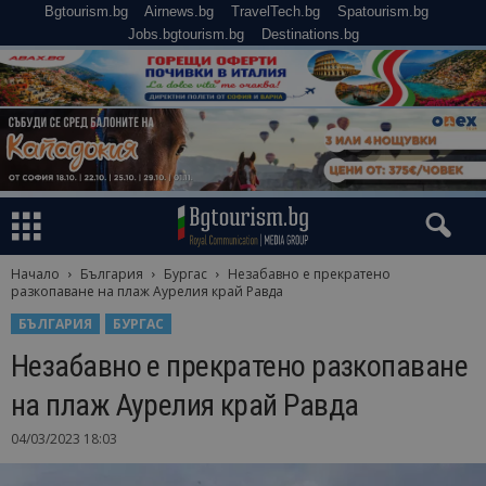
Bgtourism.bg
Airnews.bg
TravelTech.bg
Spatourism.bg
Jobs.bgtourism.bg
Destinations.bg
Начало
България
Бургас
Незабавно е прекратено
разкопаване на плаж Аурелия край Равда
БЪЛГАРИЯ
БУРГАС
Незабавно е прекратено разкопаване
на плаж Аурелия край Равда
04/03/2023 18:03