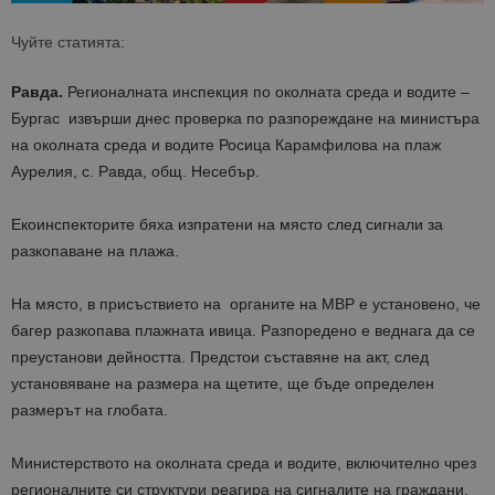
Чуйте статията:
Равда.
Регионалната инспекция по околната среда и водите –
Бургас извърши днес проверка по разпореждане на министъра
на околната среда и водите Росица Карамфилова на плаж
Аурелия, с. Равда, общ. Несебър.
Екоинспекторите бяха изпратени на място след сигнали за
разкопаване на плажа.
На място, в присъствието на органите на МВР е установено, че
багер разкопава плажната ивица. Разпоредено е веднага да се
преустанови дейността. Предстои съставяне на акт, след
установяване на размера на щетите, ще бъде определен
размерът на глобата.
Министерството на околната среда и водите, включително чрез
регионалните си структури реагира на сигналите на граждани,