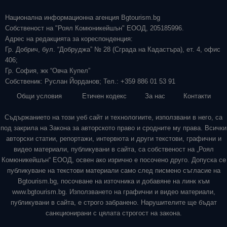
Национална информационна агенция Bgtourism.bg
Собственост на "Роял Комюникейшън" ЕООД, 205185996.
Адрес на редакцията за кореспонденция:
Гр. Добрич, бул. “Добруджа” № 28 (Сграда на Кадастъра), ет. 4, офис
406;
Гр. София, жк “Овча Купел”
Собственик: Руслан Йорданов; Тел.: +359 886 01 53 91
Общи условия
Етичен кодекс
За нас
Контакти
Съдържанието на този уеб сайт и технологиите, използвани в него, са
под закрила на Закона за авторското право и сродните му права. Всички
авторски статии, репортажи, интервюта и други текстови, графични и
видео материали, публикувани в сайта, са собственост на „Роял
Комюникейшън“ ЕООД, освен ако изрично е посочено друго. Допуска се
публикуване на текстови материали само след писмено съгласие на
Bgtourism.bg, посочване на източника и добавяне на линк към
www.bgtourism.bg. Използването на графични и видео материали,
публикувани в сайта, е строго забранено. Нарушителите ще бъдат
санкционирани с цялата строгост на закона.