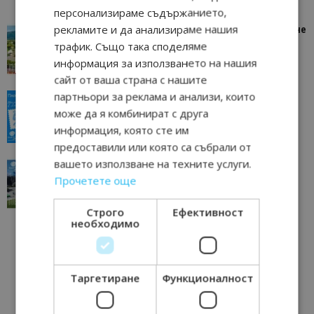
персонализираме съдържанието,
рекламите и да анализираме нашия
“Пощенска картичка от…”: Петрич – Изживяване
отвъд очакваното
трафик. Също така споделяме
11/07/2026 11:22
информация за използването на нашия
Петрич
сайт от ваша страна с нашите
партньори за реклама и анализи, които
“Пощенска картичка от…”: Пловдив, градът на
всички времена
може да я комбинират с друга
23/06/2026 10:00
информация, която сте им
Пловдив
предоставили или която са събрали от
вашето използване на техните услуги.
“Пощенска картичка от…”: Перник – град на
традициите, културата и вдъхновяващите...
Прочетете още
17/06/2026 09:01
Перник
Строго
Ефективност
необходимо
Таргетиране
Функционалност