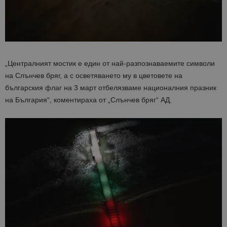
„Централният мостик е един от най-разпознаваемите символи
на Слънчев бряг, а с осветяването му в цветовете на
българския флаг на 3 март отбелязваме националния празник
на България“, коментираха от „Слънчев бряг“ АД.