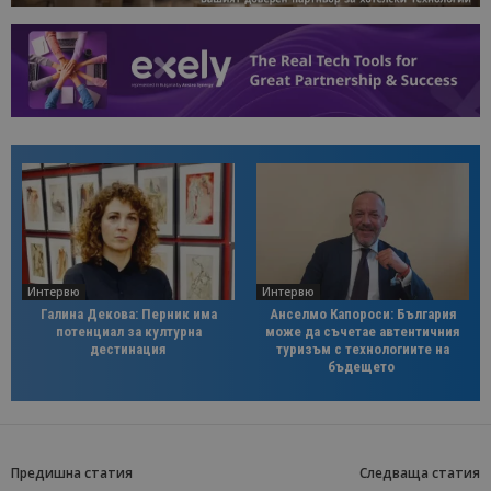
Интервю
Интервю
Галина Декова: Перник има
Анселмо Капороси: България
потенциал за културна
може да съчетае автентичния
дестинация
туризъм с технологиите на
бъдещето
Предишна статия
Следваща статия