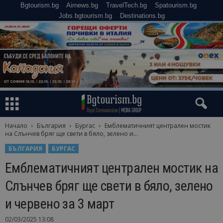
Bgtourism.bg
Airnews.bg
TravelTech.bg
Spatourism.bg
Jobs.bgtourism.bg
Destinations.bg
Начало
България
Бургас
Емблематичният централен мостик
на Слънчев бряг ще свети в бяло, зелено и...
БЪЛГАРИЯ
БУРГАС
Емблематичният централен мостик на
Слънчев бряг ще свети в бяло, зелено
и червено за 3 март
02/03/2025 13:08