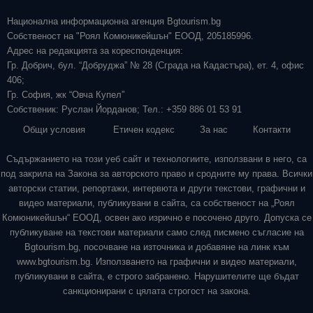
Национална информационна агенция Bgtourism.bg
Собственост на "Роял Комюникейшън" ЕООД, 205185996.
Адрес на редакцията за кореспонденция:
Гр. Добрич, бул. “Добруджа” № 28 (Сграда на Кадастъра), ет. 4, офис
406;
Гр. София, жк “Овча Купел”
Собственик: Руслан Йорданов; Тел.: +359 886 01 53 91
Общи условия
Етичен кодекс
За нас
Контакти
Съдържанието на този уеб сайт и технологиите, използвани в него, са
под закрила на Закона за авторското право и сродните му права. Всички
авторски статии, репортажи, интервюта и други текстови, графични и
видео материали, публикувани в сайта, са собственост на „Роял
Комюникейшън“ ЕООД, освен ако изрично е посочено друго. Допуска се
публикуване на текстови материали само след писмено съгласие на
Bgtourism.bg, посочване на източника и добавяне на линк към
www.bgtourism.bg. Използването на графични и видео материали,
публикувани в сайта, е строго забранено. Нарушителите ще бъдат
санкционирани с цялата строгост на закона.