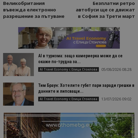
Великобритания
Безплатни ретро
въвежда електронно
автобуси ще се движат
разрешение за пътуване
в София за Трети март
AI в туризма: защо камериерка може да се
окаже по-трудна за...
05/08/2026 08:28
AI Travel Economy с Елица Стоилова
Тим Браун: Хотелите губят пари заради грешки в
данните и липсващи...
13/07/2026 09:02
AI Travel Economy с Елица Стоилова