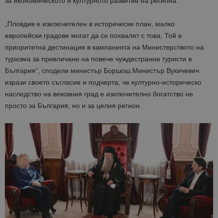
за икономическото и културното развитие на региона.
„
Пловдив е изключителен в исторически план, малко
европейски градове могат да се похвалят с това. Той е
приоритетна дестинация в кампанията на Министерството на
туризма за привличане на повече чуждестранни туристи в
България
“, сподели министър
Боршош
.
Министър
Вукичевич
изрази своето съгласие и подчерта, че
културно-историческо
наследство на вековния град е изключително богатство не
просто за България, но и за целия регион.