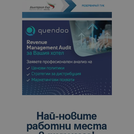
кампании 
отчетите з
анализ на
сайтовете.