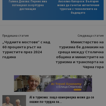
Галина Декова: Перник има
Анселмо Капороси: България
потенциал за културна
може да съчетае автентичния
дестинация
туризъм с технологиите на
бъдещето
Предишна статия
Следваща статия
„Чудните мостове“ с над
Министерство на
60 процента ръст на
туризма бе домакин на
туристите през 2024
среща между Столична
година
община и министрите на
туризма и транспорта на
Черна гора
AI в туризма: защо камериерка може да се
окаже по-трудна за...