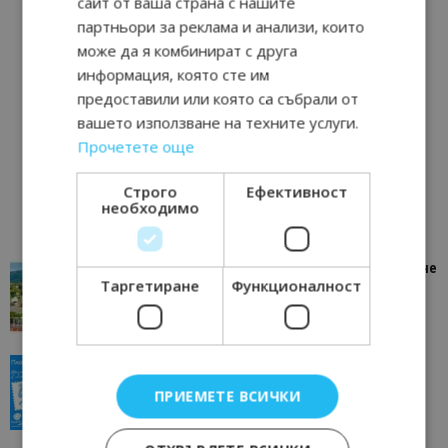
сайт от ваша страна с нашите
партньори за реклама и анализи, които
може да я комбинират с друга
информация, която сте им
предоставили или която са събрали от
вашето използване на техните услуги.
Прочетете още
Строго
Ефективност
необходимо
“Пощенска картичка от…”: Петрич – Изживяване
Таргетиране
Функционалност
отвъд очакваното
11/07/2026 11:22
Петрич
“Пощенска картичка от…”: Пловдив, градът на
всички времена
ПРИЕМЕТЕ ВСИЧКИ
23/06/2026 10:00
Пловдив