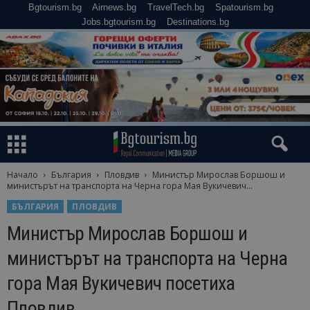
Bgtourism.bg
Airnews.bg
TravelTech.bg
Spatourism.bg
Jobs.bgtourism.bg
Destinations.bg
Начало
България
Пловдив
Министър Мирослав Боршош и
министърът на транспорта на Черна гора Мая Вукичевич...
БЪЛГАРИЯ
ПЛОВДИВ
Министър Мирослав Боршош и
министърът на транспорта на Черна
гора Мая Вукичевич посетиха
Пловдив