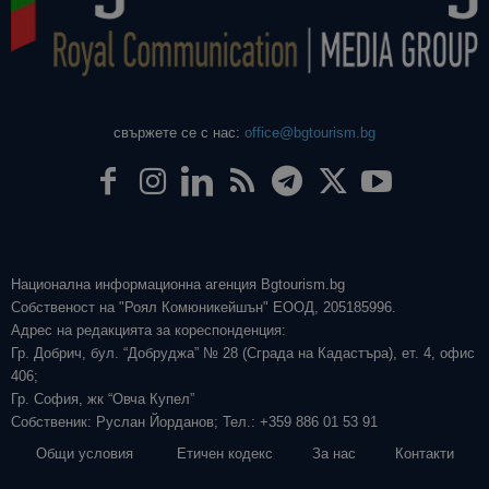
свържете се с нас:
office@bgtourism.bg
Национална информационна агенция Bgtourism.bg
Собственост на "Роял Комюникейшън" ЕООД, 205185996.
Адрес на редакцията за кореспонденция:
Гр. Добрич, бул. “Добруджа” № 28 (Сграда на Кадастъра), ет. 4, офис
406;
Гр. София, жк “Овча Купел”
Собственик: Руслан Йорданов; Тел.: +359 886 01 53 91
Общи условия
Етичен кодекс
За нас
Контакти