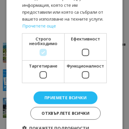
информация, която сте им
предоставили или която са събрали от
вашето използване на техните услуги.
Прочетете още
Строго
Ефективност
необходимо
“Пощенска картичка от…”: Петрич – Изживяване
отвъд очакваното
11/07/2026 11:22
Петрич
Таргетиране
Функционалност
“Пощенска картичка от…”: Пловдив, градът на
всички времена
23/06/2026 10:00
Пловдив
ПРИЕМЕТЕ ВСИЧКИ
“Пощенска картичка от…”: Перник – град на
традициите, културата и вдъхновяващите...
17/06/2026 09:01
ОТХВЪРЛЕТЕ ВСИЧКИ
Перник
ПОКАЖЕТЕ ПОДРОБНОСТИ