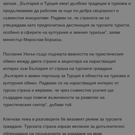
запази. „България и Турция имат дълбоки традиции в туризма и
продължаваме да работим за още по-добра свързаност и
съвместни инициативи. Радвам се, че страната ни се
утвърждава като предпочитана дестинация за турските туристи,
особено в сферите на културния и зимния туризъм“, заяви
министър Мирослав Боршош.
Посланик Уянък също подчерта важността на туристическия
обмен между двете страни и акцентира на нарастващия
интерес към България от страна на турските граждани.
„България е важен партньор за Турция в областта на туризма и
културния обмен. Радваме се на нарастващия интерес от
турска страна и вярваме, че чрез съвместни усилия ще
създадем още повече възможности за развитие на
туристическия сектор“, добави той.
Ключова тема в разговорите бе визовият режим за турските
граждани. Турската страна изрази желание за допълнително
облекчаване на процедурите за издаване на визи.