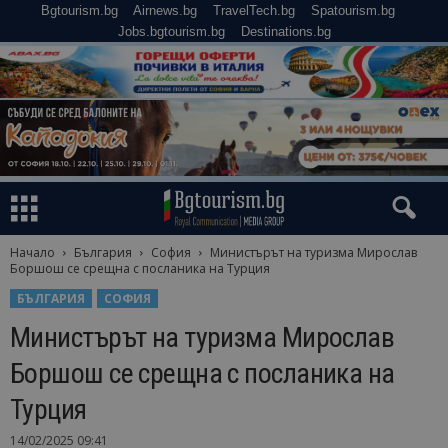
Bgtourism.bg
Airnews.bg
TravelTech.bg
Spatourism.bg
Jobs.bgtourism.bg
Destinations.bg
Начало
България
София
Министърът на туризма Мирослав
Боршош се срещна с посланика на Турция
БЪЛГАРИЯ
СОФИЯ
Министърът на туризма Мирослав
Боршош се срещна с посланика на
Турция
14/02/2025 09:41