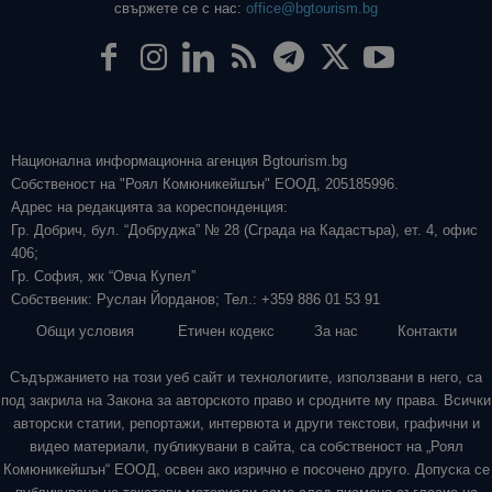
свържете се с нас:
office@bgtourism.bg
Национална информационна агенция Bgtourism.bg
Собственост на "Роял Комюникейшън" ЕООД, 205185996.
Адрес на редакцията за кореспонденция:
Гр. Добрич, бул. “Добруджа” № 28 (Сграда на Кадастъра), ет. 4, офис
406;
Гр. София, жк “Овча Купел”
Собственик: Руслан Йорданов; Тел.: +359 886 01 53 91
Общи условия
Етичен кодекс
За нас
Контакти
Съдържанието на този уеб сайт и технологиите, използвани в него, са
под закрила на Закона за авторското право и сродните му права. Всички
авторски статии, репортажи, интервюта и други текстови, графични и
видео материали, публикувани в сайта, са собственост на „Роял
Комюникейшън“ ЕООД, освен ако изрично е посочено друго. Допуска се