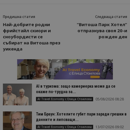
Предишна статия
Следваща статия
Най-добрите родни
“Витоша Парк Хотел”
фрийстайл скиори и
отпразнува своя 20-и
сноубордисти се
рожден ден
събират на Витоша през
уикенда
AI в туризма: защо камериерка може да се
окаже по-трудна за...
05/08/2026 08:28
AI Travel Economy с Елица Стоилова
Тим Браун: Хотелите губят пари заради грешки в
данните и липсващи...
13/07/2026 09:02
AI Travel Economy с Елица Стоилова