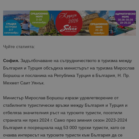
Чуйте статията:
София.
Задълбочаване на сътрудничеството в туризма между
България и Турция обсъдиха министърът на туризма Мирослав
Боршош и посланика на Република Турция в България, Н. Пр.
Мехмет Саит Уянък.
Министър Мирослав Боршош изрази удовлетворение от
стабилните туристически връзки между България и Турция и
отбеляза значителния ръст на турските туристи, посетили
страната ни през 2024 г. Само през зимния сезон 2023-2024
България е посрещнала над 53 000 турски туристи, като се
очаква интересът на турските туристи към България да се