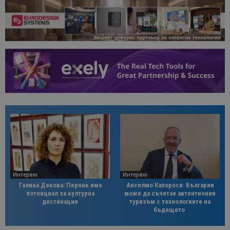
Интервю
Интервю
Галина Декова: Перник има
Анселмо Капороси: България
потенциал за културна
може да съчетае автентичния
дестинация
туризъм с технологиите на
бъдещето