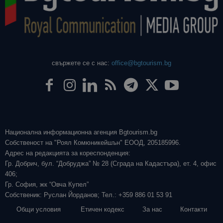
свържете се с нас:
office@bgtourism.bg
Национална информационна агенция Bgtourism.bg
Собственост на "Роял Комюникейшън" ЕООД, 205185996.
Адрес на редакцията за кореспонденция:
Гр. Добрич, бул. “Добруджа” № 28 (Сграда на Кадастъра), ет. 4, офис
406;
Гр. София, жк “Овча Купел”
Собственик: Руслан Йорданов; Тел.: +359 886 01 53 91
Общи условия
Етичен кодекс
За нас
Контакти