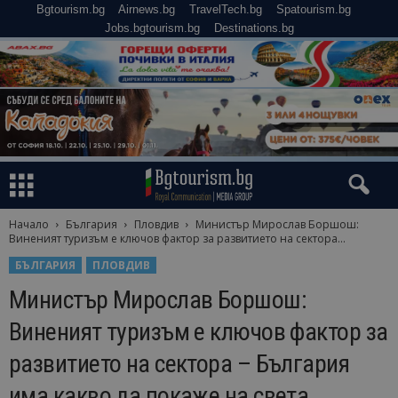
Bgtourism.bg
Airnews.bg
TravelTech.bg
Spatourism.bg
Jobs.bgtourism.bg
Destinations.bg
Начало
България
Пловдив
Министър Мирослав Боршош:
Виненият туризъм е ключов фактор за развитието на сектора...
БЪЛГАРИЯ
ПЛОВДИВ
Министър Мирослав Боршош:
Виненият туризъм е ключов фактор за
развитието на сектора – България
има какво да покаже на света