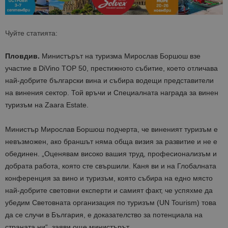
Чуйте статията:
Пловдив.
Министърът на туризма Мирослав Боршош взе
участие в DiVino TOP 50, престижното събитие, което отличава
най-добрите български вина и събира водещи представители
на винения сектор. Той връчи и Специалната награда за винен
туризъм на Zaara Estate.
Министър Мирослав Боршош подчерта, че виненият туризъм е
невъзможен, ако браншът няма обща визия за развитие и не е
обединен. „Оценявам високо вашия труд, професионализъм и
добрата работа, която сте свършили. Каня ви и на Глобалната
конференция за вино и туризъм, която събира на едно място
най-добрите световни експерти и самият факт, че успяхме да
убедим Световната организация по туризъм (UN Tourism) това
да се случи в България, е доказателство за потенциала на
страната ни“, заяви още министърът.