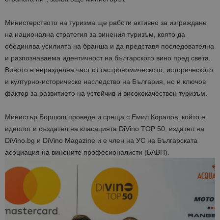
Министерството на туризма ще работи активно за изграждане
на национална стратегия за винения туризъм, която да
обединява усилията на бранша и да представя последователна
и разпознаваема идентичност на българското вино пред света.
Виното е неразделна част от гастрономическото, историческото
и културно-историческо наследство на България, но и ключов
фактор за развитието на устойчив и висококачествен туризъм.
Министър Боршош проведе и среща с Емил Коралов, който е
идеолог и създател на класацията DiVino TOP 50, издател на
DiVino.bg и DiVino Magazine и е член на УС на Българската
асоциация на винените професионалисти (БАВП).