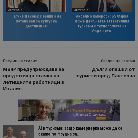
Интервю
Интервю
Галина Декова: Перник има
Анселмо Капороси: България
потенциал за културна
може да съчетае автентичния
дестинация
туризъм с технологиите на
бъдещето
Предишна статия
Следваща статия
МВнР предупреждава за
Дълги опашки от
предстояща стачка на
туристи пред Пантеона
летищните работници в
Италия
AI в туризма: защо камериерка може да се
окаже по-трудна за...