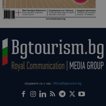
свържете се с нас:
office@bgtourism.bg