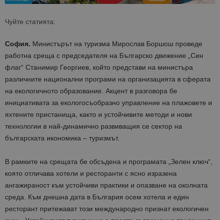
Чуйте статията:
София.
Министърът на туризма Мирослав Боршош проведе
работна среща с председателя на Българско движение „Син
флаг“ Станимир Георгиев, който представи на министъра
различните национални програми на организацията в сферата
на екологичното образование. Акцент в разговора бе
инициативата за екологосъобразно управление на плажовете и
яхтените пристанища, както и устойчивите методи и нови
технологии в най-динамично развиващия се сектор на
българската икономика – туризмът.
В рамките на срещата бе обсъдена и програмата „Зелен ключ“,
която отличава хотели и ресторанти с ясно изразена
ангажираност към устойчиви практики и опазване на околната
среда. Към днешна дата в България осем хотела и един
ресторант притежават този международно признат екологичен