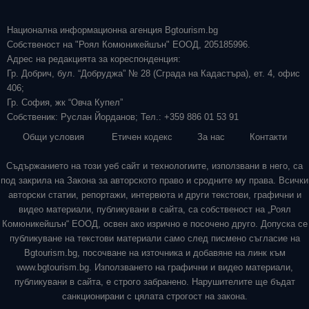
Национална информационна агенция Bgtourism.bg
Собственост на "Роял Комюникейшън" ЕООД, 205185996.
Адрес на редакцията за кореспонденция:
Гр. Добрич, бул. “Добруджа” № 28 (Сграда на Кадастъра), ет. 4, офис
406;
Гр. София, жк “Овча Купел”
Собственик: Руслан Йорданов; Тел.: +359 886 01 53 91
Общи условия
Етичен кодекс
За нас
Контакти
Съдържанието на този уеб сайт и технологиите, използвани в него, са
под закрила на Закона за авторското право и сродните му права. Всички
авторски статии, репортажи, интервюта и други текстови, графични и
видео материали, публикувани в сайта, са собственост на „Роял
Комюникейшън“ ЕООД, освен ако изрично е посочено друго. Допуска се
публикуване на текстови материали само след писмено съгласие на
Bgtourism.bg, посочване на източника и добавяне на линк към
www.bgtourism.bg. Използването на графични и видео материали,
публикувани в сайта, е строго забранено. Нарушителите ще бъдат
санкционирани с цялата строгост на закона.