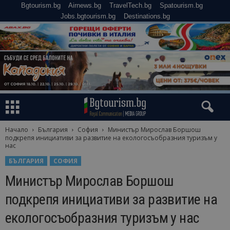
Bgtourism.bg
Airnews.bg
TravelTech.bg
Spatourism.bg
Jobs.bgtourism.bg
Destinations.bg
Начало
България
София
Министър Мирослав Боршош
подкрепя инициативи за развитие на екологосъобразния туризъм у
нас
БЪЛГАРИЯ
СОФИЯ
Министър Мирослав Боршош
подкрепя инициативи за развитие на
екологосъобразния туризъм у нас