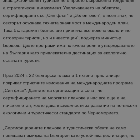
знак. „Устойчивият туризъм не е просто съвременна тенденция,
а стратегически ангажимент. Увеличаването на обектите,
сертифицирани със „Син флаг“ и „Зелен ключ“, е ясен знак, че
секторът осъзнава тяхната значимост в международен план.
Така българският бизнес ще привлича все повече екологично
отговорни туристи, но и инвестиции“, подчерта министър
Боршош. Двете програми имат ключова роля в утвърждаването
на България като привлекателна дестинация за екологично
осъзнати туристи.
През 2024 г. 22 български плажа и 1 яхтено пристанище
покриват стриктните изисквания на международната програма
„Син флаг“. Данните на организацията сочат, че
сертифицирането на морските плажове у нас все още е на
начален етап, което дава възможности за развитие на по-високи
екологични и туристически стандарти по Черноморието.
„Сертифицираните плажове и туристически обекти не само
повишават имиджа на България като устойчива дестинация, но