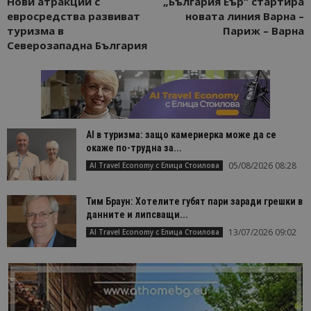
Нови атракции с
„България Еър“ стартира
евросредства развиват
новата линия Варна –
туризма в
Париж – Варна
Северозападна България
AI в туризма: защо камериерка може да се
окаже по-трудна за...
05/08/2026 08:28
AI Travel Economy с Елица Стоилова
Тим Браун: Хотелите губят пари заради грешки в
данните и липсващи...
13/07/2026 09:02
AI Travel Economy с Елица Стоилова