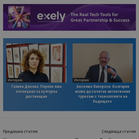
Интервю
Интервю
Галина Декова: Перник има
Анселмо Капороси: България
потенциал за културна
може да съчетае автентичния
дестинация
туризъм с технологиите на
бъдещето
Предишна статия
Следваща статия