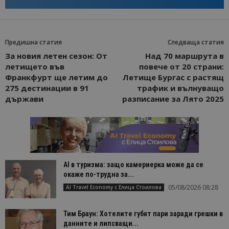
Предишна статия
Следваща статия
За новия летен сезон: От
Над 70 маршрута в
летището във
повече от 20 страни:
Франкфурт ще летим до
Летище Бургас с растящ
275 дестинации в 91
трафик и вълнуващо
държави
разписание за Лято 2025
AI в туризма: защо камериерка може да се
окаже по-трудна за...
05/08/2026 08:28
AI Travel Economy с Елица Стоилова
Тим Браун: Хотелите губят пари заради грешки в
данните и липсващи...