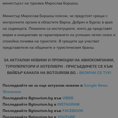
министърът на туризма Мирослав Боршош.
Министър Мирослав Боршош поясни, че предстоят срещи с
контролните органи в областите Варна, Добрич и Бургас в края
на седмицата. Поканени са институциите, които да представят
мерки и инициативи за гарантирането на успешен летен сезон и
спокойна почивка на туристите. В срещите ще участват
представители на общините и туристическия бранш.
ЗА АКТУАЛНИ НОВИНИ И ПРОМОЦИИ НА АВИОКОМПАНИИ,
ТУРОПЕРАТОРИ И ХОТЕЛИЕРИ - ПРИСЪЕДИНЕТЕ СЕ КЪМ
ВАЙБЪР КАНАЛА НА BGTOURISM.BG -
ВКЛЮЧИ СЕ ТУК
!
Последвайте ни за още актуални новини
в
Google News
Showcase
Последвайте
Bgtourism.bg във
VIBER
Последвайте
Bgtourism.bg в
INSTAGRAM
Последвайте
Bgtourism.bg във
FACEBOOK
Последвайте
Bgtourism.bg в
YOUTUBE