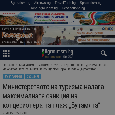
Bgtourism.bg
Airnews.bg
TravelTech.bg
Spatourism.bg
Jobs.bgtourism.bg
Destinations.bg
Начало
България
София
Министерството на туризма налага
максималната санкция на концесионера на плаж „Бутамята“
БЪЛГАРИЯ
СОФИЯ
Министерството на туризма налага
максималната санкция на
концесионера на плаж „Бутамята“
26/03/2025 12:01