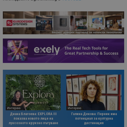
Интервю
Интервю
Диана Благоева: EXPLORA III
Галина Декова: Перник има
показва новото лице на
потенциал за културна
луксозното круизно пътуване
дестинация