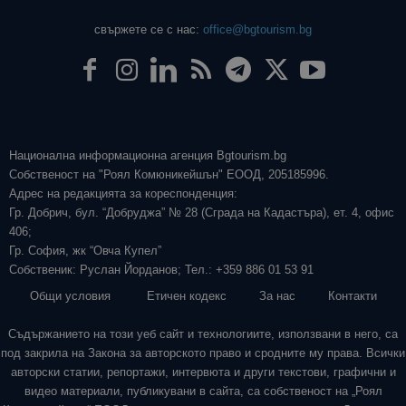
свържете се с нас:
office@bgtourism.bg
Национална информационна агенция Bgtourism.bg
Собственост на "Роял Комюникейшън" ЕООД, 205185996.
Адрес на редакцията за кореспонденция:
Гр. Добрич, бул. “Добруджа” № 28 (Сграда на Кадастъра), ет. 4, офис
406;
Гр. София, жк “Овча Купел”
Собственик: Руслан Йорданов; Тел.: +359 886 01 53 91
Общи условия
Етичен кодекс
За нас
Контакти
Съдържанието на този уеб сайт и технологиите, използвани в него, са
под закрила на Закона за авторското право и сродните му права. Всички
авторски статии, репортажи, интервюта и други текстови, графични и
видео материали, публикувани в сайта, са собственост на „Роял