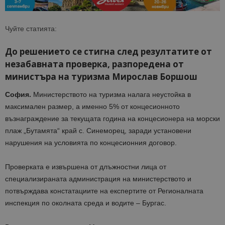
Чуйте статията:
До решението се стигна след резултатите от
незабавната проверка, разпоредена от
министъра на туризма Мирослав Боршош
София.
Министерството на туризма налага неустойка в
максимален размер, а именно 5% от концесионното
възнаграждение за текущата година на концесионера на морски
плаж „Бутамята“ край с. Синеморец, заради установени
нарушения на условията по концесионния договор.
Проверката е извършена от длъжностни лица от
специализираната администрация на министерството и
потвърждава констатациите на експертите от Регионалната
инспекция по околната среда и водите – Бургас.