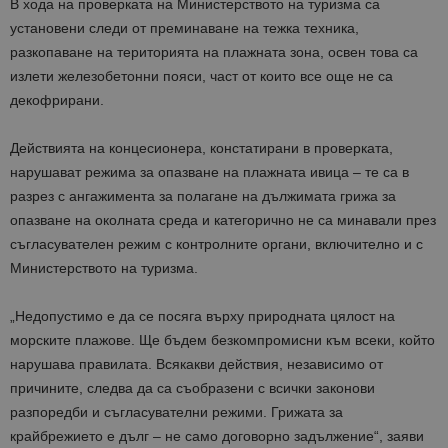
В хода на проверката на Министерството на туризма са
установени следи от преминаване на тежка техника,
разкопаване на територията на плажната зона, освен това са
излети железобетонни пояси, част от които все още не са
декофрирани.
Действията на концесионера, констатирани в проверката,
нарушават режима за опазване на плажната ивица – те са в
разрез с ангажимента за полагане на дължимата грижа за
опазване на околната среда и категорично не са минавали през
съгласувателен режим с контролните органи, включително и с
Министерството на туризма.
„Недопустимо е да се посяга върху природната цялост на
морските плажове. Ще бъдем безкомпромисни към всеки, който
нарушава правилата. Всякакви действия, независимо от
причините, следва да са съобразени с всички законови
разпоредби и съгласувателни режими. Грижата за
крайбрежието е дълг – не само договорно задължение“, заяви