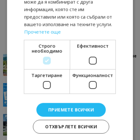
може да я комбинират с друга
информация, която сте им
предоставили или която са събрали от
вашето използване на техните услуги.
Прочетете още
Строго
Ефективност
необходимо
“Пощенска картичка от…”: Петрич – Изживяване
отвъд очакваното
11/07/2026 11:22
Петрич
Таргетиране
Функционалност
“Пощенска картичка от…”: Пловдив, градът на
всички времена
23/06/2026 10:00
Пловдив
ПРИЕМЕТЕ ВСИЧКИ
“Пощенска картичка от…”: Перник – град на
традициите, културата и вдъхновяващите...
ОТХВЪРЛЕТЕ ВСИЧКИ
17/06/2026 09:01
Перник