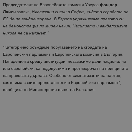
Председателят на Европейската комисия Урсула
фон дер
Лайен
заяви:
„Ужасяващи сцени в София, където
сградата
на
ЕС
беше
вандализирана
.
В
Европа
упражняваме
правото
си
на
демонстрация
по
мирен
начин
.
Насилието
и
вандализмът
никога
не
са
начинът
.”
“Категорично осъждаме поругаването на сградата на
Европейския парламент и Европейската комисия в България.
Нападенията срещу институции, независимо дали национални
или европейски, са недопустими и противоречат на принципите
на правовата държава. Особено от симпатизанти на партия,
която има своите представители в Европейския парламент”,
съобщиха от Министерския съвет на България.