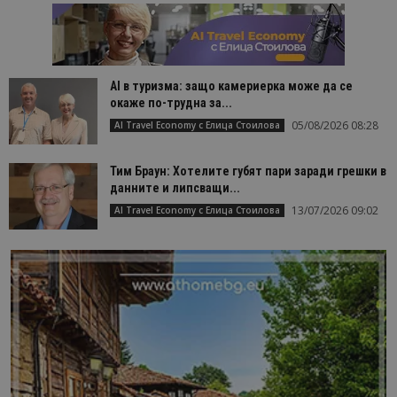
AI в туризма: защо камериерка може да се
окаже по-трудна за...
05/08/2026 08:28
AI Travel Economy с Елица Стоилова
Тим Браун: Хотелите губят пари заради грешки в
данните и липсващи...
13/07/2026 09:02
AI Travel Economy с Елица Стоилова