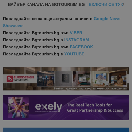
ВАЙБЪР КАНАЛА НА BGTOURISM.BG -
ВКЛЮЧИ СЕ ТУК
!
Последвайте ни за още актуални новини
в
Google News
Showcase
Последвайте
Bgtourism.bg във
VIBER
Последвайте
Bgtourism.bg в
INSTAGRAM
Последвайте
Bgtourism.bg във
FACEBOOK
Последвайте
Bgtourism.bg в
YOUTUBE