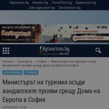
Bgtourism.bg
Airnews.bg
TravelTech.bg
Spatourism.bg
Jobs.bgtourism.bg
Destinations.bg
Начало
България
София
Министърът на туризма осъди
вандалските прояви срещу Дома на Европа в София
БЪЛГАРИЯ
СОФИЯ
Министърът на туризма осъди
вандалските прояви срещу Дома на
Европа в София
22/02/2025 19:02