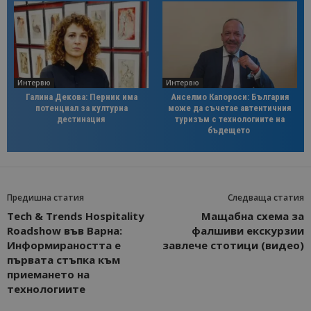
Интервю
Интервю
Галина Декова: Перник има
Анселмо Капороси: България
потенциал за културна
може да съчетае автентичния
дестинация
туризъм с технологиите на
бъдещето
Предишна статия
Следваща статия
Tech & Trends Hospitality
Мащабна схема за
Roadshow във Варна:
фалшиви екскурзии
Информираността е
завлече стотици (видео)
първата стъпка към
приемането на
технологиите