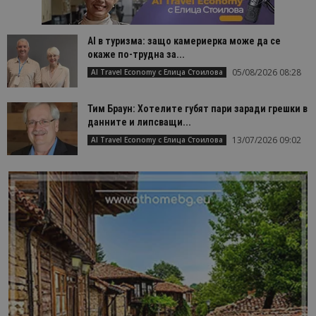
AI в туризма: защо камериерка може да се
окаже по-трудна за...
05/08/2026 08:28
AI Travel Economy с Елица Стоилова
Тим Браун: Хотелите губят пари заради грешки в
данните и липсващи...
13/07/2026 09:02
AI Travel Economy с Елица Стоилова