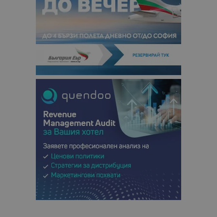
данни за
посетители
сесии и
кампании 
отчетите з
анализ на
сайтовете.