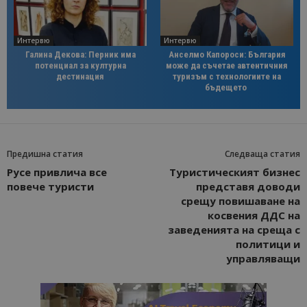
Интервю
Интервю
Галина Декова: Перник има
Анселмо Капороси: България
потенциал за културна
може да съчетае автентичния
дестинация
туризъм с технологиите на
бъдещето
Предишна статия
Следваща статия
Русе привлича все
Туристическият бизнес
повече туристи
представя доводи
срещу повишаване на
косвения ДДС на
заведенията на среща с
политици и
управляващи