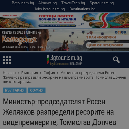
Bgtourism.bg
Airnews.bg
TravelTech.bg
Spatourism.bg
Jobs.bgtourism.bg
Destinations.bg
Начало
България
София
Министър-председателят Росен
Желязков разпредели ресорите на вицепремиерите, Томислав Дончев
ще отговаря за...
БЪЛГАРИЯ
СОФИЯ
Министър-председателят Росен
Желязков разпредели ресорите на
вицепремиерите, Томислав Дончев