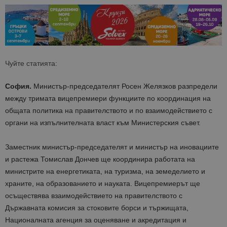
Чуйте статията:
София.
Министър-председателят Росен Желязков разпредели
между тримата вицепремиери функциите по координация на
общата политика на правителството и по взаимодействието с
органи на изпълнителната власт към Министерския съвет.
Заместник министър-председателят и министър на иновациите
и растежа Томислав Дончев ще координира работата на
министрите на енергетиката, на туризма, на земеделието и
храните, на образованието и науката. Вицепремиерът ще
осъществява взаимодействието на правителството с
Държавната комисия за стоковите борси и тържищата,
Националната агенция за оценяване и акредитация и