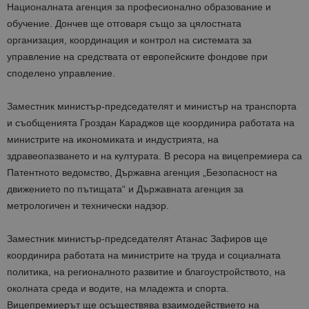
Националната агенция за професионално образование и
обучение. Дончев ще отговаря също за цялостната
организация, координация и контрол на системата за
управление на средствата от европейските фондове при
споделено управление.
Заместник министър-председателят и министър на транспорта
и съобщенията Гроздан Караджов ще координира работата на
министрите на икономиката и индустрията, на
здравеопазването и на културата. В ресора на вицепремиера са
Патентното ведомство, Държавна агенция „Безопасност на
движението по пътищата“ и Държавната агенция за
метрологичен и технически надзор.
Заместник министър-председателят Атанас Зафиров ще
координира работата на министрите на труда и социалната
политика, на регионалното развитие и благоустройството, на
околната среда и водите, на младежта и спорта.
Вицепремиерът ще осъществява взаимодействието на