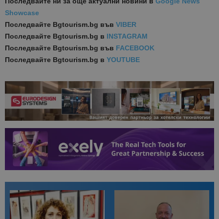
Последвайте ни за още актуални новини
в
Google News
Showcase
Последвайте
Bgtourism.bg във
VIBER
Последвайте
Bgtourism.bg в
INSTAGRAM
Последвайте
Bgtourism.bg във
FACEBOOK
Последвайте
Bgtourism.bg в
YOUTUBE