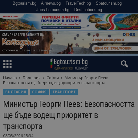
Bgtourism.bg
Airnews.bg
TravelTech.bg
Spatourism.bg
Jobs.bgtourism.bg
Destinations.bg
Начало
България
София
Министър Георги Пеев:
Безопасността ще бъде водещ приоритет в транспорта
БЪЛГАРИЯ
СОФИЯ
ТРАНСПОРТ
Министър Георги Пеев: Безопасността
ще бъде водещ приоритет в
транспорта
08/05/2026 15:34