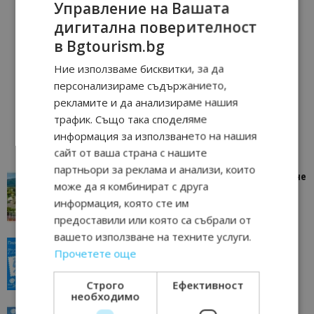
Управление на Вашата
дигитална поверителност
в Bgtourism.bg
Ние използваме бисквитки, за да
персонализираме съдържанието,
рекламите и да анализираме нашия
трафик. Също така споделяме
информация за използването на нашия
сайт от ваша страна с нашите
партньори за реклама и анализи, които
“Пощенска картичка от…”: Петрич – Изживяване
може да я комбинират с друга
отвъд очакваното
информация, която сте им
11/07/2026 11:22
Петрич
предоставили или която са събрали от
вашето използване на техните услуги.
“Пощенска картичка от…”: Пловдив, градът на
Прочетете още
всички времена
23/06/2026 10:00
Пловдив
Строго
Ефективност
необходимо
“Пощенска картичка от…”: Перник – град на