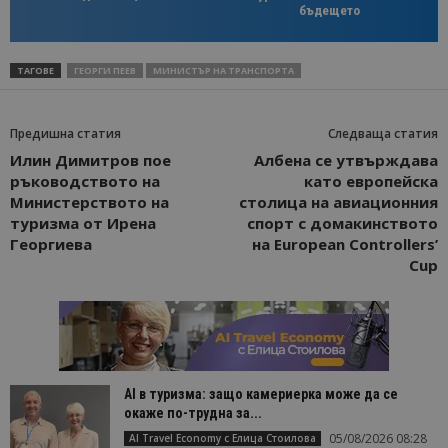
бъдещето
ТАГОВЕ
ГЕОРГИ ПЕЕВ
МИНИСТЪР НА ТРАНСПОРТА
Предишна статия
Следваща статия
Илин Димитров пое
Албена се утвърждава
ръководството на
като европейска
Министерството на
столица на авиационния
туризма от Ирена
спорт с домакинството
Георгиева
на European Controllers’
Cup
AI в туризма: защо камериерка може да се
окаже по-трудна за...
05/08/2026 08:28
AI Travel Economy с Елица Стоилова