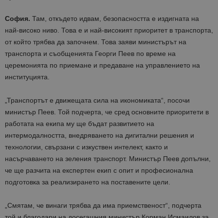
София.
Там, откъдето идвам, безопасността е издигната на
най-високо ниво. Това е и най-високият приоритет в транспорта,
от който трябва да започнем. Това заяви министърът на
транспорта и съобщенията Георги Пеев по време на
церемонията по приемане и предаване на управлението на
институцията.
„Транспортът е движещата сила на икономиката“, посочи
министър Пеев. Той подчерта, че сред основните приоритети в
работата на екипа му ще бъдат развитието на
интермодалността, внедряването на дигитални решения и
технологии, свързани с изкуствен интелект, както и
насърчаването на зеления транспорт. Министър Пеев допълни,
че ще разчита на експертен екип с опит и професионална
подготовка за реализирането на поставените цели.
„Смятам, че винаги трябва да има приемственост“, подчерта
той и благодари на досегашния министър Корман Исмаилов за