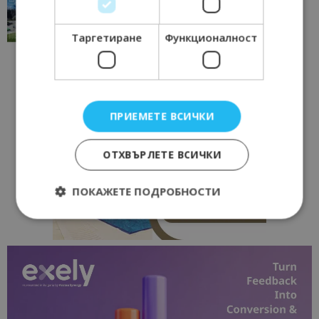
традициите, културата и вдъхновяващите...
17/06/2026 09:01
Перник
Таргетиране
Функционалност
ПРИЕМЕТЕ ВСИЧКИ
ОТХВЪРЛЕТЕ ВСИЧКИ
ПОКАЖЕТЕ ПОДРОБНОСТИ
Строго необходимо
Ефективност
Таргетиране
Функционалност
Строго необходимите бисквитки позволяват
основната функционалност на уебсайта, като
потребителско влизане и управление на