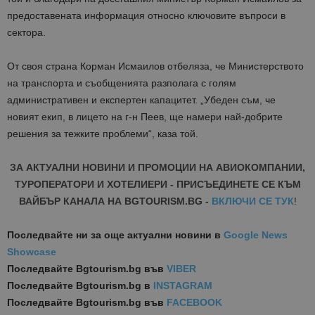
предоставената информация относно ключовите въпроси в
сектора.
От своя страна Корман Исмаилов отбеляза, че Министерството
на транспорта и съобщенията разполага с голям
административен и експертен капацитет. „Убеден съм, че
новият екип, в лицето на г-н Пеев, ще намери най-добрите
решения за тежките проблеми“, каза той.
ЗА АКТУАЛНИ НОВИНИ И ПРОМОЦИИ НА АВИОКОМПАНИИ,
ТУРОПЕРАТОРИ И ХОТЕЛИЕРИ - ПРИСЪЕДИНЕТЕ СЕ КЪМ
ВАЙБЪР КАНАЛА НА BGTOURISM.BG -
ВКЛЮЧИ СЕ ТУК
!
Последвайте ни за още актуални новини
в
Google News
Showcase
Последвайте
Bgtourism.bg във
VIBER
Последвайте
Bgtourism.bg в
INSTAGRAM
Последвайте
Bgtourism.bg във
FACEBOOK