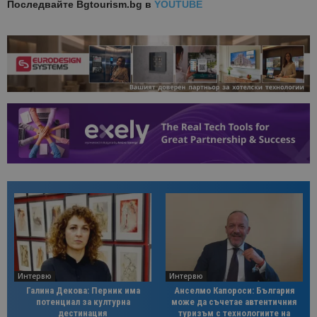
Последвайте
Bgtourism.bg в
YOUTUBE
Интервю
Интервю
Галина Декова: Перник има
Анселмо Капороси: България
потенциал за културна
може да съчетае автентичния
дестинация
туризъм с технологиите на