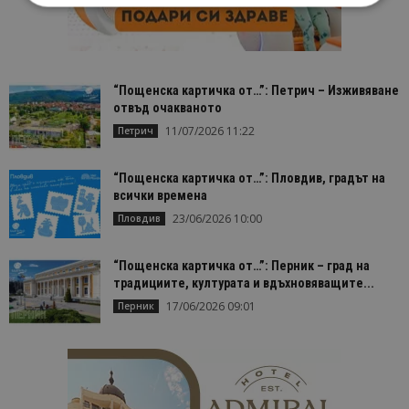
Строго необходимо
Ефективност
Таргетиране
Функционалност
“Пощенска картичка от…”: Петрич – Изживяване
Строго необходимите бисквитки позволяват
отвъд очакваното
основната функционалност на уебсайта, като
11/07/2026 11:22
Петрич
потребителско влизане и управление на
акаунта. Уебсайтът не може да се използва
правилно без строго необходими бисквитки.
“Пощенска картичка от…”: Пловдив, градът на
Доставчик
/
Валиден
всички времена
Име
Оп
Домейн
до
23/06/2026 10:00
Пловдив
cookie_notice_accepted
lisandraramos.com
7 дни
Таз
bgtourism.bg
бис
изп
“Пощенска картичка от…”: Перник – град на
да 
съг
традициите, културата и вдъхновяващите...
на
17/06/2026 09:01
Перник
пот
за
изп
на 
на 