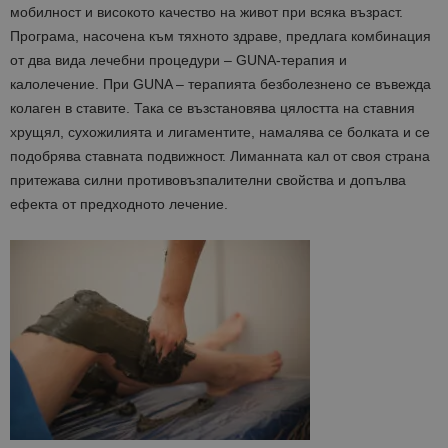
мобилност и високото качество на живот при всяка възраст.
Програма, насочена към тяхното здраве, предлага комбинация
от два вида лечебни процедури – GUNA-терапия и
калолечение. При GUNA – терапията безболезнено се въвежда
колаген в ставите. Така се възстановява цялостта на ставния
хрущял, сухожилията и лигаментите, намалява се болката и се
подобрява ставната подвижност. Лиманната кал от своя страна
притежава силни противовъзпалителни свойства и допълва
ефекта от предходното лечение.