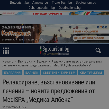
Bgtourism.bg
Airnews.bg
TravelTech.bg
Spatourism.bg
Jobs.bgtourism.bg
Destinations.bg
Начало
България
Балчик
Релаксиране, възстановяване или
лечение – новите предложения от MediSPA „Медика-Албена“
БЪЛГАРИЯ
БАЛЧИК
СЪБИТИЕН ТУРИЗЪМ
СПА ТУРИЗЪМ
Релаксиране, възстановяване или
лечение – новите предложения от
MediSPA „Медика-Албена“
31/01/2025 10:27