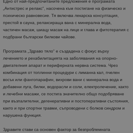
Едно от най-предпочитаните предложения е програмата
„Антистрес и релакс“, насочена към постигане на физическо и
психическо равновесие. Тя включва лекарска консултация,
престой в сауна, релаксираща вана с минерална вода,
частичен масаж, шиацу масаж на лице и глава и фитотерапия с
подбрани български билкови чайове.
Програмата „Здраво тяло“ е създадена с фокус върху
лечението и рехабилитацията на заболявания на опорно-
двигателния апарат и периферната нервна система. Чрез
комбинация от топлинни процедури с лиманна кал, пчелен
восък или фангопарафин, вихрови вани с минерална вода и
добавени луга, билки, водорасли и соли, електролечение, както
и лечебни масажи, се постига значително общо подобряване
при възпалителни, дегенеративни и постоперативни състояния,
както и при спортни травми, съпроводени с болков синдром и
нарушена функция.
Здравите стави са основен фактор за безпроблемната