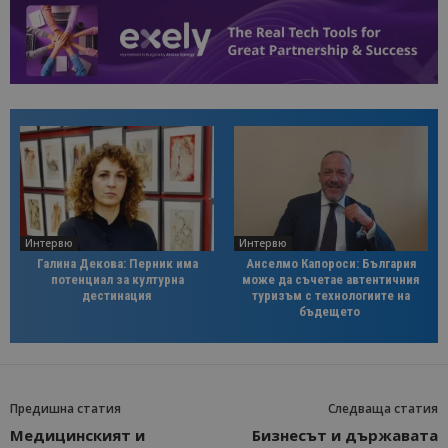
Интервю
Интервю
Галина Декова: Перник има
Анселмо Капороси: България
потенциал за културна
може да съчетае автентичния
дестинация
туризъм с технологиите на
бъдещето
Предишна статия
Следваща статия
Медицинският и
Бизнесът и държавата