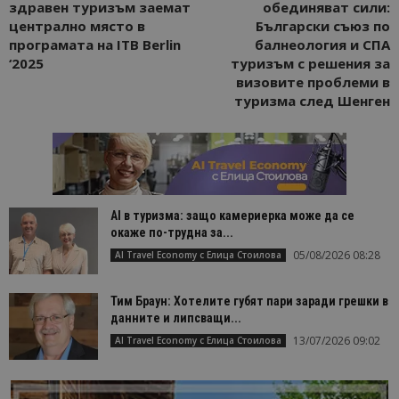
здравен туризъм заемат
обединяват сили:
централно място в
Български съюз по
програмата на ITB Berlin
балнеология и СПА
‘2025
туризъм с решения за
визовите проблеми в
туризма след Шенген
AI в туризма: защо камериерка може да се
окаже по-трудна за...
05/08/2026 08:28
AI Travel Economy с Елица Стоилова
Тим Браун: Хотелите губят пари заради грешки в
данните и липсващи...
13/07/2026 09:02
AI Travel Economy с Елица Стоилова