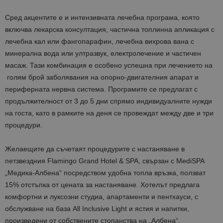
Сред акцентите е и интензивната лечебна програма, която
включва лекарска консултация, частична топлинна апликация с
лечебна кал или фангопарафин, лечебна вихрова вана с
минерална вода или ултразвук, електролечение и частичен
масаж. Тази комбинация е особено успешна при лечението на
голям брой заболявания на опорно-двигателния апарат и
периферната нервна система. Програмите се предлагат с
продължителност от 3 до 5 дни спрямо индивидуалните нужди
на госта, като в рамките на деня се провеждат между две и три
процедури.
Желаещите да съчетаят процедурите с настаняване в
петзвездния Flamingo Grand Hotel & SPA, свързан с MediSPA
„Медика-Албена“ посредством удобна топла връзка, ползват
15% отстъпка от цената за настаняване. Хотелът предлага
комфортни и луксозни студиа, апартаменти и пентхауси, с
обслужване на база All Inclusive Light и ястия и напитки,
произведени от собствените стопанства на „Албена“.