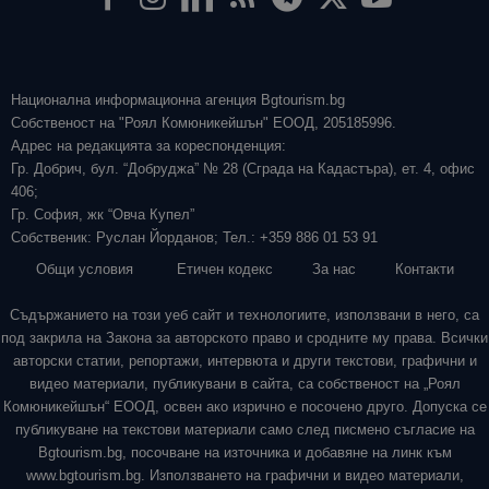
Национална информационна агенция Bgtourism.bg
Собственост на "Роял Комюникейшън" ЕООД, 205185996.
Адрес на редакцията за кореспонденция:
Гр. Добрич, бул. “Добруджа” № 28 (Сграда на Кадастъра), ет. 4, офис
406;
Гр. София, жк “Овча Купел”
Собственик: Руслан Йорданов; Тел.: +359 886 01 53 91
Общи условия
Етичен кодекс
За нас
Контакти
Съдържанието на този уеб сайт и технологиите, използвани в него, са
под закрила на Закона за авторското право и сродните му права. Всички
авторски статии, репортажи, интервюта и други текстови, графични и
видео материали, публикувани в сайта, са собственост на „Роял
Комюникейшън“ ЕООД, освен ако изрично е посочено друго. Допуска се
публикуване на текстови материали само след писмено съгласие на
Bgtourism.bg, посочване на източника и добавяне на линк към
www.bgtourism.bg. Използването на графични и видео материали,