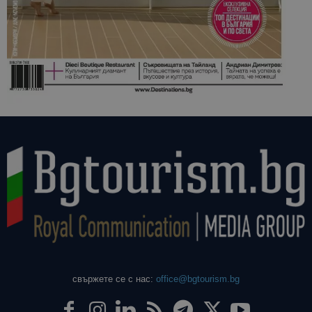
свържете се с нас:
office@bgtourism.bg