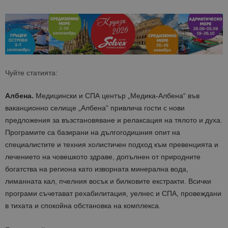
Чуйте статията:
Албена.
Медицински и СПА център „Медика-Албена“ във
ваканционно селище „Албена“ привлича гости с нови
предложения за възстановяване и релаксация на тялото и духа.
Програмите са базирани на дългогодишния опит на
специалистите и техния холистичен подход към превенцията и
лечението на човешкото здраве, допълнен от природните
богатства на региона като изворната минерална вода,
лиманната кал, пчелния восък и билковите екстракти. Всички
програми съчетават рехабилитация, уелнес и СПА, провеждани
в тихата и спокойна обстановка на комплекса.