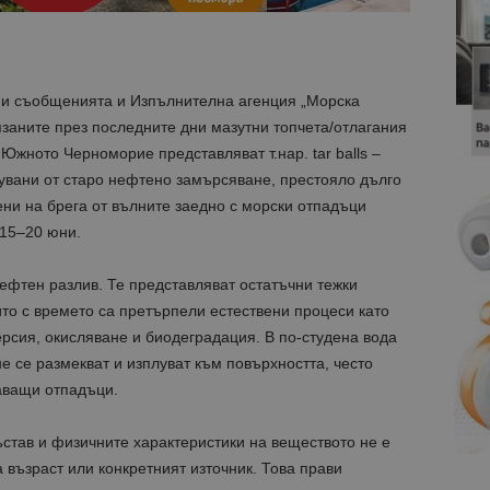
 и съобщенията и Изпълнителна агенция „Морска
заните през последните дни мазутни топчета/отлагания
Южното Черноморие представляват т.нар. tar balls –
зувани от старо нефтено замърсяване, престояло дълго
ени на брега от вълните заедно с морски отпадъци
 15–20 юни.
нефтен разлив. Те представляват остатъчни тежки
то с времето са претърпели естествени процеси като
рсия, окисляване и биодеградация. В по-студена вода
не се размекват и изплуват към повърхността, често
аващи отпадъци.
став и физичните характеристики на веществото не е
възраст или конкретният източник. Това прави