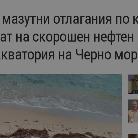
 мазутни отлагания по
тат на скорошен нефтен
акватория на Черно мор