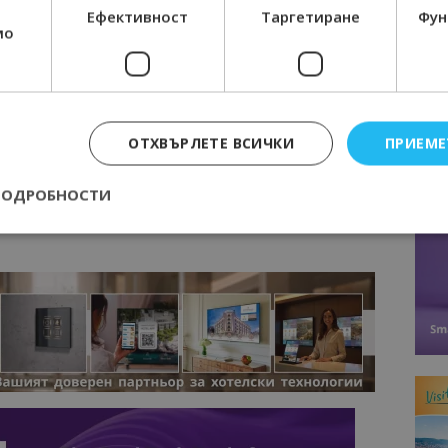
Ефективност
Таргетиране
Фун
мо
МОЦИИ НА АВИОКОМПАНИИ, ТУРОПЕРАТОРИ И
М ВАЙБЪР КАНАЛА НА BGTOURISM.BG -
ВКЛЮЧИ СЕ
ТУК
!
вини
в
Google News Showcase
ОТХВЪРЛЕТЕ ВСИЧКИ
ПРИЕМЕ
R
RAM
ПОДРОБНОСТИ
EBOOK
BE
Строго необходимо
Ефективност
Таргетиране
Функционалност
е бисквитки позволяват основната функционалност на уебсайта, като потребит
нта. Уебсайтът не може да се използва правилно без строго необходими бискви
Доставчик
/
Валиден
Описание
Домейн
до
epted
lisandraramos.com
7 дни
Тази бисквитка се използва, за да зап
bgtourism.bg
на потребителя за използването на бис