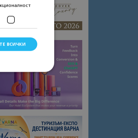
кционалност
ТЕ ВСИЧКИ
елско влизане и
тки.
омните съгласието
квитки на сайта.