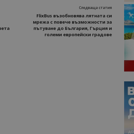
Следваща статия
FlixBus възобновява лятната си
мрежа с повече възможности за
вета
пътуване до България, Гърция и
големи европейски градове