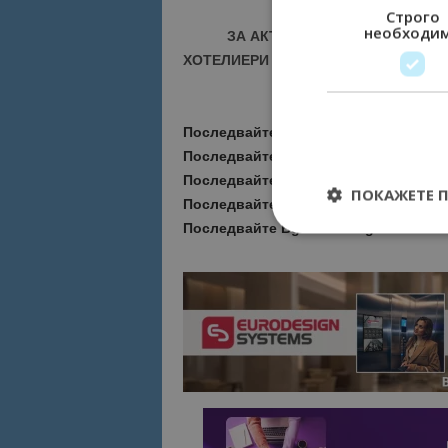
Строго
необходи
ЗА АКТУАЛНИ НОВИНИ И ПРО
ХОТЕЛИЕРИ - ПРИСЪЕДИНЕТЕ СЕ КЪ
Последвайте ни за още актуални но
Последвайте
Bgtourism.bg във
VIBE
Последвайте
Bgtourism.bg в
INSTAG
ПОКАЖЕТЕ 
Последвайте
Bgtourism.bg във
FAC
Последвайте
Bgtourism.bg в
YOUTU
Строго необходимит
управление на акау
Име
cookie_notice_acc