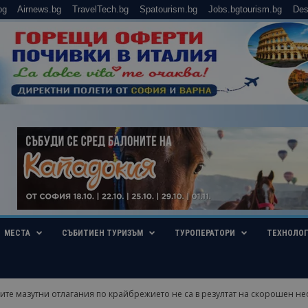
bg
Airnews.bg
TravelTech.bg
Spatourism.bg
Jobs.bgtourism.bg
Des
МЕСТА
СЪБИТИЕН ТУРИЗЪМ
ТУРОПЕРАТОРИ
ТЕХНОЛО
те мазутни отлагания по крайбрежието не са в резултат на скорошен неф