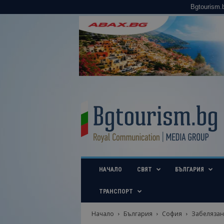
Bgtourism.
B
g
t
o
u
r
i
НАЧАЛО
СВЯТ
БЪЛГАРИЯ
s
m
.
ТРАНСПОРТ
b
g
Начало
България
София
Забелязани
–