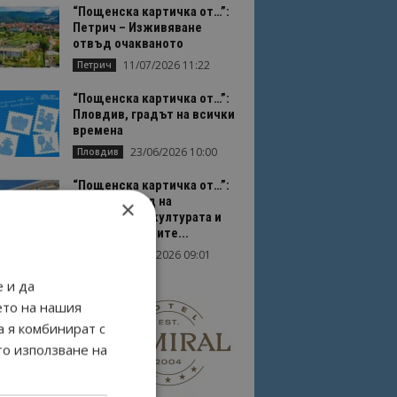
“Пощенска картичка от…”:
Петрич – Изживяване
отвъд очакваното
11/07/2026 11:22
Петрич
“Пощенска картичка от…”:
Пловдив, градът на всички
времена
23/06/2026 10:00
Пловдив
“Пощенска картичка от…”:
Перник – град на
×
традициите, културата и
вдъхновяващите...
17/06/2026 09:01
Перник
 и да
ето на нашия
а я комбинират с
то използване на