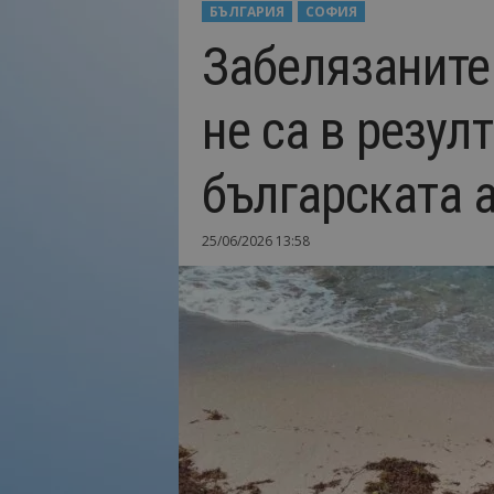
БЪЛГАРИЯ
СОФИЯ
Н
Забелязаните
а
й
-
не са в резул
в
а
ж
българската 
н
о
т
25/06/2026 13:58
о
о
т
т
у
р
и
з
м
а
!