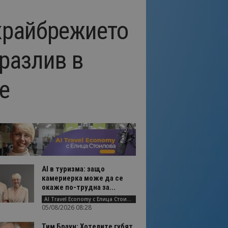
 крайбрежието
 разлив в
е
AI в туризма: защо
камериерка може да се
окаже по-трудна за...
AI Travel Economy с Елица Стоилова
05/08/2026 08:28
Тим Браун: Хотелите губят