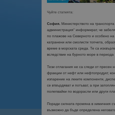
Чуйте статията:
София.
Министерството на транспорта
администрация“ информират, че забеля
по плажове на Северното и особено на 
катранени или смолисти топчета, обра
време в морската среда. Те са изхвърл
вследствие на бурното море в периода
Тези отлагания не са следи от пресен 
фракции от нефт или нефтопродукт, кои
изпарение на леките компоненти, диспе
се втвърдяват и потъват, а при затопля
полепвайки по водорасли или други пл
Поради силната промяна в химичния съ
възможно да бъде определена неговата 