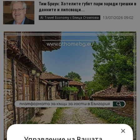
Тим Браун: Хотелите губят пари заради грешки в
данните и липсващи...
13/07/2026 09:02
AI Travel Economy с Елица Стоилова
×
Управление на Вашата