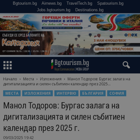
Bgtourism.bg
Airnews.bg
TravelTech.bg
Spatourism.bg
Jobs.bgtourism.bg
Destinations.bg
Начало
Места
Изложения
Манол Тодоров: Бургас залага на
дигитализацията и силен събитиен календар през 2025...
МЕСТА
ИЗЛОЖЕНИЯ
ИНТЕРВЮ
БЪЛГАРИЯ
СОФИЯ
Манол Тодоров: Бургас залага на
дигитализацията и силен събитиен
календар през 2025 г.
09/03/2025 19:42