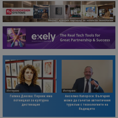
Интервю
Интервю
Галина Декова: Перник има
Анселмо Капороси: България
потенциал за културна
може да съчетае автентичния
дестинация
туризъм с технологиите на
бъдещето