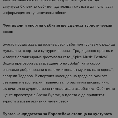
интерактивни киоски, чрез които туристите ще могат да
закупуват билети за събития, да плащат сметки и да получават
информация за туристически обекти.
Фестивали и спортни събития ще удължат туристическия
сезон
Бургас продължава да развива своя събитиен туризъм с редица
музикални, спортни и културни прояви.
„Традиционно през юли
и август организираме фестивали като „Spice Music Festival“.
Водим преговори за завръщането на „Solar“, като скоро
очакваме добри новини с големи имена от музикалната сцена“,
сподели Тодоров. В спортния календар на града се очакват
световни и европейски първенства по различни дисциплини,
включително художествена гимнастика и акробатика. Събитията
ще се провеждат в Арена Бургас, а идеята е да привлекат
туристи и извън активния летен сезон.
Бургас кандидатства за Европейска столица на културата