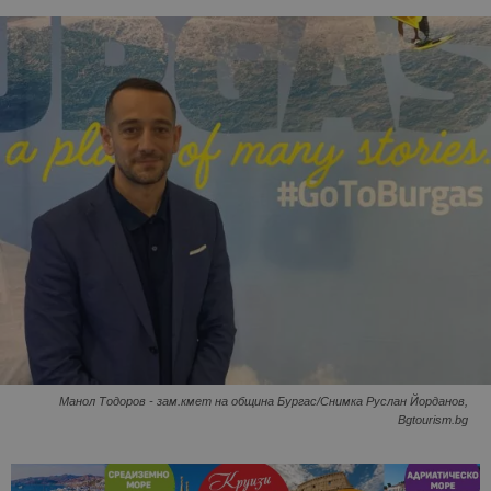
Манол Тодоров - зам.кмет на община Бургас/Снимка Руслан Йорданов,
Bgtourism.bg