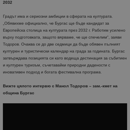
2032
Градът има и сериозни амбиции в сферата на културата.
„Обявихме официално, че Бургас ще бъде кандидат за
Европейска столица на културата през 2032 г. Работим усилено
върху подготовката, защото вярваме, че ще спечелим“, заяви
Тодоров. Очаква се до две седмици да бъде обявен пълният
културен и туристически календар на града за годината. Бургас
затвърждава позицията си като водеща дестинация за събитиен
и културен туризъм, съчетавайки природни дадености с
иновативен подход и богата фестивална програма.
Вижте цялото интервю с Манол Тодоров – зам.-кмет на
община Бургас