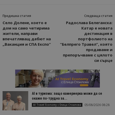
Предишна статия
Следваща статия
Село Долене, което е
Радослава Белеганска:
дом на само четирима
Катар е новата
жители, направи
дестинация в
впечатляващ дебют на
портфолиото на
„Ваканция и СПА Експо“
“Белпрего Травел”, която
продаваме и
препоръчваме с цялото
си сърце
AI в туризма: защо камериерка може да се
окаже по-трудна за...
05/08/2026 08:28
AI Travel Economy с Елица Стоилова