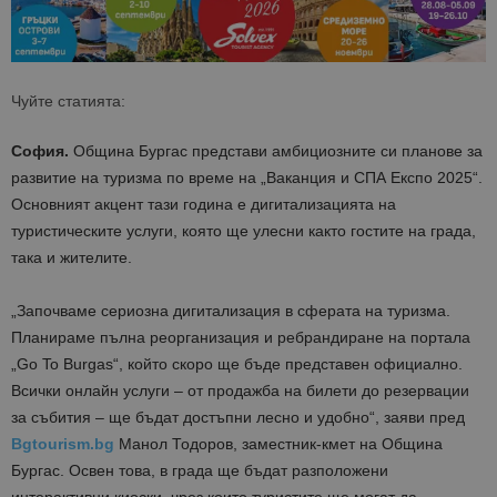
Чуйте статията:
София.
Община Бургас представи амбициозните си планове за
развитие на туризма по време на „Ваканция и СПА Експо 2025“.
Основният акцент тази година е дигитализацията на
туристическите услуги, която ще улесни както гостите на града,
така и жителите.
„Започваме сериозна дигитализация в сферата на туризма.
Планираме пълна реорганизация и ребрандиране на портала
„Go To Burgas“, който скоро ще бъде представен официално.
Всички онлайн услуги – от продажба на билети до резервации
за събития – ще бъдат достъпни лесно и удобно“, заяви пред
Bgtourism.bg
Манол Тодоров, заместник-кмет на Община
Бургас. Освен това, в града ще бъдат разположени