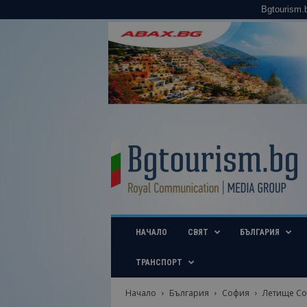
Bgtourism.
B
g
t
o
u
r
i
НАЧАЛО
СВЯТ
БЪЛГАРИЯ
s
m
.
ТРАНСПОРТ
b
g
Начало
България
София
Летище Со
–