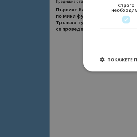
Предишна статия
Строго
Първият благотворителен турн
необходи
по мини футбол за купата на
Трънско туристическо дружест
се проведе с успех и много емоц
ПОКАЖЕТЕ 
Строго необходимит
управление на акау
Име
cookie_notice_acc