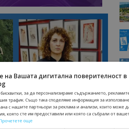
Интервю
е на Вашата дигитална поверителност в
казва
Галина Декова: Перник има потенциал
bg
изно
за културна дестинация
бисквитки, за да персонализираме съдържанието, рекламите
шия трафик. Също така споделяме информация за използван
рана с нашите партньори за реклама и анализи, които може д
я, която сте им предоставили или която са събрали от ваше
Прочетете още