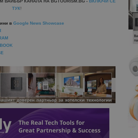
М ВАЙБЪР КАНАЛА НА BGTOURISM.BG -
ВКЛЮЧИ СЕ
ТУК
!
вини
в
Google News Showcase
R
RAM
EBOOK
BE