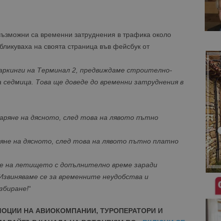
ъзможни са временни затруднения в трафика около
убликуваха на своята страница във фейсбук от
паркинги на Терминал 2, предвиждаме строително-
седмица. Това ще доведе до временни затруднения в
аряне на дясното, след това на лявото пътно
яне на дясното, след това на лявото пътно платно
е на летището с допълнително време заради
Извиняваме се за временните неудобства и
збиране!
“
МОЦИИ НА АВИОКОМПАНИИ, ТУРОПЕРАТОРИ И