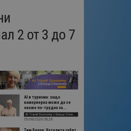
ни
л 2 от 3 до 7
AI в туризма: защо
камериерка може да се
окаже по-трудна за...
AI Travel Economy с Елица Стоилова
05/08/2026 08:28
Тим Браун: Хотелите губят