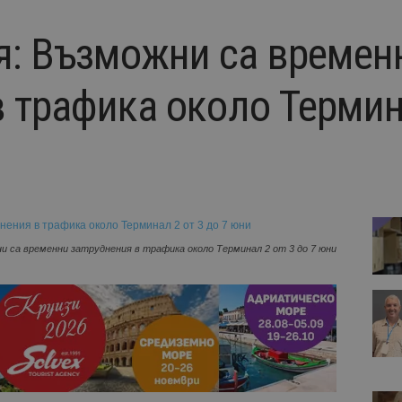
: Възможни са времен
 трафика около Термина
 са временни затруднения в трафика около Терминал 2 от 3 до 7 юни