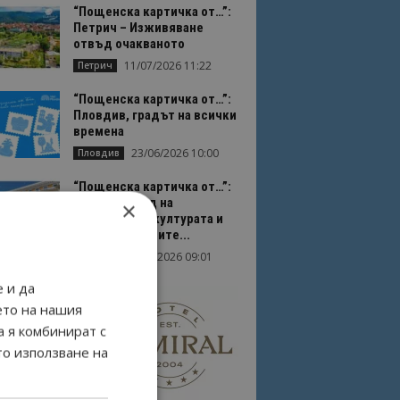
“Пощенска картичка от…”:
Петрич – Изживяване
отвъд очакваното
11/07/2026 11:22
Петрич
“Пощенска картичка от…”:
Пловдив, градът на всички
времена
23/06/2026 10:00
Пловдив
“Пощенска картичка от…”:
Перник – град на
×
традициите, културата и
вдъхновяващите...
17/06/2026 09:01
Перник
 и да
ето на нашия
а я комбинират с
то използване на