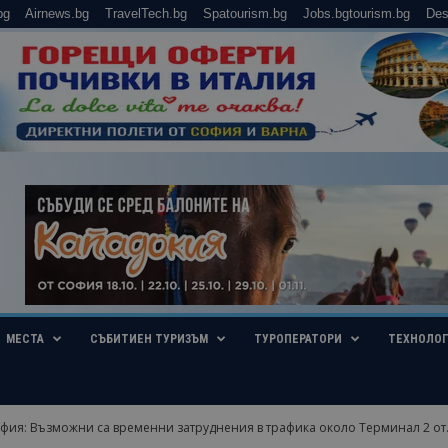
bg
Airnews.bg
TravelTech.bg
Spatourism.bg
Jobs.bgtourism.bg
Des
МЕСТА
СЪБИТИЕН ТУРИЗЪМ
ТУРОПЕРАТОРИ
ТЕХНОЛО
фия: Възможни са временни затруднения в трафика около Терминал 2 от..