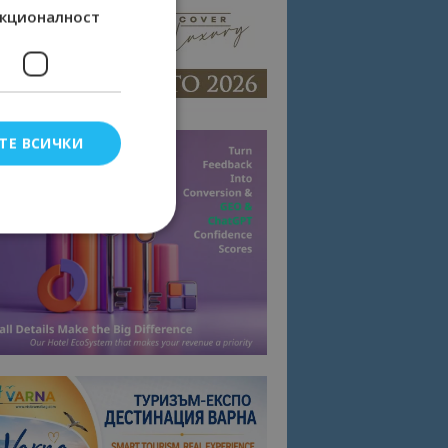
кционалност
ТЕ ВСИЧКИ
елско влизане и
тки.
омните съгласието
квитки на сайта.