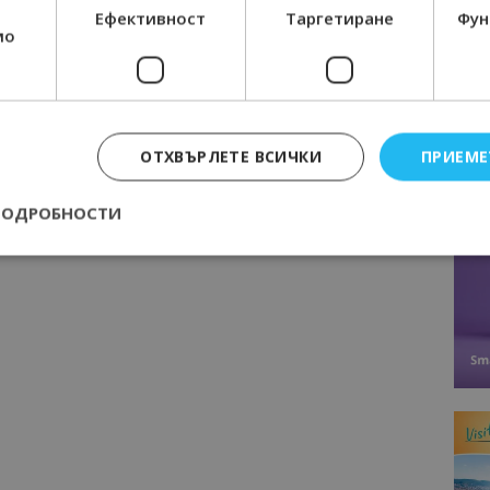
Следваща статия
Ефективност
Таргетиране
Фун
ир
Рекорден брой любители тенисисти
мо
взеха участие в Santa Marina Masters
во
(снимки)
ии
ОТХВЪРЛЕТЕ ВСИЧКИ
ПРИЕМЕ
ПОДРОБНОСТИ
Строго необходимо
Ефективност
Таргетиране
Функционалност
е бисквитки позволяват основната функционалност на уебсайта, като потребит
нта. Уебсайтът не може да се използва правилно без строго необходими бискви
Доставчик
/
Валиден
Описание
Домейн
до
epted
lisandraramos.com
7 дни
Тази бисквитка се използва, за да зап
bgtourism.bg
на потребителя за използването на бис