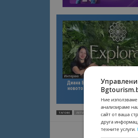
Интервю
Управлени
Диана Благоева: EXPLORA III по
Bgtourism.
новото лице на луксозното кру
пътуване
Ние използваме 
анализираме на
ТАГОВЕ
ЛЕТИЩЕ СОФИЯ
сайт от ваша ст
друга информаци
техните услуги.