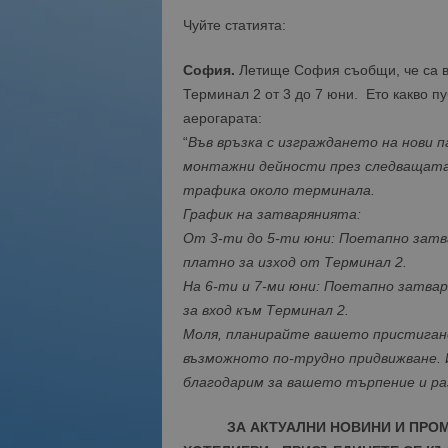
Чуйте статията:
София.
Летище София съобщи, че са в
Терминал 2 от 3 до 7 юни. Ето какво п
аерогарата:
“
Във връзка с изграждането на нови 
монтажни дейности през следващата 
трафика около терминала.
График на затварянията:
От 3-ти до 5-ти юни: Поетапно затв
платно за изход от Терминал 2.
На 6-ти и 7-ми юни: Поетапно затвар
за вход към Терминал 2.
Моля, планирайте вашето пристиган
възможното по-трудно придвижване. 
благодарим за вашето търпение и ра
ЗА АКТУАЛНИ НОВИНИ И ПРО