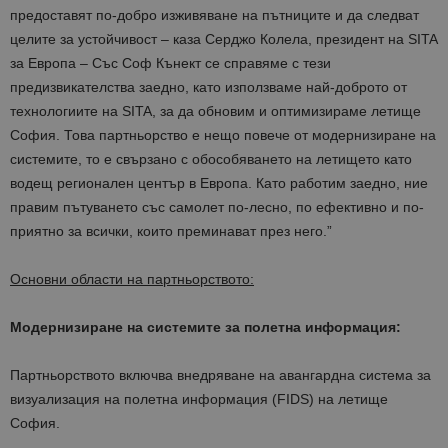
предоставят по-добро изживяване на пътниците и да следват
целите за устойчивост – каза Серджо Колела, президент на SITA
за Европа – Със Соф Кънект се справяме с тези
предизвикателства заедно, като използваме най-доброто от
технологиите на SITA, за да обновим и оптимизираме летище
София. Това партньорство е нещо повече от модернизиране на
системите, то е свързано с обособяването на летището като
водещ регионален център в Европа. Като работим заедно, ние
правим пътуването със самолет по-лесно, по ефективно и по-
приятно за всички, които преминават през него.”
Основни области на партньорството:
Модернизиране на системите за полетна информация:
Партньорството включва внедряване на aвангардна система за
визуализация на полетна информация (FIDS) на летище
София.