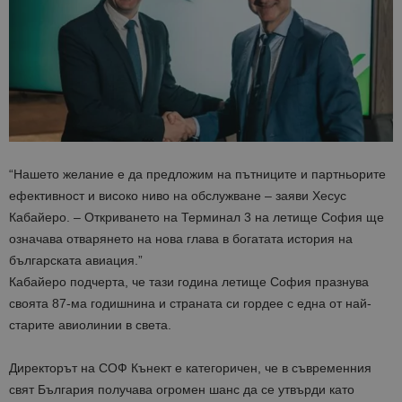
“Нашето желание е да предложим на пътниците и партньорите
ефективност и високо ниво на обслужване – заяви Хесус
Кабайеро. – Откриването на Терминал 3 на летище София ще
означава отварянето на нова глава в богатата история на
българската авиация.”
Кабайеро подчерта, че тази година летище София празнува
своята 87-ма годишнина и страната си гордее с една от най-
старите авиолинии в света.
Директорът на СОФ Кънект е категоричен, че в съвременния
свят България получава огромен шанс да се утвърди като