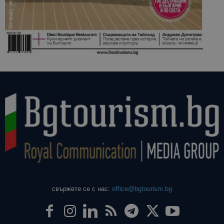
свържете се с нас:
office@bgtourism.bg