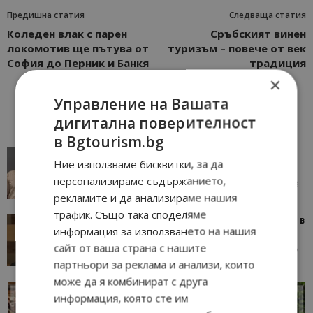
Предишна статия
Следваща статия
Коледен влак с парен
Сръбският винен
локомотив ще пътува от
туризъм – повече от век
София до Перник и Банкя
традиция
×
Управление на Вашата
дигитална поверителност
в Bgtourism.bg
AI в туризма: защо камериерка може да се
Ние използваме бисквитки, за да
окаже по-трудна за...
персонализираме съдържанието,
05/08/2026 08:28
AI Travel Economy с Елица Стоилова
рекламите и да анализираме нашия
трафик. Също така споделяме
Тим Браун: Хотелите губят пари заради грешки в
информация за използването на нашия
данните и липсващи...
сайт от ваша страна с нашите
13/07/2026 09:02
AI Travel Economy с Елица Стоилова
партньори за реклама и анализи, които
може да я комбинират с друга
информация, която сте им