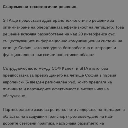
Съвременни технологични решения:
SITA ще предостави адаптирано технологично решение за
оптимизиране на оперативната ефективност на летището. Това
решение включва разработване на над 20 интерфейса със
съществуващите информационно-комуникационни системи на
летище София, като осигурява безпроблемна интеграция и
функционалност във всички оперативни области.
Сътрудничеството между СОФ Кънект и SITA е ключова
предпоставка за превръщането на летище София в първия
европейски 5-звезден регионален хъб, който предлага на
пътниците и партньорите ефективност и високо ниво на
обслужване.
Партньорството засилва регионалното лидерство на България в
областта на въздушния транспорт чрез въвеждане на най-
добрите световни практики, насърчава развитието на