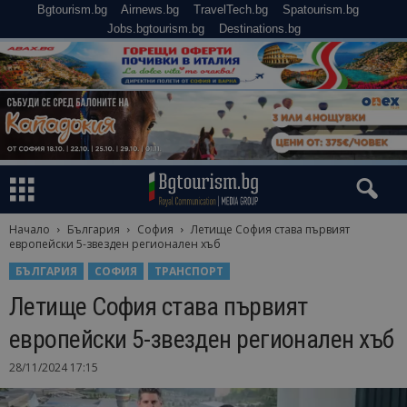
Bgtourism.bg
Airnews.bg
TravelTech.bg
Spatourism.bg
Jobs.bgtourism.bg
Destinations.bg
Начало
България
София
Летище София става първият
европейски 5-звезден регионален хъб
БЪЛГАРИЯ
СОФИЯ
ТРАНСПОРТ
Летище София става първият
европейски 5-звезден регионален хъб
28/11/2024 17:15