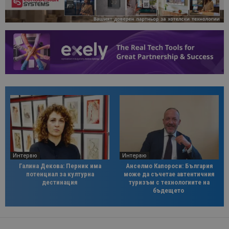
Интервю
Интервю
Галина Декова: Перник има
Анселмо Капороси: България
потенциал за културна
може да съчетае автентичния
дестинация
туризъм с технологиите на
бъдещето