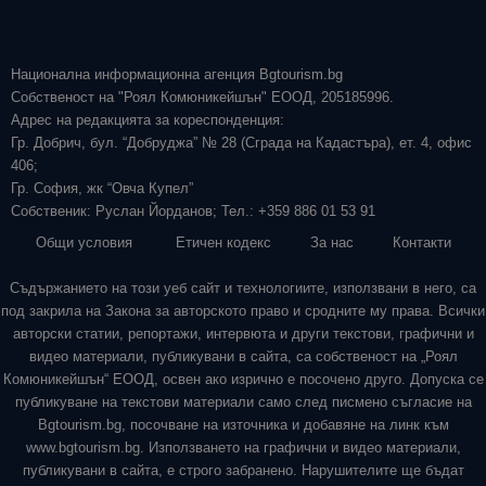
Национална информационна агенция Bgtourism.bg
Собственост на "Роял Комюникейшън" ЕООД, 205185996.
Адрес на редакцията за кореспонденция:
Гр. Добрич, бул. “Добруджа” № 28 (Сграда на Кадастъра), ет. 4, офис
406;
Гр. София, жк “Овча Купел”
Собственик: Руслан Йорданов; Тел.: +359 886 01 53 91
Общи условия
Етичен кодекс
За нас
Контакти
Съдържанието на този уеб сайт и технологиите, използвани в него, са
под закрила на Закона за авторското право и сродните му права. Всички
авторски статии, репортажи, интервюта и други текстови, графични и
видео материали, публикувани в сайта, са собственост на „Роял
Комюникейшън“ ЕООД, освен ако изрично е посочено друго. Допуска се
публикуване на текстови материали само след писмено съгласие на
Bgtourism.bg, посочване на източника и добавяне на линк към
www.bgtourism.bg. Използването на графични и видео материали,
публикувани в сайта, е строго забранено. Нарушителите ще бъдат