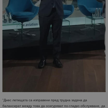
“Днес летищата са изправени пред трудна задача да
балансират между това да осигуряват по-гладко обслужване, да