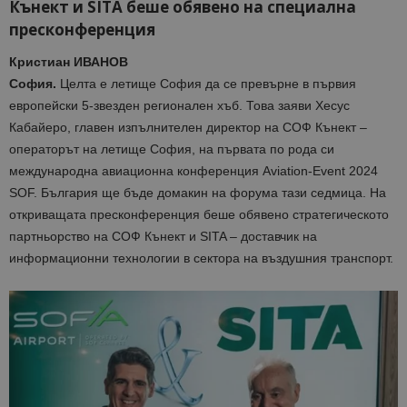
Кънект и SITA беше обявено на специална
пресконференция
Кристиан ИВАНОВ
София.
Целта е летище София да се превърне в първия
европейски 5-звезден регионален хъб. Това заяви Хесус
Кабайеро, главен изпълнителен директор на СОФ Кънект –
операторът на летище София, на първата по рода си
международна авиационна конференция Aviation-Event 2024
SOF. България ще бъде домакин на форума тази седмица. На
откриващата пресконференция беше обявено стратегическото
партньорство на СОФ Кънект и SITA – доставчик на
информационни технологии в сектора на въздушния транспорт.