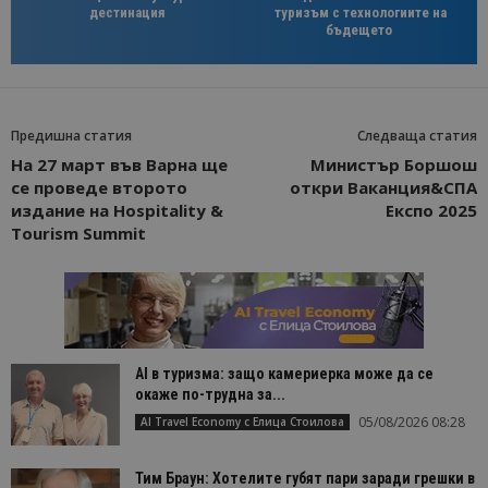
дестинация
туризъм с технологиите на
бъдещето
Предишна статия
Следваща статия
На 27 март във Варна ще
Министър Боршош
се проведе второто
откри Ваканция&СПА
издание на Hospitality &
Експо 2025
Tourism Summit
AI в туризма: защо камериерка може да се
окаже по-трудна за...
05/08/2026 08:28
AI Travel Economy с Елица Стоилова
Тим Браун: Хотелите губят пари заради грешки в