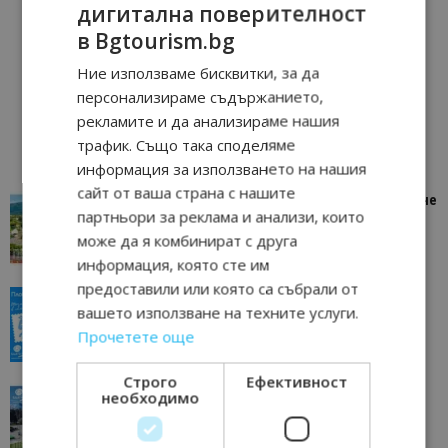
дигитална поверителност
в Bgtourism.bg
Ние използваме бисквитки, за да
персонализираме съдържанието,
рекламите и да анализираме нашия
трафик. Също така споделяме
информация за използването на нашия
сайт от ваша страна с нашите
“Пощенска картичка от…”: Петрич – Изживяване
партньори за реклама и анализи, които
отвъд очакваното
може да я комбинират с друга
11/07/2026 11:22
Петрич
информация, която сте им
предоставили или която са събрали от
“Пощенска картичка от…”: Пловдив, градът на
вашето използване на техните услуги.
всички времена
Прочетете още
23/06/2026 10:00
Пловдив
Строго
Ефективност
“Пощенска картичка от…”: Перник – град на
необходимо
традициите, културата и вдъхновяващите...
17/06/2026 09:01
Перник