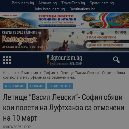
Bgtourism.bg
Airnews.bg
TravelTech.bg
Spatourism.bg
Jobs.bgtourism.bg
Destinations.bg
Начало
България
София
Летище “Васил Левски”- София обяви
кои полети на Луфтханза са отменени на...
БЪЛГАРИЯ
СОФИЯ
ТРАНСПОРТ
Летище “Васил Левски”- София обяви
кои полети на Луфтханза са отменени
на 10 март
09/03/2025 10:32