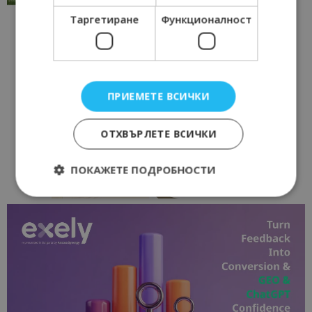
Таргетиране
Функционалност
ПРИЕМЕТЕ ВСИЧКИ
ОТХВЪРЛЕТЕ ВСИЧКИ
ПОКАЖЕТЕ ПОДРОБНОСТИ
Строго необходимо
Ефективност
Таргетиране
Функционалност
Строго необходимите бисквитки позволяват
основната функционалност на уебсайта, като
потребителско влизане и управление на
акаунта. Уебсайтът не може да се използва