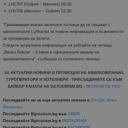
LH1707 (София – Мюнхен) 06:00
LH1706 (Мюнхен – София) 22:30
“Призоваваме всички засегнати пътници да се свържат с
авиокомпания Lufthansa за повече информация и възможности
за презаверка на билети.
Следете актуалната информация на уебсайта на летище
„Васил Левски“ – София и официалните канали на
авиокомпанията”, съобщиха от столичното летище.
ЗА АКТУАЛНИ НОВИНИ И ПРОМОЦИИ НА АВИОКОМПАНИИ,
ТУРОПЕРАТОРИ И ХОТЕЛИЕРИ - ПРИСЪЕДИНЕТЕ СЕ КЪМ
ВАЙБЪР КАНАЛА НА BGTOURISM.BG -
ВКЛЮЧИ СЕ ТУК
!
Последвайте ни за още актуални новини
в
Google News
Showcase
Последвайте
Bgtourism.bg във
VIBER
Последвайте
Bgtourism.bg в
INSTAGRAM
Последвайте
Bgtourism.bg във
FACEBOOK