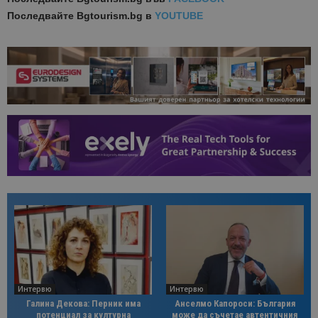
Последвайте
Bgtourism.bg в
YOUTUBE
Интервю
Интервю
Галина Декова: Перник има
Анселмо Капороси: България
потенциал за културна
може да съчетае автентичния