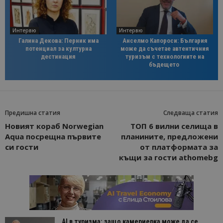
Интервю
Интервю
Галина Декова: Перник има
Анселмо Капороси: България
потенциал за културна
може да съчетае автентичния
дестинация
туризъм с технологиите на
бъдещето
Предишна статия
Следваща статия
Новият кораб Norwegian
ТОП 6 вилни селища в
Aqua посрещна първите
планините, предложени
си гости
от платформата за
къщи за гости athomebg
AI в туризма: защо камериерка може да се