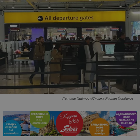
Летище Хийтроу/Снимка Руслан Йорданов