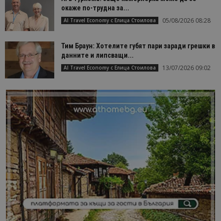
окаже по-трудна за...
05/08/2026 08:28
AI Travel Economy с Елица Стоилова
Тим Браун: Хотелите губят пари заради грешки в
данните и липсващи...
13/07/2026 09:02
AI Travel Economy с Елица Стоилова