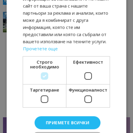
сайт от ваша страна с нашите
партньори за реклама и анализи, които
“Пощенска картичка от…”: Перник – град на
може да я комбинират с друга
традициите, културата и вдъхновяващите...
информация, която сте им
17/06/2026 09:01
Перник
предоставили или която са събрали от
вашето използване на техните услуги.
Прочетете още
Строго
Ефективност
необходимо
Таргетиране
Функционалност
ПРИЕМЕТЕ ВСИЧКИ