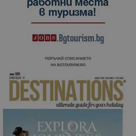
сесии и
кампании 
отчетите з
анализ на
сайтовете.
ПОРЪЧАЙ СПИСАНИЕТО
НА BGTOURISM.BG