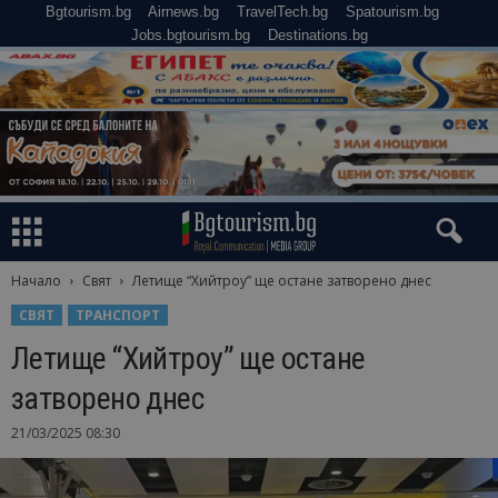
Bgtourism.bg
Airnews.bg
TravelTech.bg
Spatourism.bg
Jobs.bgtourism.bg
Destinations.bg
Начало
Свят
Летище “Хийтроу” ще остане затворено днес
СВЯТ
ТРАНСПОРТ
Летище “Хийтроу” ще остане
затворено днес
21/03/2025 08:30