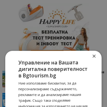
×
Управление на Вашата
дигитална поверителност
“Пощенска картичка от…”: Петрич – Изживяване
в Bgtourism.bg
отвъд очакваното
Ние използваме бисквитки, за да
11/07/2026 11:22
Петрич
персонализираме съдържанието,
рекламите и да анализираме нашия
“Пощенска картичка от…”: Пловдив, градът на
трафик. Също така споделяме
всички времена
информация за използването на нашия
23/06/2026 10:00
Пловдив