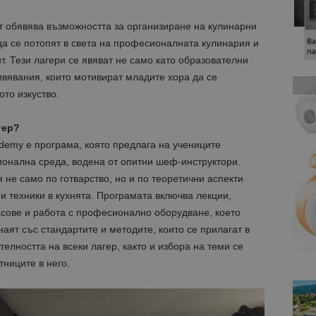
т обявява възможността за организиране на кулинарни
 да се потопят в света на професионалната кулинария и
т. Тези лагери се явяват не само като образователни
вявания, които мотивират младите хора да се
ото изкуство.
гер?
demy е програма, която предлага на учениците
ионална среда, водена от опитни шеф-инструктори.
 не само по готварство, но и по теоретични аспекти
и техники в кухнята. Програмата включва лекции,
асове и работа с професионално оборудване, което
аят със стандартите и методите, които се прилагат в
елността на всеки лагер, както и избора на теми се
ниците в него.