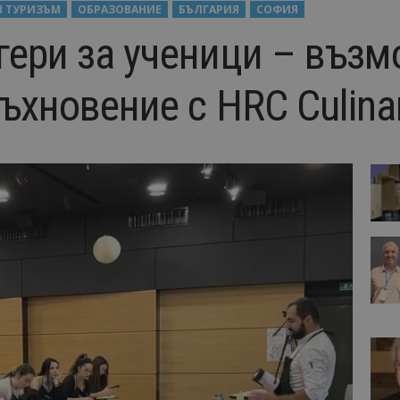
Н ТУРИЗЪМ
ОБРАЗОВАНИЕ
БЪЛГАРИЯ
СОФИЯ
гери за ученици – възм
ъхновение с HRC Culin