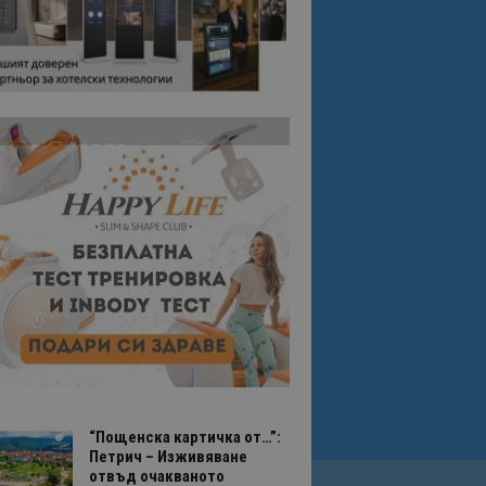
“Пощенска картичка от…”:
Петрич – Изживяване
отвъд очакваното