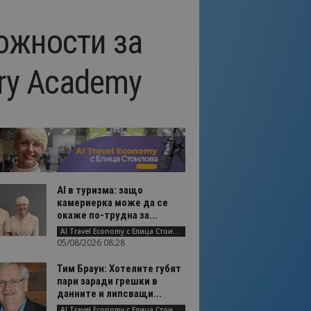
ожности за
ary Academy
AI в туризма: защо
камериерка може да се
окаже по-трудна за...
AI Travel Economy с Елица Стоилова
05/08/2026 08:28
Тим Браун: Хотелите губят
пари заради грешки в
данните и липсващи...
AI Travel Economy с Елица Стоилова