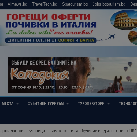
bg
Airnews.bg
TravelTech.bg
Spatourism.bg
Jobs.bgtourism.bg
Des
МЕСТА
СЪБИТИЕН ТУРИЗЪМ
ТУРОПЕРАТОРИ
ТЕХНОЛО
арни лагери за ученици – възможности за обучение и вдъхновение с HRC.