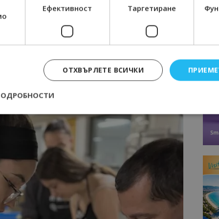
Ефективност
Таргетиране
Фун
мо
?
Culinary Academy са предпочитана възможност за
а своите ученици не само теоретични знания, но и
реда. Много училища, които предлагат специалности в
уризма, изразяват голям интерес към този тип лагери
ОТХВЪРЛЕТЕ ВСИЧКИ
ПРИЕМЕ
чението и да мотивират учениците да развият страстта
ПОДРОБНОСТИ
Строго необходимо
Ефективност
Таргетиране
Функционалност
е бисквитки позволяват основната функционалност на уебсайта, като потребит
нта. Уебсайтът не може да се използва правилно без строго необходими бискви
Доставчик
/
Валиден
Описание
Домейн
до
epted
lisandraramos.com
7 дни
Тази бисквитка се използва, за да зап
bgtourism.bg
на потребителя за използването на бис