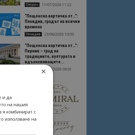
11/07/2026 11:22
Петрич
“Пощенска картичка от…”:
Пловдив, градът на всички
времена
23/06/2026 10:00
Пловдив
“Пощенска картичка от…”:
Перник – град на
традициите, културата и
вдъхновяващите...
×
17/06/2026 09:01
Перник
 и да
ето на нашия
а я комбинират с
то използване на