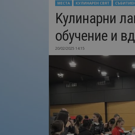
МЕСТА
КУЛИНАРЕН СВЯТ
СЪБИТИЕ
Н
Kулинарни ла
а
й
-
обучение и вд
в
а
ж
20/02/2025 14:15
н
о
т
о
о
т
т
у
р
и
з
м
а
!