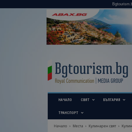
Bgtourism.
B
g
t
o
u
r
i
НАЧАЛО
СВЯТ
БЪЛГАРИЯ
s
m
.
ТРАНСПОРТ
b
g
Начало
Места
Кулинарен свят
Kулин
–