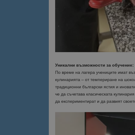
Уникални възможности за обучение:
По време на лагера учениците имат въз
кулинарията – от темпериране на шокол
традиционни български ястия и иновати
че да съчетава класическата кулинария
да експериментират и да развият своето