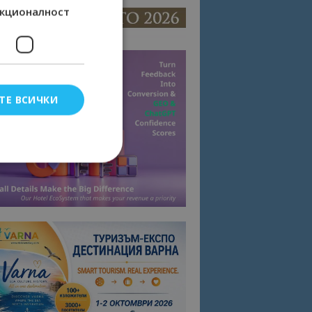
кционалност
ТЕ ВСИЧКИ
елско влизане и
тки.
омните съгласието
квитки на сайта.