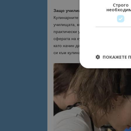
Строго
необходи
Защо училищата проявяват интерес
Кулинарните лагери за ученици в HRC 
училищата, които искат да предложат н
практически умения в реална работна с
сферата на кулинарията, кетъринга и т
като начин да разширят обхвата на обу
си към кулинарното изкуство.
ПОКАЖЕТЕ 
Строго необходимит
управление на акау
Име
cookie_notice_acc