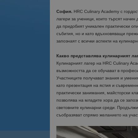
София.
HRC Culinary Academy с гордос
лагери за ученици, които търсят начин
да придобият уникален практически опи
събития, но и като вдъхновяващи прежи
запознаят с всички аспекти на кулинарн
Какво представлява кулинарният ла
Кулинарният лагер на HRC Culinary Aca
възможността да се обучават в профес
Участниците получават знания и умения
като презентация на ястия и съвременн
практически занимания, майсторски кл
позволява на младите хора да се запозн
световните кулинарни среди. Продължит
съобразяват спрямо желанието на участ