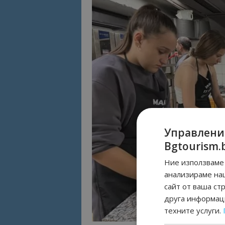
Управлени
Bgtourism.
Ние използваме 
анализираме на
сайт от ваша ст
друга информаци
техните услуги.