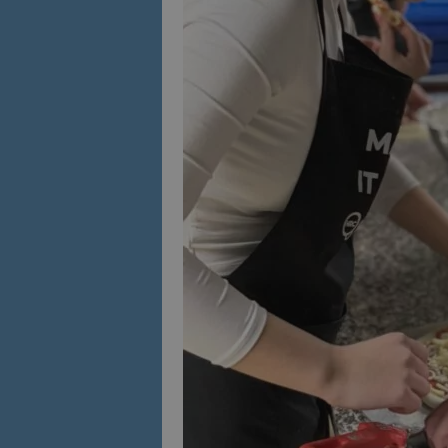
Име
Име
sc_is_visitor_uniq
is_visitor_unique
is_unique
_ga_B09EBBY8PY
_ga_WXPDN4HSCV
_ga_FK650GXHRZ
_ga