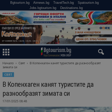
Bgtourism.bg
Airnews.bg
TravelTech.bg
Spatourism.bg
Jobs.bgtourism.bg
Destinations.bg
Начало
Свят
В Копенхаген канят туристите да разнообразят
зимата си
СВЯТ
В Копенхаген канят туристите да
разнообразят зимата си
17/01/2025 08:48