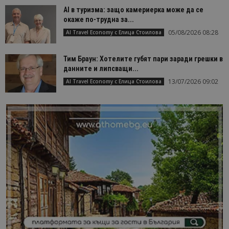
AI в туризма: защо камериерка може да се
окаже по-трудна за...
05/08/2026 08:28
AI Travel Economy с Елица Стоилова
Тим Браун: Хотелите губят пари заради грешки в
данните и липсващи...
13/07/2026 09:02
AI Travel Economy с Елица Стоилова