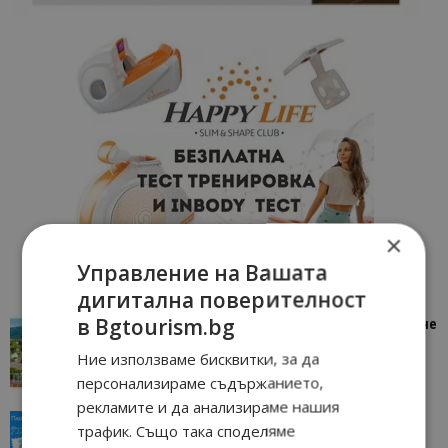
×
Управление на Вашата
дигитална поверителност
в Bgtourism.bg
“Пощенска картичка от…”: Петрич – Изживяване
отвъд очакваното
Ние използваме бисквитки, за да
11/07/2026 11:22
Петрич
персонализираме съдържанието,
рекламите и да анализираме нашия
“Пощенска картичка от…”: Пловдив, градът на
трафик. Също така споделяме
всички времена