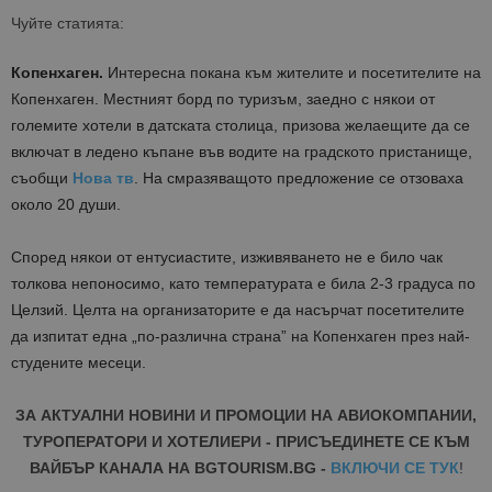
Чуйте статията:
Копенхаген.
Интересна покана към жителите и посетителите на
Копенхаген. Местният борд по туризъм, заедно с някои от
големите хотели в датската столица, призова желаещите да се
включат в ледено къпане във водите на градското пристанище,
съобщи
Нова тв
. На смразяващото предложение се отзоваха
около 20 души.
Според някои от ентусиастите, изживяването не е било чак
толкова непоносимо, като температурата е била 2-3 градуса по
Целзий. Целта на организаторите е да насърчат посетителите
да изпитат една „по-различна страна” на Копенхаген през най-
студените месеци.
ЗА АКТУАЛНИ НОВИНИ И ПРОМОЦИИ НА АВИОКОМПАНИИ,
ТУРОПЕРАТОРИ И ХОТЕЛИЕРИ - ПРИСЪЕДИНЕТЕ СЕ КЪМ
ВАЙБЪР КАНАЛА НА BGTOURISM.BG -
ВКЛЮЧИ СЕ ТУК
!