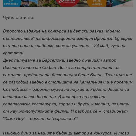
Чуйте статията:
Второто издание на конкурса за детски разказ “Моето
пътешествие” на информационна агенция Bgtourism.bg върви
с пълна пара и крайният срок за участие – 24 май, чука на
вратата!
Днес пътуваме за Барселона, заедно с нашият автор
Веселин Попов от София. Веско за втори път лети със
самолет, предишната дестинация беше Виена. Този път ще
се разходим заедно в столицата на Каталуния и ще посетим
CosmoCaixa – огромен музей на науката, където децата са
истински изследователи. В зоопарка ни очакват
галапаговска костенурка, горили и други животни, познати
от научно-популярните филми. И разбира се – стадионът
“Камп Ноу” – домът на “Барселона”!
Няколко думи за нашите бъдещи автори в конкурса. И този