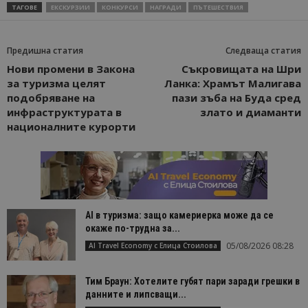
ТАГОВЕ
ЕКСКУРЗИИ
КОНКУРСИ
НАГРАДИ
ПЪТЕШЕСТВИЯ
Предишна статия
Следваща статия
Доставчик
/
Валиден
Име
Описание
Нови промени в Закона
Съкровищата на Шри
Доставчик
Домейн
/
Валиден
до
Име
Описание
за туризма целят
Ланка: Храмът Малигава
Домейн
до
sc_is_visitor_unique
1 година
Използва се
StatCounter
Декларацията за
подобряване на
пази зъба на Буда сред
1 месец
за
is_visitor_unique
Ltd
1 година
Тази бискв
StatCounter
поверителност на Google
инфраструктурата в
злато и диаманти
съхраняван
.bgtourism.bg
1 месец
се използва
.statcounter.com
на броя
да се опре
националните курорти
посещения.
дали посет
е уникален
сайта чрез
присвоява
уникален
посетител 
помага за
проследяв
на
AI в туризма: защо камериерка може да се
посетител
на навигац
окаже по-трудна за...
взаимодей
05/08/2026 08:28
AI Travel Economy с Елица Стоилова
с уебсайта
статистиче
цели.
Тим Браун: Хотелите губят пари заради грешки в
is_unique
1 година
Тази бискв
StatCounter
данните и липсващи...
1 месец
е зададена
Ltd
StatCounter
.statcounter.com