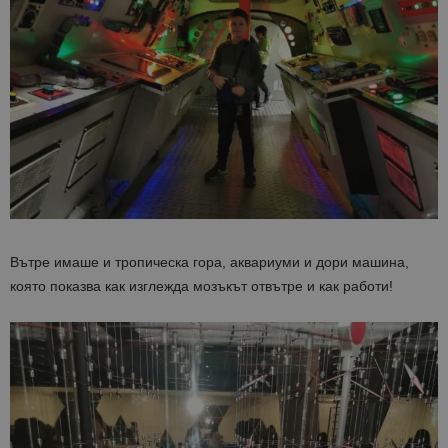
Вътре имаше и тропическа гора, аквариуми и дори машина,
която показва как изглежда мозъкът отвътре и как работи!