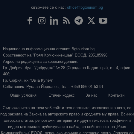
свържете се с нас:
office@bgtourism.bg
Национална информационна агенция Bgtourism.bg
Собственост на "Роял Комюникейшън" ЕООД, 205185996.
Адрес на редакцията за кореспонденция:
Гр. Добрич, бул. “Добруджа” № 28 (Сграда на Кадастъра), ет. 4, офис
406;
Гр. София, жк “Овча Купел”
Собственик: Руслан Йорданов; Тел.: +359 886 01 53 91
Общи условия
Етичен кодекс
За нас
Контакти
Съдържанието на този уеб сайт и технологиите, използвани в него, са
под закрила на Закона за авторското право и сродните му права. Всички
авторски статии, репортажи, интервюта и други текстови, графични и
видео материали, публикувани в сайта, са собственост на „Роял
Комюникейшън“ ЕООД, освен ако изрично е посочено друго. Допуска се