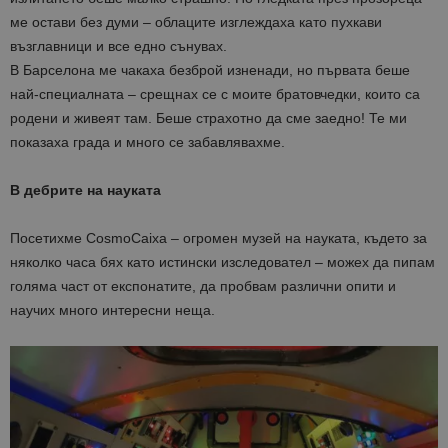
ме остави без думи – облаците изглеждаха като пухкави
възглавници и все едно сънувах.
В Барселона ме чакаха безброй изненади, но първата беше
най-специалната – срещнах се с моите братовчедки, които са
родени и живеят там. Беше страхотно да сме заедно! Те ми
показаха града и много се забавлявахме.
В дебрите на науката
Посетихме CosmoCaixa – огромен музей на науката, където за
няколко часа бях като истински изследовател – можех да пипам
голяма част от експонатите, да пробвам различни опити и
научих много интересни неща.