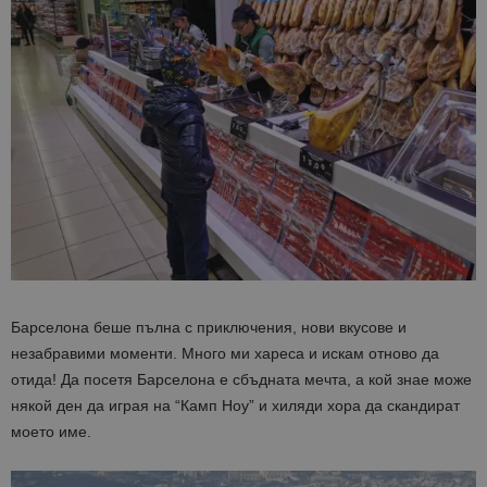
Барселона беше пълна с приключения, нови вкусове и
незабравими моменти. Много ми хареса и искам отново да
отида! Да посетя Барселона е сбъдната мечта, а кой знае може
някой ден да играя на “Камп Ноу” и хиляди хора да скандират
моето име.