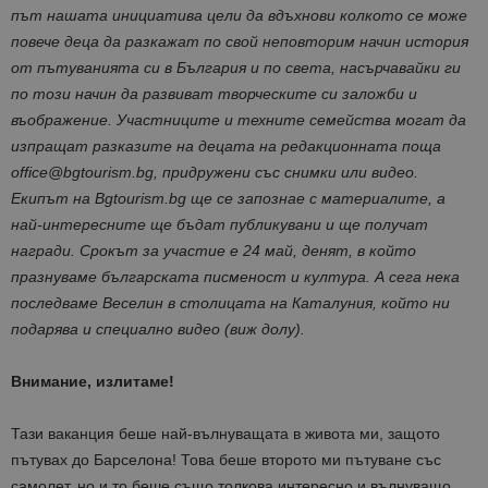
път нашата инициатива цели да вдъхнови колкото се може
повече деца да разкажат по свой неповторим начин история
от пътуванията си в България и по света, насърчавайки ги
по този начин да развиват творческите си заложби и
въображение. Участниците и техните семейства могат да
изпращат разказите на децата на редакционната поща
office@bgtourism.bg, придружени със снимки или видео.
Екипът на Bgtourism.bg ще се запознае с материалите, а
най-интересните ще бъдат публикувани и ще получат
награди. Срокът за участие e 24 май, денят, в който
празнуваме българската писменост и култура. А сега нека
последваме Веселин в столицата на Каталуния, който ни
подарява и специално видео (виж долу).
Внимание, излитаме!
Тази ваканция беше най-вълнуващата в живота ми, защото
пътувах до Барселона! Това беше второто ми пътуване със
самолет, но и то беше също толкова интересно и вълнуващо,