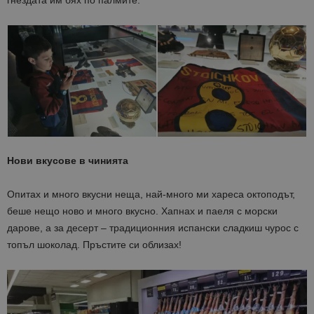
гнездата им бях по палмите.
Нови вкусове в чинията
Опитах и много вкусни неща, най-много ми хареса октоподът,
беше нещо ново и много вкусно. Хапнах и паеля с морски
дарове, а за десерт – традиционния испански сладкиш чурос с
топъл шоколад. Пръстите си облизах!