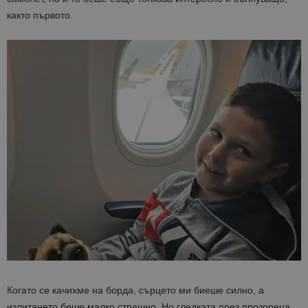
както първото.
Когато се качихме на борда, сърцето ми биеше силно, а
излитането беше малко страшно. Но гледката през прозореца