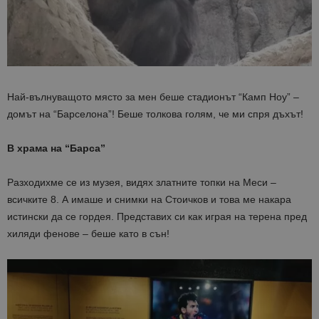
Най-вълнуващото място за мен беше стадионът “Камп Ноу” –
домът на “Барселона”! Беше толкова голям, че ми спря дъхът!
В храма на “Барса”
Разходихме се из музея, видях златните топки на Меси –
всичките 8. А имаше и снимки на Стоичков и това ме накара
истински да се гордея. Представих си как играя на терена пред
хиляди фенове – беше като в сън!