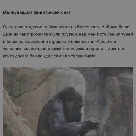
Вълнуващият животински свят
След това отидохме в Аквариума на Барселона. Най-яко беше
да видя как огромните акули плуваха над мен в стъкления тунел
и беше едновременно страшно и невероятно! А после в
зоопарка видях галапаговска костенурка и горили – животни,
които досега бях виждал само по телевизията.