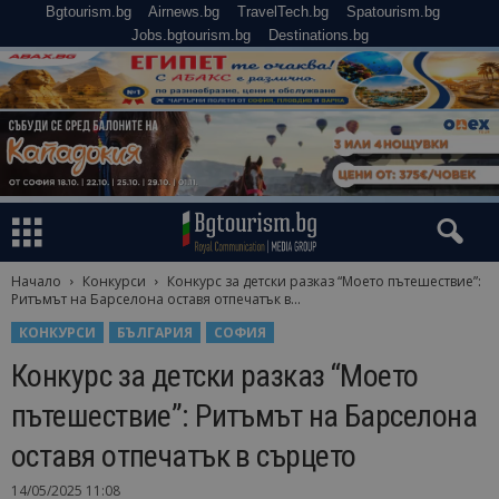
Bgtourism.bg
Airnews.bg
TravelTech.bg
Spatourism.bg
Jobs.bgtourism.bg
Destinations.bg
Начало
Конкурси
Конкурс за детски разказ “Моето пътешествие”:
Ритъмът на Барселона оставя отпечатък в...
КОНКУРСИ
БЪЛГАРИЯ
СОФИЯ
Конкурс за детски разказ “Моето
пътешествие”: Ритъмът на Барселона
оставя отпечатък в сърцето
14/05/2025 11:08