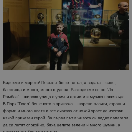
Видяхме и морето! Пясъкът беше топъл, а водата – синя,
блестяща и много, много студена. Разходихме се по “Ла
Рамбла” – широка улица с улични артисти и музика навсякъде.
В Парк “Гюел” беше като в приказка – шарени плочки, странни
форми и много цветя и все очаквах от някой храст да изскочи
някой приказен герой. За първи път в живота си видях папагали
да си летят спокойно, бяха целите зелени и много шумни, а