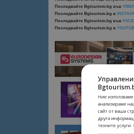
Последвайте
Bgtourism.bg във
VIBE
Последвайте
Bgtourism.bg в
INSTAG
Последвайте
Bgtourism.bg във
FAC
Последвайте
Bgtourism.bg в
YOUTU
Управлени
Bgtourism.
Ние използваме 
анализираме на
сайт от ваша ст
друга информаци
техните услуги.