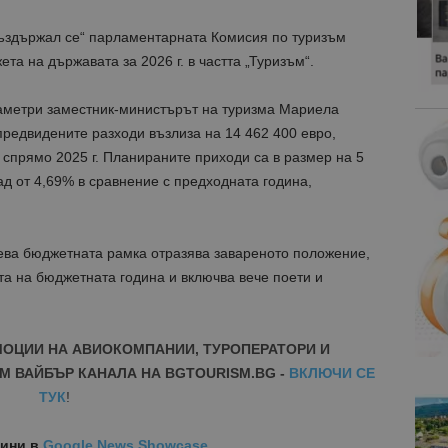
 „въздържал се“ парламентарната Комисия по туризъм
а на държавата за 2026 г. в частта „Туризъм“.
аметри заместник-министърът на туризма Мариела
редвидените разходи възлиза на 14 462 400 евро,
спрямо 2025 г. Планираните приходи са в размер на 5
пад от 4,69% в сравнение с предходната година,
ева бюджетната рамка отразява завареното положение,
ата на бюджетната година и включва вече поети и
МОЦИИ НА АВИОКОМПАНИИ, ТУРОПЕРАТОРИ И
М ВАЙБЪР КАНАЛА НА BGTOURISM.BG -
ВКЛЮЧИ СЕ
ТУК
!
вини
в
Google News Showcase