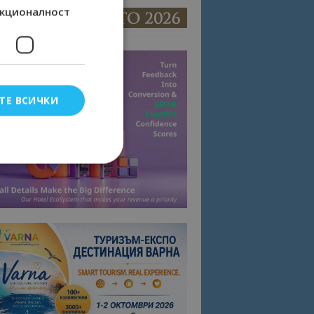
кционалност
ТЕ ВСИЧКИ
елско влизане и
тки.
омните съгласието
квитки на сайта.