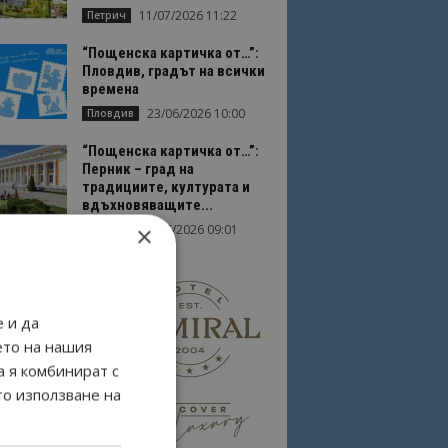
11/07/2026 11:22
Петрич
“Пощенска картичка от…”:
Пловдив, градът на всички
времена
23/06/2026 10:00
Пловдив
“Пощенска картичка от…”:
Перник – град на
традициите, културата и
вдъхновяващите...
×
17/06/2026 09:01
Перник
 и да
ето на нашия
а я комбинират с
то използване на