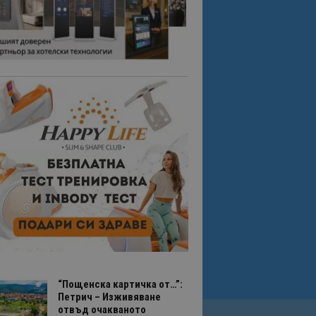
“Пощенска картичка от…”:
Петрич – Изживяване
отвъд очакваното