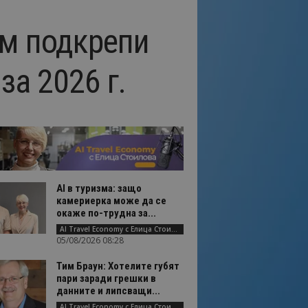
ъм подкрепи
за 2026 г.
AI в туризма: защо
камериерка може да се
окаже по-трудна за...
AI Travel Economy с Елица Стоилова
05/08/2026 08:28
Тим Браун: Хотелите губят
пари заради грешки в
данните и липсващи...
AI Travel Economy с Елица Стоилова