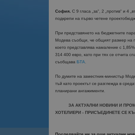
София.
С 9 гласа „за“, 2 „против“ и 4
подкрепи на първо четене проектобюджет
При представянето на бюджетните пар
Модева съобщи, че общият размер на п
което представлява намаление с 1,85% 
314 400 евро, като при тях се отчита с
съобщава
БТА
.
По думите на заместник-министър Мод
тъй като проектът се разглежда в сред
планирани ангажименти.
ЗА АКТУАЛНИ НОВИНИ И ПРО
ХОТЕЛИЕРИ - ПРИСЪЕДИНЕТЕ СЕ КЪ
Последвайте ни за още актуални но