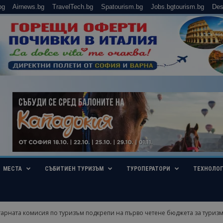
bg
Airnews.bg
TravelTech.bg
Spatourism.bg
Jobs.bgtourism.bg
Des
МЕСТА
СЪБИТИЕН ТУРИЗЪМ
ТУРОПЕРАТОРИ
ТЕХНОЛО
рната комисия по туризъм подкрепи на първо четене бюджета за туризма 