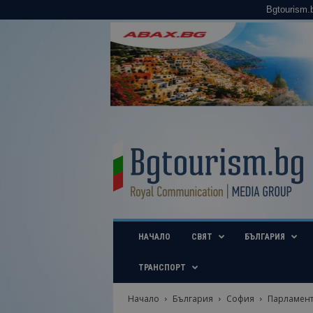
Bgtourism.
B
g
t
o
u
r
i
НАЧАЛО
СВЯТ
БЪЛГАРИЯ
s
m
.
ТРАНСПОРТ
b
g
Начало
България
София
Парламента
–