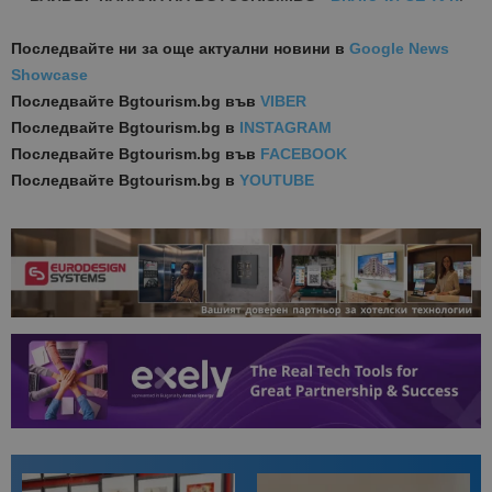
Последвайте ни за още актуални новини
в
Google News
Showcase
Последвайте
Bgtourism.bg във
VIBER
Последвайте
Bgtourism.bg в
INSTAGRAM
Последвайте
Bgtourism.bg във
FACEBOOK
Последвайте
Bgtourism.bg в
YOUTUBE