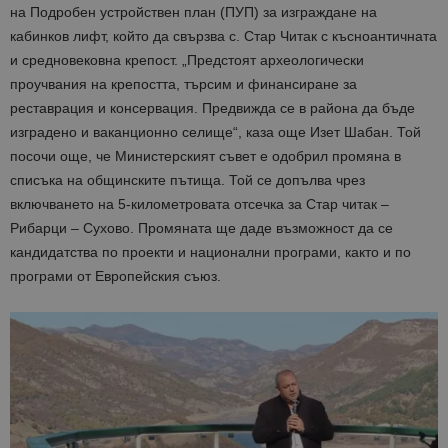
на Подробен устройствен план (ПУП) за изграждане на
кабинков лифт, който да свързва с. Стар Читак с късноантичната
и средновековна крепост. „Предстоят археологически
проучвания на крепостта, търсим и финансиране за
реставрация и консервация. Предвижда се в района да бъде
изградено и ваканционно селище“, каза още Изет Шабан. Той
посочи още, че Министерският съвет е одобрил промяна в
списъка на общинските пътища. Той се допълва чрез
включването на 5-километровата отсечка за Стар читак –
Рибарци – Сухово. Промяната ще даде възможност да се
кандидатства по проекти и национални програми, както и по
програми от Европейския съюз.