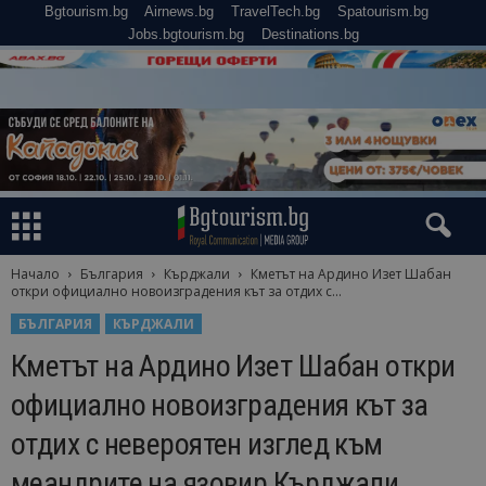
Bgtourism.bg
Airnews.bg
TravelTech.bg
Spatourism.bg
Jobs.bgtourism.bg
Destinations.bg
Начало
България
Кърджали
Кметът на Ардино Изет Шабан
откри официално новоизградения кът за отдих с...
БЪЛГАРИЯ
КЪРДЖАЛИ
Кметът на Ардино Изет Шабан откри
официално новоизградения кът за
отдих с невероятен изглед към
меандрите на язовир Кърджали