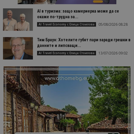
AI в туризма: защо камериерка може да се
окаже по-трудна за...
05/08/2026 08:28
AI Travel Economy с Елица Стоилова
Тим Браун: Хотелите губят пари заради грешки в
данните и липсващи...
13/07/2026 09:02
AI Travel Economy с Елица Стоилова