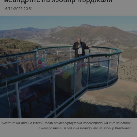
16/11/2023 20:51
Кметът на Ардино Изет Шабан откри официално новоизградения кът за отдих
с невероятен изглед към меандрите на язовир Кърджали