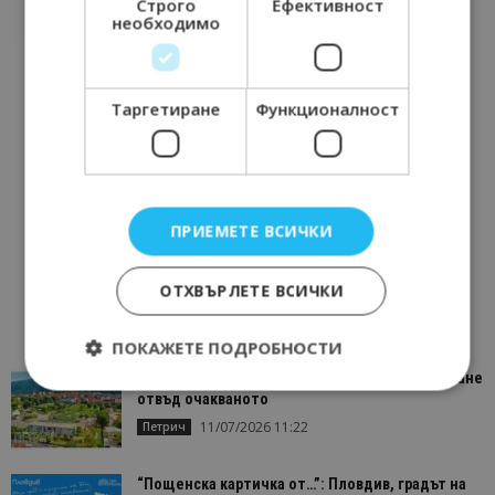
Строго
Ефективност
необходимо
Таргетиране
Функционалност
ПРИЕМЕТЕ ВСИЧКИ
ОТХВЪРЛЕТЕ ВСИЧКИ
ПОКАЖЕТЕ ПОДРОБНОСТИ
“Пощенска картичка от…”: Петрич – Изживяване
отвъд очакваното
11/07/2026 11:22
Петрич
Строго необходимо
Ефективност
Таргетиране
Функционалност
“Пощенска картичка от…”: Пловдив, градът на