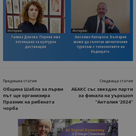
Интервю
Интервю
Галина Декова: Перник има
Анселмо Капороси: България
потенциал за културна
може да съчетае автентичния
дестинация
туризъм с технологиите на
бъдещето
Предишна статия
Следваща статия
Община Шабла за първи
АБАКС със звездно парти
път ще организира
за финала на уъркшоп
Празник на рибената
“Анталия ‘2024”
чорба