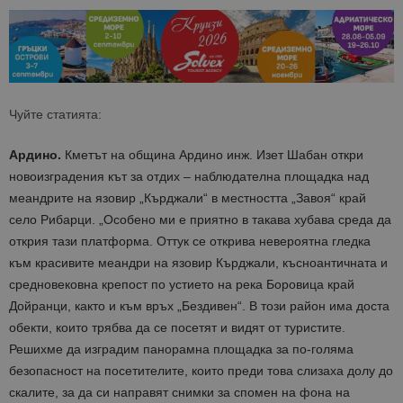
Чуйте статията:
Ардино.
Кметът на община Ардино инж. Изет Шабан откри
новоизградения кът за отдих – наблюдателна площадка над
меандрите на язовир „Кърджали“ в местността „Завоя“ край
село Рибарци. „Особено ми е приятно в такава хубава среда да
открия тази платформа. Оттук се открива невероятна гледка
към красивите меандри на язовир Кърджали, късноантичната и
средновековна крепост по устието на река Боровица край
Дойранци, както и към връх „Бездивен“. В този район има доста
обекти, които трябва да се посетят и видят от туристите.
Решихме да изградим панорамна площадка за по-голяма
безопасност на посетителите, които преди това слизаха долу до
скалите, за да си направят снимки за спомен на фона на