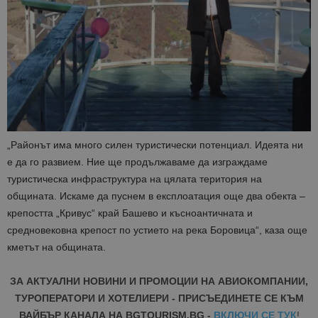
„Районът има много силен туристически потенциал. Идеята ни
е да го развием. Ние ще продължаваме да изграждаме
туристическа инфраструктура на цялата територия на
общината. Искаме да пуснем в експлоатация още два обекта –
крепостта „Кривус“ край Башево и късноантичната и
средновековна крепост по устието на река Боровица“, каза още
кметът на общината.
ЗА АКТУАЛНИ НОВИНИ И ПРОМОЦИИ НА АВИОКОМПАНИИ,
ТУРОПЕРАТОРИ И ХОТЕЛИЕРИ - ПРИСЪЕДИНЕТЕ СЕ КЪМ
ВАЙБЪР КАНАЛА НА BGTOURISM.BG -
ВКЛЮЧИ СЕ ТУК
!