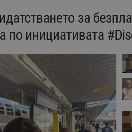
идатстването за безпл
а по инициативата #Di