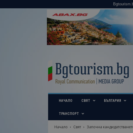
Bgtourism.
B
g
t
o
u
r
i
НАЧАЛО
СВЯТ
БЪЛГАРИЯ
s
m
.
ТРАНСПОРТ
b
g
Начало
Свят
Започна кандидатстването
–