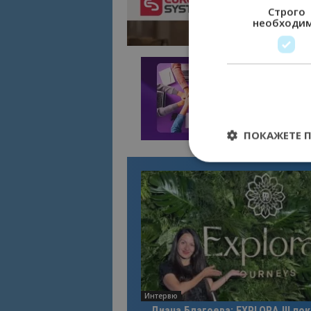
Строго
необходи
ПОКАЖЕТЕ 
Строго необходимит
управление на акау
Име
cookie_notice_acc
Интервю
Диана Благоева: EXPLORA III по