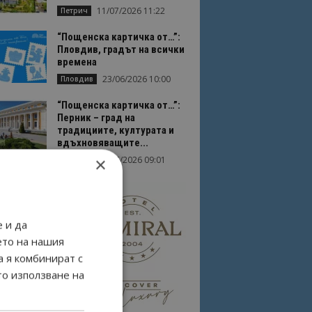
11/07/2026 11:22
Петрич
“Пощенска картичка от…”:
Пловдив, градът на всички
времена
23/06/2026 10:00
Пловдив
“Пощенска картичка от…”:
Перник – град на
традициите, културата и
вдъхновяващите...
×
17/06/2026 09:01
Перник
 и да
ето на нашия
а я комбинират с
то използване на