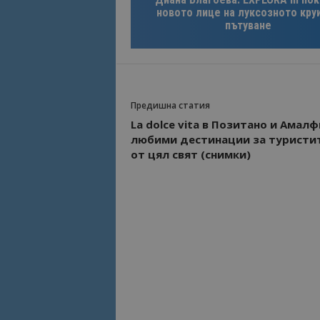
новото лице на луксозното кру
пътуване
Име
Име
sc_is_visitor_uniq
is_visitor_unique
Предишна статия
is_unique
La dolce vita в Позитано и Амалф
любими дестинации за туристи
от цял свят (снимки)
_ga_B09EBBY8PY
_ga_WXPDN4HSCV
_ga_FK650GXHRZ
_ga