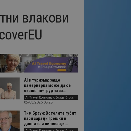
атни влакови
scoverEU
AI в туризма: защо
камериерка може да се
окаже по-трудна за...
AI Travel Economy с Елица Стоилова
05/08/2026 08:28
Тим Браун: Хотелите губят
пари заради грешки в
данните и липсващи...
AI Travel Economy с Елица Стоилова