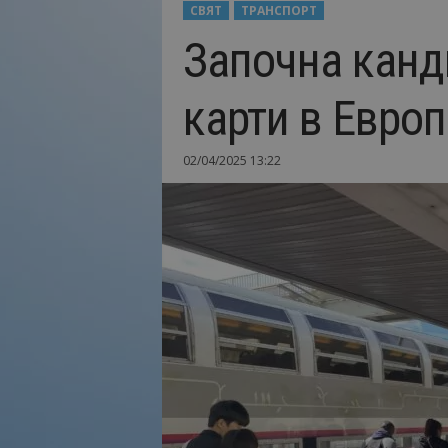
СВЯТ
ТРАНСПОРТ
Н
Започна канд
а
й
-
карти в Европ
в
а
ж
02/04/2025 13:22
н
о
т
о
о
т
т
у
р
и
з
м
а
!