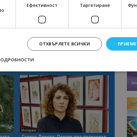
Ефективност
Таргетиране
Фун
мо
ОТХВЪРЛЕТЕ ВСИЧКИ
ПРИЕМЕ
ПОДРОБНОСТИ
Строго необходимо
Ефективност
Таргетиране
Функционалност
е бисквитки позволяват основната функционалност на уебсайта, като потребит
нта. Уебсайтът не може да се използва правилно без строго необходими бискви
Доставчик
/
Валиден
Описание
Домейн
до
epted
lisandraramos.com
7 дни
Тази бисквитка се използва, за да зап
bgtourism.bg
на потребителя за използването на бис
Интервю
казва
Галина Декова: Перник има потенциал