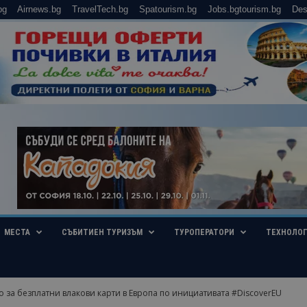
bg
Airnews.bg
TravelTech.bg
Spatourism.bg
Jobs.bgtourism.bg
Des
МЕСТА
СЪБИТИЕН ТУРИЗЪМ
ТУРОПЕРАТОРИ
ТЕХНОЛО
 за безплатни влакови карти в Европа по инициативата #DiscoverEU