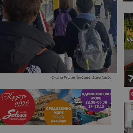
Снимка Руслан Йорданов, Bgtourism.bg