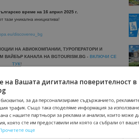
българско време на 16 април 2025 г.
от тази уникална инициатива!
ropa.eu/discovereu_bg
МОЦИИ НА АВИОКОМПАНИИ, ТУРОПЕРАТОРИ И
М ВАЙБЪР КАНАЛА НА BGTOURISM.BG -
ВКЛЮЧИ СЕ
ТУК
!
вини
в
Google News Showcase
е на Вашата дигитална поверителност в
R
bg
RAM
бисквитки, за да персонализираме съдържанието, рекламите
EBOOK
шия трафик. Също така споделяме информация за използван
BE
рана с нашите партньори за реклама и анализи, които може д
я, която сте им предоставили или която са събрали от ваше
Прочетете още