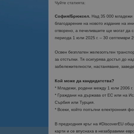
Чуйте статията:
София/Брюксел.
Над 35 000 младежи щ
благодарение на новото издание на ини
отворено, а печелившите ще могат да се
периода 1 юли 2025 г. – 30 септември 20
Освен безплатен железопътен транспор
за отстъпки. Тя осигурява достъп до на
забележителности, настаняване, заведен
Кой може да кандидатства?
* Младежи, родени между 1 юли 2006 г. 
* Граждани на държава от ЕС или на И
Сърбия или Турция.
* Всеки, който попълни електронния ф
В предходния кръг на #DiscoverEU общ
карти и се впуснаха в незабравими евр