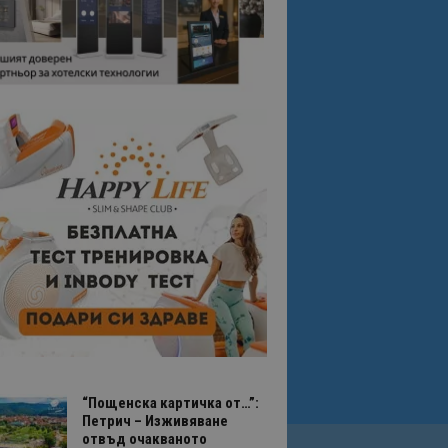
“Пощенска картичка от…”:
Петрич – Изживяване
отвъд очакваното