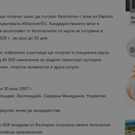
е получат шанс да пътуват безплатно с влак из Европа
циативата #DiscoverEU. Кандидатстването вече е
 възползват от безплатните си карти за пътуване в
26 г., за срок до 30 дни.
т, избраните участници ще получат и специална карта
д 40 000 намаления за градски транспорт, културни
ия, спортни активности и други услуги.
и 30 юни 2007 г.
сландия, Лихтенщайн, Северна Македония, Норвегия,
ормуляр може да кандидатства
о 558 младежи от България получиха своите безплатни
опейски приключения.