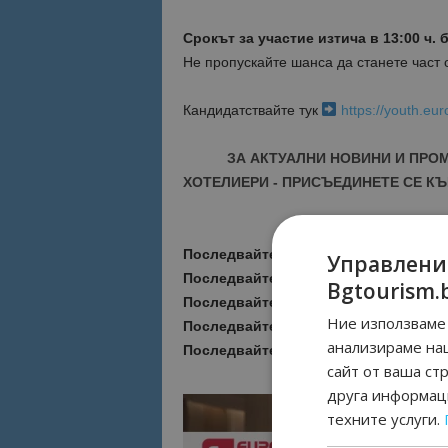
Срокът за участие изтича в 13:00 ч. 
Не пропускайте шанса да станете част 
Кандидатствайте тук
https://youth.eu
ЗА АКТУАЛНИ НОВИНИ И ПРО
ХОТЕЛИЕРИ - ПРИСЪЕДИНЕТЕ СЕ КЪ
Последвайте ни за още актуални но
Управлени
Последвайте
Bgtourism.bg във
VIBE
Bgtourism.
Последвайте
Bgtourism.bg в
INSTAG
Ние използваме 
Последвайте
Bgtourism.bg във
FAC
анализираме на
Последвайте
Bgtourism.bg в
YOUTU
сайт от ваша ст
друга информаци
техните услуги.