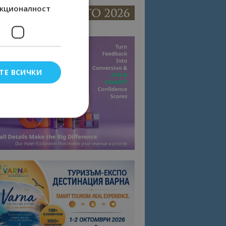
кционалност
ТЕ ВСИЧКИ
елско влизане и
тки.
омните съгласието
квитки на сайта.