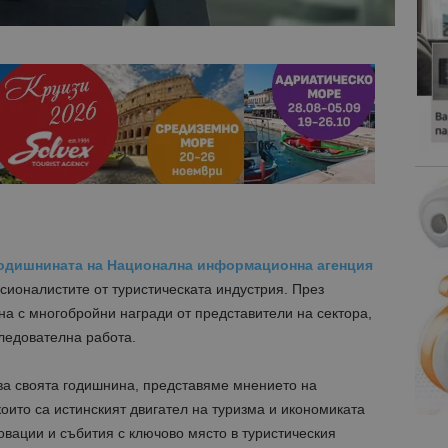
годишнината на Национална информационна агенция
ионалистите от туристическата индустрия. През
а с многобройни награди от представители на сектора,
ледователна работа.
зва своята годишнина, представяме мнението на
които са истинският двигател на туризма и икономиката
новации и събития с ключово място в туристическия