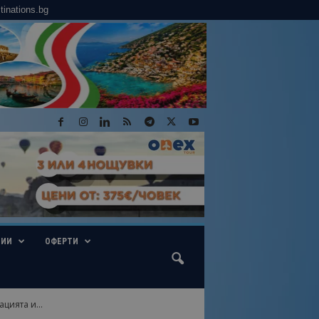
tinations.bg
ГИИ
ОФЕРТИ
цията и...