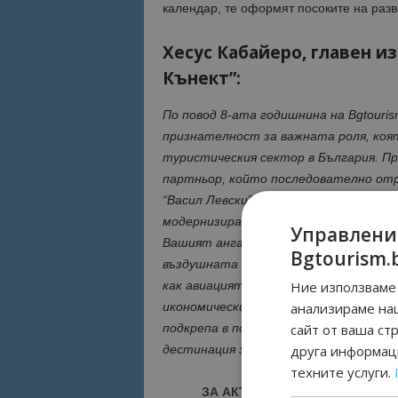
календар, те оформят посоките на разв
Хесус Кабайеро, главен и
Кънект”:
По повод 8-ата годишнина на Bgtouri
признателност за важната роля, коя
туристическия сектор в България. Пр
партньор, който последователно от
“Васил Левски” – София, като помага
модернизирането на летището като 
Управлени
Вашият ангажимент да поставяте въ
Bgtourism.
въздушната свързаност на страната 
Ние използваме 
как авиацията, туризмът и инфрастр
анализираме на
икономически растеж. Високо ценим 
сайт от ваша ст
подкрепа в популяризирането на Бълг
друга информаци
дестинация за международните пътн
техните услуги.
ЗА АКТУАЛНИ НОВИНИ И ПРО