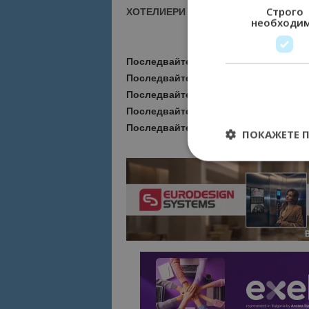
Строго
ХОТЕЛИЕРИ - ПРИСЪЕДИНЕТЕ СЕ КЪ
необходи
Последвайте ни за още актуални но
Последвайте
Bgtourism.bg във
VIBE
Последвайте
Bgtourism.bg в
INSTAG
Последвайте
Bgtourism.bg във
FAC
Последвайте
Bgtourism.bg в
YOUTU
ПОКАЖЕТЕ 
Строго необходимит
управление на акау
Име
cookie_notice_acc