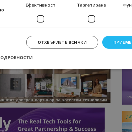
Ефективност
Таргетиране
Фун
М ВАЙБЪР КАНАЛА НА BGTOURISM.BG -
ВКЛЮЧИ СЕ
мо
ТУК
!
вини
в
Google News Showcase
R
RAM
ОТХВЪРЛЕТЕ ВСИЧКИ
ПРИЕМЕ
EBOOK
BE
ПОДРОБНОСТИ
Строго необходимо
Ефективност
Таргетиране
Функционалност
е бисквитки позволяват основната функционалност на уебсайта, като потребит
нта. Уебсайтът не може да се използва правилно без строго необходими бискви
Доставчик
/
Валиден
Описание
Домейн
до
epted
lisandraramos.com
7 дни
Тази бисквитка се използва, за да зап
bgtourism.bg
на потребителя за използването на бис