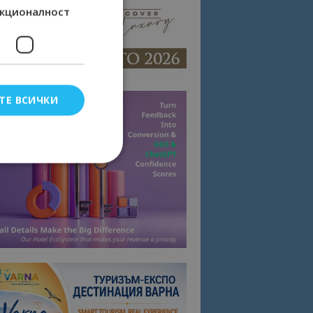
кционалност
ТЕ ВСИЧКИ
елско влизане и
тки.
омните съгласието
квитки на сайта.