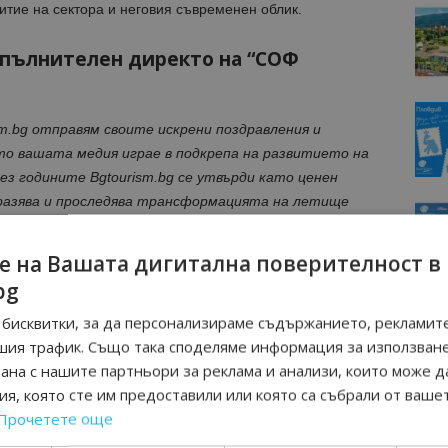
итие на сектора и неговия съвременен облик.
зпълнителен директо на “СОФ
sm.bg отправям своите искрени поздравления и
то вашата медия играе в подкрепа на развитието на
ез годините Bgtourism.bg се утвърди като ценен
разява и проследява трансформацията на летище
 да бъде представена нашата визия за
световно разпознаваем портал към България.
е на Вашата дигитална поверителност в
в фокуса значението на разширяването на
bg
допринася пряко за по-доброто разбиране на това
бисквитки, за да персонализираме съдържанието, рекламите
уктурата работят заедно в подкрепа на устойчивия
шия трафик. Също така споделяме информация за използван
вашия професионализъм и продължаващата ви
рана с нашите партньори за реклама и анализи, които може д
ария като все по-достъпна и привлекателна
я, която сте им предоставили или която са събрали от ваше
ици.
Прочетете още
МОЦИИ НА АВИОКОМПАНИИ, ТУРОПЕРАТОРИ И