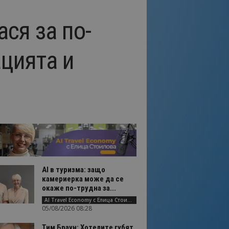
ся за по-
ацията и
AI в туризма: защо
камериерка може да се
окаже по-трудна за...
AI Travel Economy с Елица Стоилова
05/08/2026 08:28
Тим Браун: Хотелите губят