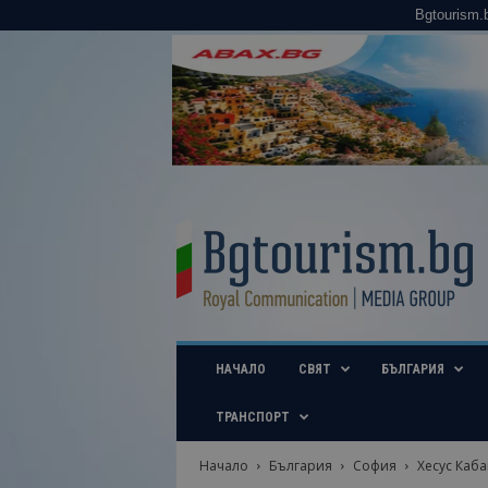
Bgtourism.
B
g
t
o
u
r
i
НАЧАЛО
СВЯТ
БЪЛГАРИЯ
s
m
.
ТРАНСПОРТ
b
g
Начало
България
София
Хесус Каба
–