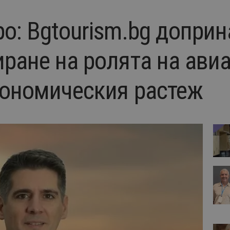
о: Bgtourism.bg доприна
иране на ролята на ави
кономическия растеж