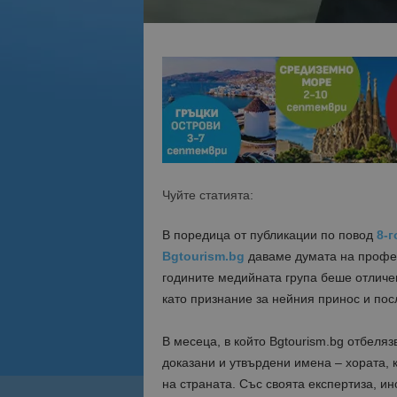
Чуйте статията:
В поредица от публикации по повод
8-
Bgtourism.bg
даваме думата на профес
годините медийната група беше отличен
като признание за нейния принос и пос
В месеца, в който Bgtourism.bg отбеля
доказани и утвърдени имена – хората, 
на страната. Със своята експертиза, и