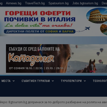
bg
Airnews.bg
TravelTech.bg
Spatourism.bg
Jobs.bgtourism.bg
Des
МЕСТА
СЪБИТИЕН ТУРИЗЪМ
ТУРОПЕРАТОРИ
ТЕХНОЛО
йеро: Bgtourism.bg допринася за по-доброто разбиране на ролята на авиа