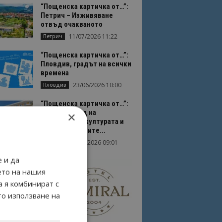
“Пощенска картичка от…”:
Петрич – Изживяване
отвъд очакваното
11/07/2026 11:22
Петрич
“Пощенска картичка от…”:
Пловдив, градът на всички
времена
23/06/2026 10:00
Пловдив
“Пощенска картичка от…”:
Перник – град на
×
традициите, културата и
вдъхновяващите...
17/06/2026 09:01
Перник
 и да
ето на нашия
а я комбинират с
то използване на