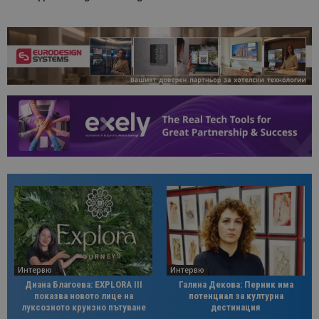
Интервю
Интервю
Диана Благоева: EXPLORA III
Галина Декова: Перник има
показва новото лице на
потенциал за културна
луксозното круизно пътуване
дестинация