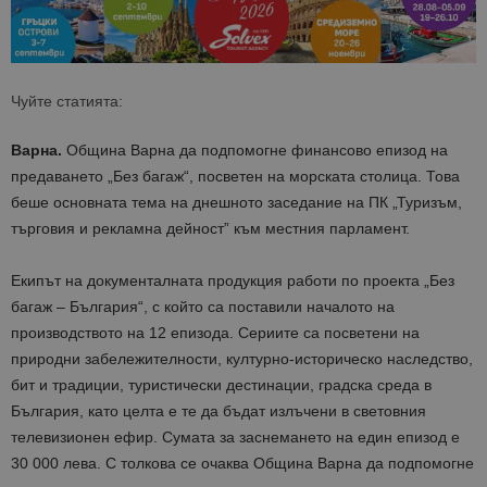
Чуйте статията:
Варна.
Община Варна да подпомогне финансово епизод на
предаването „Без багаж“, посветен на морската столица. Това
беше основната тема на днешното заседание на ПК „Туризъм,
търговия и рекламна дейност” към местния парламент.
Екипът на документалната продукция работи по проекта „Без
багаж – България“, с който са поставили началото на
производството на 12 епизода. Сериите са посветени на
природни забележителности, културно-историческо наследство,
бит и традиции, туристически дестинации, градска среда в
България, като целта е те да бъдат излъчени в световния
телевизионен ефир. Сумата за заснемането на един епизод е
30 000 лева. С толкова се очаква Община Варна да подпомогне