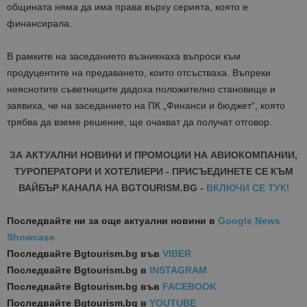
общината няма да има права върху серията, която е
финансирала.
В рамките на заседанието възникнаха въпроси към
продуцентите на предаването, които отсъстваха. Въпреки
неяснотите съветниците дадоха положително становище и
заявиха, че на заседанието на ПК „Финанси и бюджет“, която
трябва да вземе решение, ще очакват да получат отговор.
ЗА АКТУАЛНИ НОВИНИ И ПРОМОЦИИ НА АВИОКОМПАНИИ,
ТУРОПЕРАТОРИ И ХОТЕЛИЕРИ - ПРИСЪЕДИНЕТЕ СЕ КЪМ
ВАЙБЪР КАНАЛА НА BGTOURISM.BG -
ВКЛЮЧИ СЕ ТУК
!
Последвайте ни за още актуални новини
в
Google News
Showcase
Последвайте
Bgtourism.bg във
VIBER
Последвайте
Bgtourism.bg в
INSTAGRAM
Последвайте
Bgtourism.bg във
FACEBOOK
Последвайте
Bgtourism.bg в
YOUTUBE