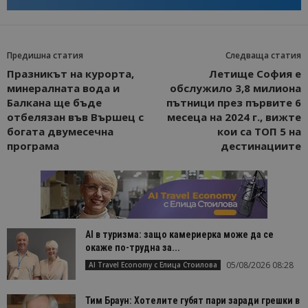
Предишна статия
Следваща статия
Празникът на курорта,
Летище София е
минералната вода и
обслужило 3,8 милиона
Балкана ще бъде
пътници през първите 6
отбелязан във Вършец с
месеца на 2024 г., вижте
богата двумесечна
кои са ТОП 5 на
програма
дестинациите
AI в туризма: защо камериерка може да се
окаже по-трудна за...
05/08/2026 08:28
AI Travel Economy с Елица Стоилова
Тим Браун: Хотелите губят пари заради грешки в