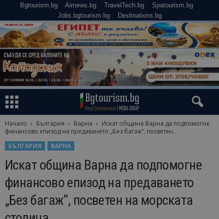
Bgtourism.bg
Airnews.bg
TravelTech.bg
Spatourism.bg
Jobs.bgtourism.bg
Destinations.bg
Начало
България
Варна
Искат община Варна да подпомогне
финансово епизод на предаването „Без багаж“, посветен...
БЪЛГАРИЯ
ВАРНА
Искат община Варна да подпомогне
финансово епизод на предаването
„Без багаж“, посветен на морската
столица