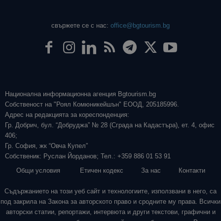
свържете се с нас:
office@bgtourism.bg
Национална информационна агенция Bgtourism.bg
Собственост на "Роял Комюникейшън" ЕООД, 205185996.
Адрес на редакцията за кореспонденция:
Гр. Добрич, бул. “Добруджа” № 28 (Сграда на Кадастъра), ет. 4, офис
406;
Гр. София, жк “Овча Купел”
Собственик: Руслан Йорданов; Тел.: +359 886 01 53 91
Общи условия
Етичен кодекс
За нас
Контакти
Съдържанието на този уеб сайт и технологиите, използвани в него, са
под закрила на Закона за авторското право и сродните му права. Всички
авторски статии, репортажи, интервюта и други текстови, графични и