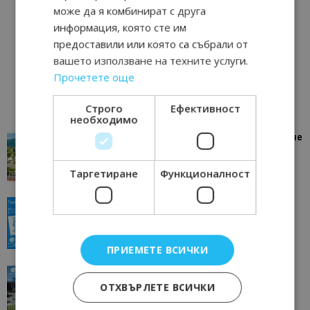
може да я комбинират с друга
информация, която сте им
предоставили или която са събрали от
вашето използване на техните услуги.
Прочетете още
Строго
Ефективност
необходимо
“Пощенска картичка от…”: Петрич – Изживяване
отвъд очакваното
11/07/2026 11:22
Петрич
Таргетиране
Функционалност
“Пощенска картичка от…”: Пловдив, градът на
всички времена
23/06/2026 10:00
Пловдив
ПРИЕМЕТЕ ВСИЧКИ
“Пощенска картичка от…”: Перник – град на
традициите, културата и вдъхновяващите...
ОТХВЪРЛЕТЕ ВСИЧКИ
17/06/2026 09:01
Перник