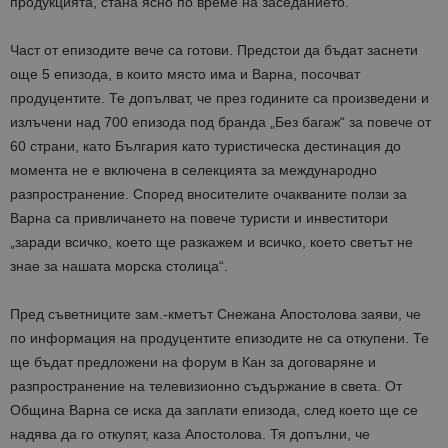
продукцията, стана ясно по време на заседанието.
Част от епизодите вече са готови. Предстои да бъдат заснети
още 5 епизода, в които място има и Варна, посочват
продуцентите. Те допълват, че през годините са произведени и
излъчени над 700 епизода под бранда „Без багаж“ за повече от
60 страни, като България като туристическа дестинация до
момента не е включена в селекцията за международно
разпространение. Според вносителите очакваните ползи за
Варна са привличането на повече туристи и инвеститори
„заради всичко, което ще разкажем и всичко, което светът не
знае за нашата морска столица“.
Пред съветниците зам.-кметът Снежана Апостолова заяви, че
по информация на продуцентите епизодите не са откупени. Те
ще бъдат предложени на форум в Кан за договаряне и
разпространение на телевизионно съдържание в света. От
Община Варна се иска да заплати епизода, след което ще се
надява да го откупят, каза Апостолова. Тя допълни, че