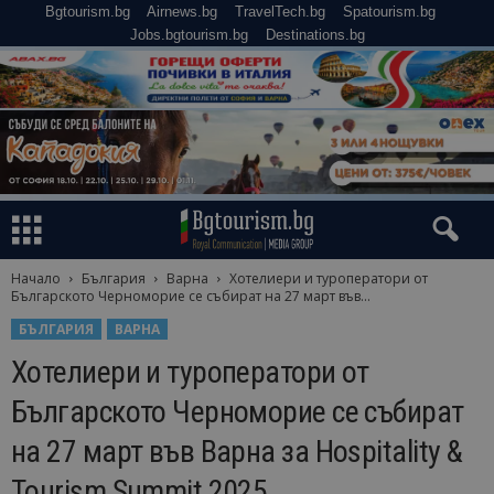
Bgtourism.bg
Airnews.bg
TravelTech.bg
Spatourism.bg
Jobs.bgtourism.bg
Destinations.bg
Начало
България
Варна
Хотелиери и туроператори от
Българското Черноморие се събират на 27 март във...
БЪЛГАРИЯ
ВАРНА
Хотелиери и туроператори от
Българското Черноморие се събират
на 27 март във Варна за Hospitality &
Tourism Summit 2025