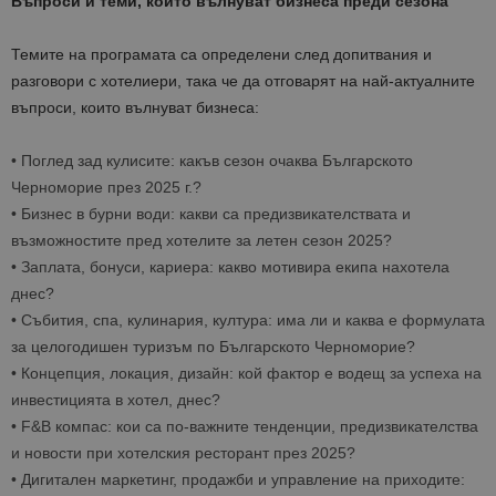
Въпроси и т
еми, които вълнуват
бизнеса преди сезона
Темите на програмата са определени след допитвания и
разговори с хотелиери, така че да отговарят на най-актуалните
въпроси, които вълнуват бизнеса:
•
Поглед
зад
кулисите
: какъв сезон очаква Българското
Черноморие през 2025 г.?
•
Бизнес в бурни води
: какви са предизвикателствата и
възможностите пред хотелите за летен сезон 2025?
•
Заплата, бонуси, кариера
: какво мотивира екипа нахотела
днес?
•
Събития
, спа, кулинария, култура:
има ли и каква е формулата
за целогодишен туризъм по Българското Черноморие?
•
Концепция
,
локация
,
дизайн
:
кой фактор е водещ за успеха на
инвестицията в хотел, днес?
•
F&B компас
: кои са по-важните тенденции, предизвикателства
и новости при хотелския ресторант през 2025?
•
Дигитален
маркетинг
,
продажби
и управление на приходите: