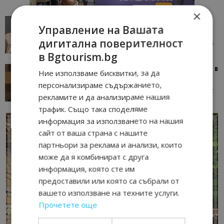
×
AI в туризма: защо камериерка може да се
Управление на Вашата
окаже по-трудна за...
дигитална поверителност
05/08/2026 08:28
AI Travel Economy с Елица Стоилова
в Bgtourism.bg
Тим Браун: Хотелите губят пари заради грешки в
Ние използваме бисквитки, за да
данните и липсващи...
персонализираме съдържанието,
13/07/2026 09:02
AI Travel Economy с Елица Стоилова
рекламите и да анализираме нашия
трафик. Също така споделяме
информация за използването на нашия
сайт от ваша страна с нашите
партньори за реклама и анализи, които
може да я комбинират с друга
информация, която сте им
предоставили или която са събрали от
вашето използване на техните услуги.
Прочетете още