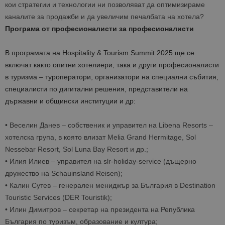
кои стратегии и технологии ни позволяват да оптимизираме
каналите за продажби и да увеличим печалбата на хотела?
Програма от професионалисти за професионалисти
В програмата на Hospitality & Tourism Summit 2025 ще се
включат както опитни хотелиери, така и други професионалисти
в туризма – туроператори, организатори на специални събития,
специалисти по дигитални решения, представители на
държавни и общински институции и др:
•
Веселин Данев
– собственик и управител на Libena Resorts –
хотелска група, в която влизат Melia Grand Hermitage, Sol
Nessebar Resort, Sol Luna Bay Resort и др.;
•
Илия Илиев
– управител на slr-holiday-service (дъщерно
дружество на Schauinsland Reisen);
•
Калин Сутев
– генерален мениджър за България в Destination
Touristic Services (DER Touristik);
•
Илин Димитров
– секретар на президента на Република
България по туризъм, образование и култура;