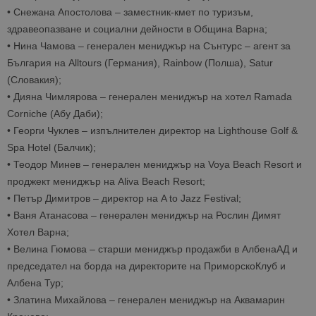
•
Снежана Апостолова
– заместник-кмет по туризъм,
здравеопазване и социални дейности в Община Варна;
•
Нина Чамова
– генерален мениджър на Сънтурс – агент за
България на Alltours (Германия), Rainbow (Полша), Satur
(Словакия);
•
Дияна Чимлярова
– генерален мениджър на хотел Ramada
Corniche (Абу Даби);
•
Георги Чуклев
– изпълнителен директор на Lighthouse Golf &
Spa Hotel (Балчик);
•
Теодор Минев
– генерален мениджър на Voya Beach Resort и
проджект мениджър на Aliva Beach Resort;
•
Петър Димитров
– директор на A to Jazz Festival;
•
Ваня Атанасова
– генерален мениджър на Рослин Димят
Хотел Варна;
•
Велина
Гюмова
– старши мениджър продажби в АлбенаАД и
председател на борда на директорите на ПриморскоКлуб и
Албена Тур;
•
Златина Михайлова
– генерален мениджър на Аквамарин