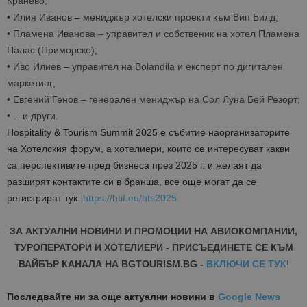
Кранево;
•
Илия Иванов
– мениджър хотелски проекти към Вип Билд;
•
Пламена Иванова
– управител и собственик на хотел Пламена
Палас (Приморско);
•
Иво Илиев
– управител на Bolandila и експерт по дигитален
маркетинг;
•
Евгений Генов
– генерален мениджър на Сол Луна Бей Резорт;
•
…и други.
Hospitality & Tourism Summit 2025 е събитие наорганизаторите
на Хотелския форум, а хотелиери, които се интересуват какви
са перспективите пред бизнеса през 2025 г. и желаят да
разширят контактите си в бранша, все още могат да се
регистрират
тук:
https://htif.eu/hts2025
ЗА АКТУАЛНИ НОВИНИ И ПРОМОЦИИ НА АВИОКОМПАНИИ,
ТУРОПЕРАТОРИ И ХОТЕЛИЕРИ - ПРИСЪЕДИНЕТЕ СЕ КЪМ
ВАЙБЪР КАНАЛА НА BGTOURISM.BG -
ВКЛЮЧИ СЕ ТУК
!
Последвайте ни за още актуални новини
в
Google News