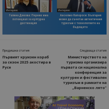
Интервю
Интервю
Галина Декова: Перник има
Анселмо Капороси: България
потенциал за културна
може да съчетае автентичния
дестинация
туризъм с технологиите на
бъдещето
Предишна статия
Следваща статия
Първият круизен кораб
Министерството на
за сезон 2025 акостира в
туризма организира
Русе
първата си национална
конференция за
културен и фестивален
туризъм в рамките на
„Варненско лято“