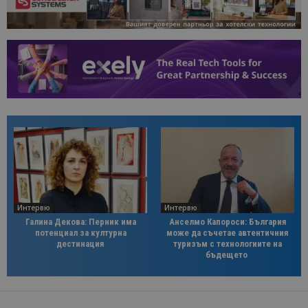
Интервю
Интервю
Галина Декова: Перник има
Анселмо Капороси: България
потенциал за културна
може да съчетае автентичния
дестинация
туризъм с технологиите на
бъдещето