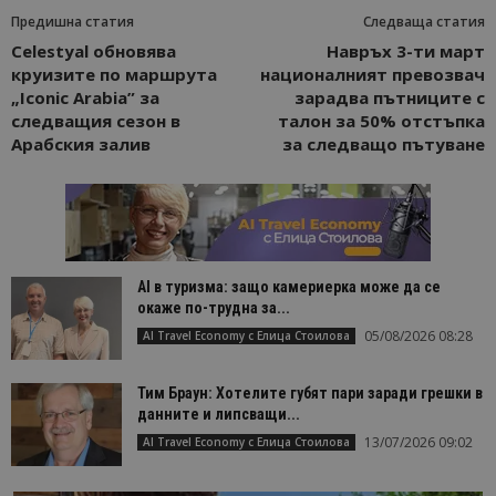
Предишна статия
Следваща статия
Celestyal обновява
Навръх 3-ти март
круизите по маршрута
националният превозвач
„Iconic Arabia” за
зарадва пътниците с
следващия сезон в
талон за 50% отстъпка
Арабския залив
за следващо пътуване
AI в туризма: защо камериерка може да се
окаже по-трудна за...
05/08/2026 08:28
AI Travel Economy с Елица Стоилова
Тим Браун: Хотелите губят пари заради грешки в
данните и липсващи...
13/07/2026 09:02
AI Travel Economy с Елица Стоилова