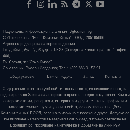
Национална информационна агенция Bgtourism.bg
Собственост на "Роял Комюникейшън" ЕООД, 205185996.
Адрес на редакцията за кореспонденция:
Гр. Добрич, бул. “Добруджа” № 28 (Сграда на Кадастъра), ет. 4, офис
406;
Гр. София, жк “Овча Купел”
Собственик: Руслан Йорданов; Тел.: +359 886 01 53 91
Общи условия
Етичен кодекс
За нас
Контакти
Съдържанието на този уеб сайт и технологиите, използвани в него, са
под закрила на Закона за авторското право и сродните му права. Всички
авторски статии, репортажи, интервюта и други текстови, графични и
видео материали, публикувани в сайта, са собственост на „Роял
Комюникейшън“ ЕООД, освен ако изрично е посочено друго. Допуска се
публикуване на текстови материали само след писмено съгласие на
Bgtourism.bg, посочване на източника и добавяне на линк към