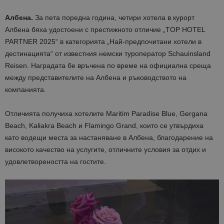
Албена.
За пета поредна година, четири хотела в курорт
Албена бяха удостоени с престижното отличие „TOP HOTEL
PARTNER 2025“ в категорията „Най-предпочитани хотели в
дестинацията“ от известния немски туроператор Schauinsland
Reisen. Наградата бе връчена по време на официална среща
между представителите на Албена и ръководството на
компанията.
Отличията получиха хотелите
Maritim Paradise Blue
,
Gergana
Beach
,
Kaliakra Beach
и
Flamingo Grand
, които се утвърдиха
като водещи места за настаняване в Албена, благодарение на
високото качество на услугите, отличните условия за отдих и
удовлетвореността на гостите.