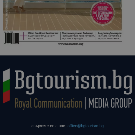
свържете се с нас:
office@bgtourism.bg