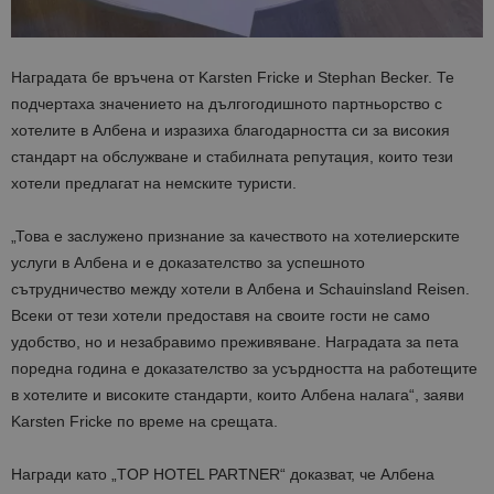
Наградата бе връчена от Karsten Fricke и Stephan Becker. Те
подчертаха значението на дългогодишното партньорство с
хотелите в Албена и изразиха благодарността си за високия
стандарт на обслужване и стабилната репутация, които тези
хотели предлагат на немските туристи.
„
Това е заслужено признание за качеството на хотелиерските
услуги в Албена и е доказателство за успешното
сътрудничество между хотели в Албена и
Schauinsland Reisen
.
Всеки
от
тези
хотели
предоставя
на
своите
гости
не
само
удобство
,
но
и
незабравимо
преживяване
.
Наградата
за
пета
поредна
година
е
доказателство
за
усърдността на работещите
в хотелите
и
високи
те
стандарти
, които Албена
налага
“, заяви
Karsten Fricke по време на срещата.
Награди като „TOP HOTEL PARTNER“ доказват, че Албена