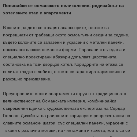
Попивайки от османското великолепие: редизайнът на
хотелските стаи и апартаменти
В зоните, където се отварят асансьорите, гостите са
посрещнати от грабващи окото осмоъгълни секции за седене,
където колоните са запазени и украсени с метални панели,
показващи сложни османски форми. Паравани с огледала и
специално проектирани абажури допълват царствената
обстановка на този дворцов хотел. Коридорите на етажа се
вплитат гладко с лобито, с което се гарантира хармонично и
разкошно преживяване.
Преустроените стаи и апартаменти струят от традиционната
величественост на Османската империя, комбинирайки
съвременни щрихи с художествената експертиза на Сердар
Гюлгюн. Дизайнът на раираните коридори е репрезентация на
славните османски шатри, със специални панели, украсени с
тъкани с различни мотиви, на чинтамани и лалета, които са се