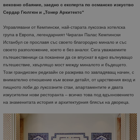
вековно обаяние, заедно с експерта по османско изкуство
Сердар Гюлгюн и „Тонер Аркитектс“
Управлявани от Кемпински, най-старата луксозна хотелска
група в Европа, легендарният Чираган Палас Кемпински
Истанбул се прославя със своето благородно минало и със
своето разположение, което е без аналог. Сега уважаемите
пътешественици са поканени да се впуснат в едно вълнуващо
пътешествие, хвърлящо мост между миналото и бъдещето.
Този грандиозен редизайн се разкрива по завладяващ начин, с
внимателно отношение към всеки детайл, от царствения вход и
пищното лоби до луксозните стаи, апартаментите и двата
изкусителни нови ресторанта – всичко това под вдъхновението
на знаменитата история и архитектурния блясък на двореца.