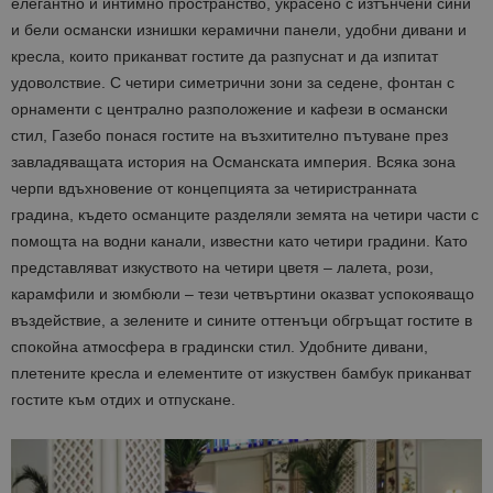
Име
Описание
елегантно и интимно пространство, украсено с изтънчени сини
Доставчик
Домейн
/
Валиден
до
Име
Описание
Домейн
до
и бели османски изнишки керамични панели, удобни дивани и
sc_is_visitor_unique
1 година
Използва се
StatCounter
Декларацията за
кресла, които приканват гостите да разпуснат и да изпитат
1 месец
за
is_visitor_unique
Ltd
1 година
Тази бискв
StatCounter
поверителност на Google
съхраняван
.bgtourism.bg
1 месец
се използва
.statcounter.com
удоволствие. С четири симетрични зони за седене, фонтан с
на броя
да се опре
посещения.
дали посет
орнаменти с централно разположение и кафези в османски
е уникален
стил, Газебо понася гостите на възхитително пътуване през
сайта чрез
присвоява
завладяващата история на Османската империя. Всяка зона
уникален
посетител 
черпи вдъхновение от концепцията за четиристранната
помага за
проследяв
градина, където османците разделяли земята на четири части с
на
помощта на водни канали, известни като четири градини. Като
посетител
на навигац
представляват изкуството на четири цветя – лалета, рози,
взаимодей
с уебсайта
карамфили и зюмбюли – тези четвъртини оказват успокояващо
статистиче
въздействие, а зелените и сините оттенъци обгръщат гостите в
цели.
спокойна атмосфера в градински стил. Удобните дивани,
is_unique
1 година
Тази бискв
StatCounter
1 месец
е зададена
Ltd
плетените кресла и елементите от изкуствен бамбук приканват
StatCounter
.statcounter.com
гостите към отдих и отпускане.
да опреде
дали сте за
първи път
завръщащ 
посетител.