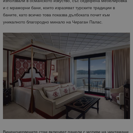
използвали в османското изкуство, със седефена мебелировка
и с мраморни бани, които изразяват турските традиции в
баните, като всичко това показва дълбоката почит към
уникалното благородно минало на Чираган Палас.
Виненочервените стаи включват панели с мотиви на чинтамани,