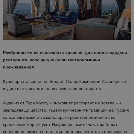
Разбулването на изисканото хранене: два новосъздадени
ресторанта, носещи уникални гастрономични
преживявания
Кулинарната сцена на Чираган Палас Кемпински Истанбул се
издига с откриването на два изискани ресторанта.
Акдениз от Есра Муслу – знаковият ресторант на хотела – е
завладяващо царство, където кулинарните традиции на Турция
са все още живи и са майсторски реинтерпретирани със
средиземноморски усет. Изкушения, които чакат да бъдат
споделени, оживяват над огън на дърва, като така пресъздават