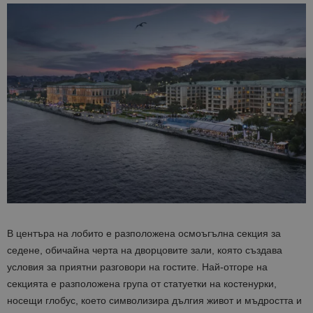
В центъра на лобито е разположена осмоъгълна секция за
седене, обичайна черта на дворцовите зали, която създава
условия за приятни разговори на гостите. Най-отгоре на
секцията е разположена група от статуетки на костенурки,
носещи глобус, което символизира дългия живот и мъдростта и