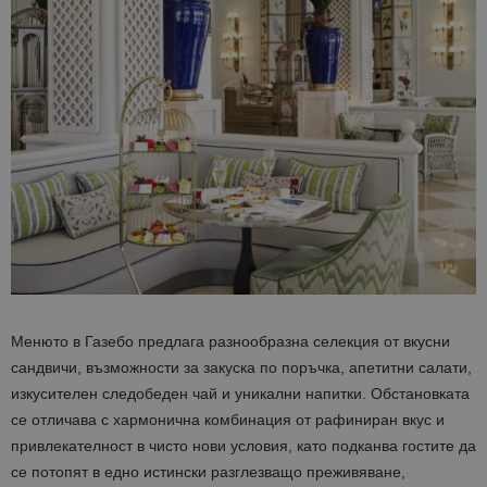
_ga_B09EBBY8PY
.bgtourism.bg
1 година
Тази бискв
1 месец
се използв
Google Anal
за запазва
състояние
сесията.
_ga_WXPDN4HSCV
.bgtourism.bg
1 година
Тази бискв
1 месец
се използв
Google Anal
за запазва
състояние
сесията.
_ga_FK650GXHRZ
.bgtourism.bg
1 година
Тази бискв
1 месец
се използв
Google Anal
за запазва
състояние
сесията.
_ga
1 година
Името на т
Google LLC
1 месец
бисквитка 
.bgtourism.bg
Менюто в Газебо предлага разнообразна селекция от вкусни
свързано с
сандвичи, възможности за закуска по поръчка, апетитни салати,
Google
Universal
изкусителен следобеден чай и уникални напитки. Обстановката
Analytics -
е значител
се отличава с хармонична комбинация от рафиниран вкус и
актуализац
по-често
привлекателност в чисто нови условия, като подканва гостите да
използвана
се потопят в едно истински разглезващо преживяване,
услуга за а