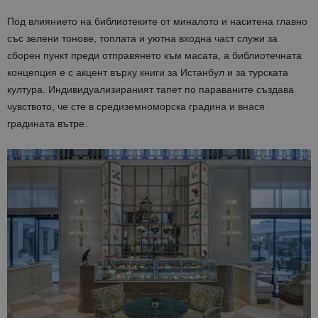
Под влиянието на библиотеките от миналото и наситена главно
със зелени тонове, топлата и уютна входна част служи за
сборен пункт преди отправянето към масата, а библиотечната
концепция е с акцент върху книги за Истанбул и за турската
култура. Индивидуализираният тапет по параваните създава
чувството, че сте в средиземноморска градина и внася
градината вътре.