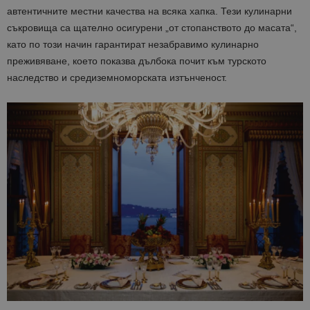
автентичните местни качества на всяка хапка. Тези кулинарни
съкровища са щателно осигурени „от стопанството до масата“,
като по този начин гарантират незабравимо кулинарно
преживяване, което показва дълбока почит към турското
наследство и средиземноморската изтънченост.