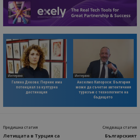
Интервю
Интервю
Галина Декова: Перник има
Анселмо Капороси: България
потенциал за културна
може да съчетае автентичния
дестинация
туризъм с технологиите на
бъдещето
Предишна статия
Следваща статия
Летищата в Турция са
Българският