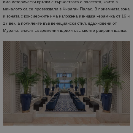
има исторически връзки с тържествата с лалетата, които в
миналото са се провеждали в Чираган Палас. В приемната зона
и зоната с консиержите има изложена изнишка керамика от 16 и
17 век, а полилеите във венециански стил, вдъхновени от
Мурано, внасят съвременни щрихи със своите раирани шапки.