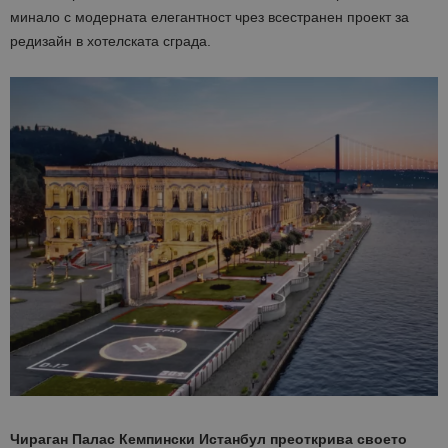
минало с модерната елегантност чрез всестранен проект за
редизайн в хотелската сграда.
Чираган Палас Кемпински Истанбул преоткрива своето