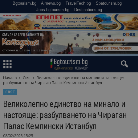
Bgtourism.bg
Airnews.bg
TravelTech.bg
Spatourism.bg
Jobs.bgtourism.bg
Destinations.bg
Начало
Свят
Великолепно единство на минало и настояще:
разбулването на Чираган Палас Кемпински Истанбул
СВЯТ
Великолепно единство на минало и
настояще: разбулването на Чираган
Палас Кемпински Истанбул
08/02/2025 15:25