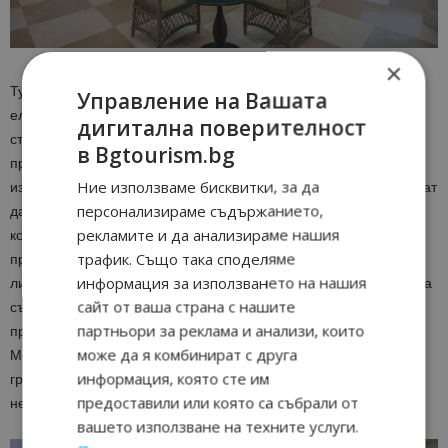
×
Тук гостите влизат в свят на кулинарни изкушения, където
Управление на Вашата
елегантно преустроените бюфетни части предлагат изтънчен
дигитална поверителност
стил. Подвижните паравани създават пищно бюфетно
в Bgtourism.bg
преживяване, превръщайки се в преходна зона, когато не се
Ние използваме бисквитки, за да
използват. Пространството е гъвкаво, като има зони, които могат
персонализираме съдържанието,
да се отварят или затварят, в зависимост от времето на деня и
рекламите и да анализираме нашия
които са разделени чрез паравани, врати и завеси, за да
трафик. Също така споделяме
приютят различно количество гости. Морскосините и белите
информация за използването на нашия
линии пресъздават средиземноморската мореплавателна тема
сайт от ваша страна с нашите
със съвременни щрихи, а отварянето на завесите придава на
партньори за реклама и анализи, които
пространството театрално и церемониално усещане.
може да я комбинират с друга
Модулният дизайн поражда чувство за пътешествие, а тучните
информация, която сте им
градини и гледките към Босфора създават условия за
предоставили или която са събрали от
незабравимо кулинарно преживяване.
вашето използване на техните услуги.