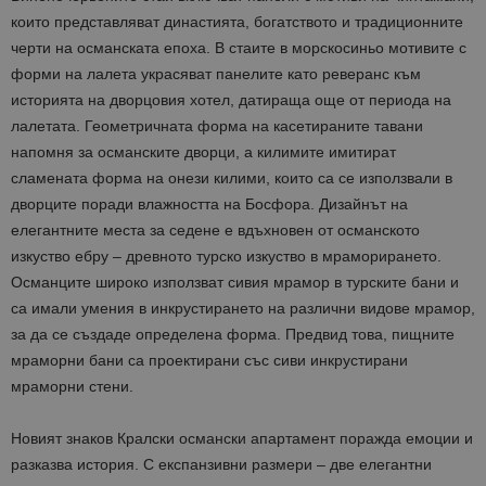
които представляват династията, богатството и традиционните
черти на османската епоха. В стаите в морскосиньо мотивите с
форми на лалета украсяват панелите като реверанс към
историята на дворцовия хотел, датираща още от периода на
лалетата. Геометричната форма на касетираните тавани
напомня за османските дворци, а килимите имитират
сламената форма на онези килими, които са се използвали в
дворците поради влажността на Босфора. Дизайнът на
елегантните места за седене е вдъхновен от османското
изкуство ебру – древното турско изкуство в мраморирането.
Османците широко използват сивия мрамор в турските бани и
са имали умения в инкрустирането на различни видове мрамор,
за да се създаде определена форма. Предвид това, пищните
мраморни бани са проектирани със сиви инкрустирани
мраморни стени.
Новият знаков Кралски османски апартамент поражда емоции и
разказва история. С експанзивни размери – две елегантни