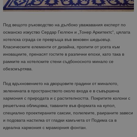
Под вещото ръководство на дълбоко уважавания експерт по
османско изкуство Сердар Гюлгюн и „Тонер Аркитектс“, цялата
хотелска сграда се превръща във вековен шедьовър.
Класическите елементи от дизайна, пропити от усета към
иновациите, пренасят гостите в различни епохи, като така в
рамките на хотелските стени съдбоносното минало се
обезсмъртява.
Под вдъхновението на дворцовите градини от миналото,
зеленината в пространството около входа е в съвършена
хармония с природата и с растителността. Покритите колони с
решетъчна облицовка, таваните във формата на купол,
специално проектираните саксии, полилеите, раираните завеси
и подовата настилка от гладки камъчета от Подима са в
идеална хармония с мраморния фонтан.