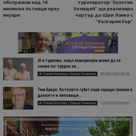
обслужили над 16
туроперaтор “Екзотик
милиона пътници през
Холидей” ще реализира
януари
чартър до Шри Ланка с
“България Еър”
AI в туризма: защо камериерка може да се
окаже по-трудна за...
05/08/2026 08:28
AI Travel Economy с Елица Стоилова
Тим Браун: Хотелите губят пари заради грешки в
данните и липсващи...
13/07/2026 09:02
AI Travel Economy с Елица Стоилова