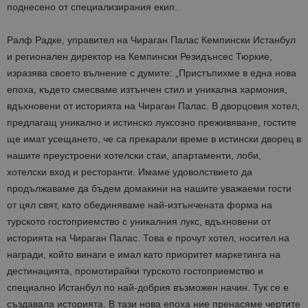
на Google.
поднесено от специализирания екип.
бисквитка 
използва з
разгранич
Ралф Радке, управител на Чираган Палас Кемпински Истанбул
на уникал
потребите
и регионален директор на Кемпински Резидънсес Тюркие,
чрез
присвоява
изразява своето вълнение с думите: „Пристъпихме в една нова
произволн
генериран
епоха, където смесваме изтънчен стил и уникална хармония,
номер кат
вдъхновени от историята на Чираган Палас. В дворцовия хотел,
идентифик
на клиента
предлагащ уникално и истинско луксозно преживяване, гостите
се включва
всяка заявк
ще имат усещането, че са прекарали време в истински дворец в
страница в
нашите преустроени хотелски стаи, апартаменти, лоби,
даден сайт
използва з
хотелски вход и ресторанти. Имаме удоволствието да
изчисляван
данни за
продължаваме да бъдем домакини на нашите уважаеми гости
посетители
сесии и
от цял свят, като обединяваме най-изтънчената форма на
кампании 
турското гостоприемство с уникалния лукс, вдъхновени от
отчетите з
анализ на
историята на Чираган Палас. Това е прочут хотел, носител на
сайтовете.
награди, който винаги е имал като приоритет маркетинга на
дестинацията, промотирайки турското гостоприемство и
специално Истанбул по най-добрия възможен начин. Тук се е
създавала историята. В тази нова епоха ние пренасяме чертите