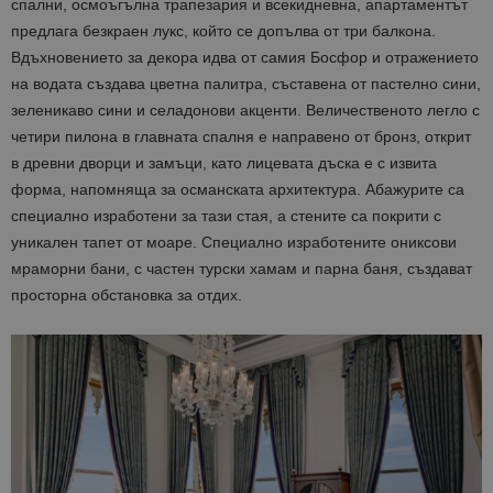
спални, осмоъгълна трапезария и всекидневна, апартаментът
предлага безкраен лукс, който се допълва от три балкона.
Вдъхновението за декора идва от самия Босфор и отражението
на водата създава цветна палитра, съставена от пастелно сини,
зеленикаво сини и селадонови акценти. Величественото легло с
четири пилона в главната спалня е направено от бронз, открит
в древни дворци и замъци, като лицевата дъска е с извита
форма, напомняща за османската архитектура. Абажурите са
специално изработени за тази стая, а стените са покрити с
уникален тапет от моаре. Специално изработените ониксови
мраморни бани, с частен турски хамам и парна баня, създават
просторна обстановка за отдих.