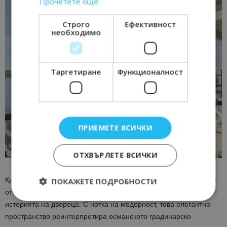
Прочетете още
Строго
Ефективност
необходимо
Таргетиране
Функционалност
ПРИЕМЕТЕ ВСИЧКИ
ОТХВЪРЛЕТЕ ВСИЧКИ
Крайморският ресторант Газебо предлага омагьосваща гледка
ПОКАЖЕТЕ ПОДРОБНОСТИ
от първия ред към Босфора, докато прави реверанс към
историята на двореца. С нотка на модерност, това елегантно
пространство реинтерпретира османското градинарско
Строго необходимо
Ефективност