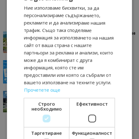
Ние използваме бисквитки, за да
персонализираме съдържанието,
рекламите и да анализираме нашия
трафик. Също така споделяме
“Пощенска картичка от…”: Петрич – Изживяване
информация за използването на нашия
отвъд очакваното
сайт от ваша страна с нашите
11/07/2026 11:22
Петрич
партньори за реклама и анализи, които
може да я комбинират с друга
“Пощенска картичка от…”: Пловдив, градът на
информация, която сте им
всички времена
предоставили или която са събрали от
23/06/2026 10:00
Пловдив
вашето използване на техните услуги.
Прочетете още
“Пощенска картичка от…”: Перник – град на
традициите, културата и вдъхновяващите...
Строго
Ефективност
17/06/2026 09:01
Перник
необходимо
Таргетиране
Функционалност