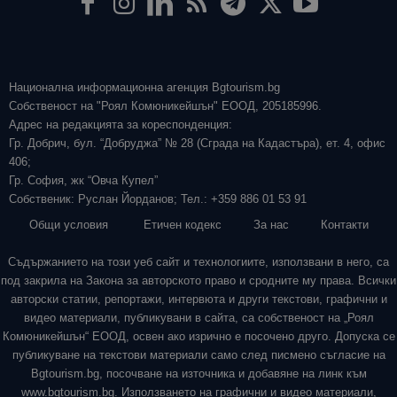
Национална информационна агенция Bgtourism.bg
Собственост на "Роял Комюникейшън" ЕООД, 205185996.
Адрес на редакцията за кореспонденция:
Гр. Добрич, бул. “Добруджа” № 28 (Сграда на Кадастъра), ет. 4, офис
406;
Гр. София, жк “Овча Купел”
Собственик: Руслан Йорданов; Тел.: +359 886 01 53 91
Общи условия
Етичен кодекс
За нас
Контакти
Съдържанието на този уеб сайт и технологиите, използвани в него, са
под закрила на Закона за авторското право и сродните му права. Всички
авторски статии, репортажи, интервюта и други текстови, графични и
видео материали, публикувани в сайта, са собственост на „Роял
Комюникейшън“ ЕООД, освен ако изрично е посочено друго. Допуска се
публикуване на текстови материали само след писмено съгласие на
Bgtourism.bg, посочване на източника и добавяне на линк към
www.bgtourism.bg. Използването на графични и видео материали,