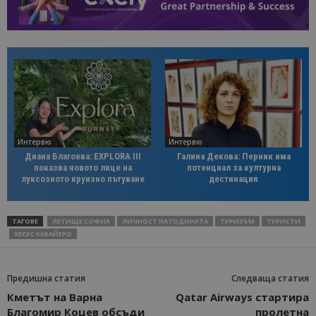
Интервю
Интервю
Диана Благоева: EXPLORA III
Галина Декова: Перник има
показва новото лице на
потенциал за културна
луксозното круизно пътуване
дестинация
ТАГОВЕ
ЛЕТИЩЕ СОФИЯ
ЛИЧНОСТ НА ГОДИНАТА
ТУРИЗЪМ
ТУРИСТИ
ХЕСУС КАБАЙЕРО
Предишна статия
Следваща статия
Кметът на Варна
Qatar Airways стартира
Благомир Коцев обсъди
пролетна