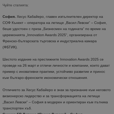
Чуйте статията:
София.
Хесус Кабайеро, главен изпълнителен директор на
СОФ Кънект – оператора на летище „Васил Левски“ – София,
беше удостоен с приза „Бизнесмен на годината“ по време на
церемонията „Innovation Awards 2025“, организирана от
Френско-българската търговска и индустриална камара
(ФБТИК).
Шестото издание на престижните Innovation Awards 2025 се
проведе на 26 март и отличи личности и компании, които дават
пример с иновативни практики, устойчиво развитие и принос
към българо-френските икономически отношения.
Отличието за Хесус Кабайеро е знак за признание към неговото
визионерско лидерство и за трансформацията на летище
„Васил Левски“ – София в модерен и ориентиран към пътника
транспортен хъб.