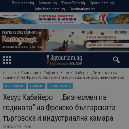
Bgtourism.bg
Airnews.bg
TravelTech.bg
Spatourism.bg
Jobs.bgtourism.bg
Destinations.bg
Начало
България
София
Хесус Кабайеро – „Бизнесмен на
годината“ на Френско-българската търговска и индустриална камара
БЪЛГАРИЯ
СОФИЯ
ТРАНСПОРТ
Хесус Кабайеро – „Бизнесмен на
годината“ на Френско-българската
търговска и индустриална камара
27/03/2025 13:20