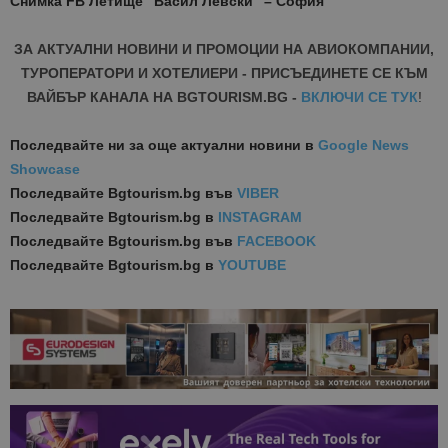
Снимка FB Летище “Васил Левски” – София
ЗА АКТУАЛНИ НОВИНИ И ПРОМОЦИИ НА АВИОКОМПАНИИ,
ТУРОПЕРАТОРИ И ХОТЕЛИЕРИ - ПРИСЪЕДИНЕТЕ СЕ КЪМ
ВАЙБЪР КАНАЛА НА BGTOURISM.BG -
ВКЛЮЧИ СЕ ТУК
!
Последвайте ни за още актуални новини
в
Google News
Showcase
Последвайте
Bgtourism.bg във
VIBER
Последвайте
Bgtourism.bg в
INSTAGRAM
Последвайте
Bgtourism.bg във
FACEBOOK
Последвайте
Bgtourism.bg в
YOUTUBE