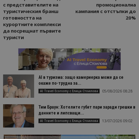
с представителите на
промоционална
туристическия бранш
кампания с отстъпки до
готовността на
20%
курортните комплекси
да посрещнат първите
туристи
AI в туризма: защо камериерка може да се
окаже по-трудна за...
05/08/2026 08:28
AI Travel Economy с Елица Стоилова
Тим Браун: Хотелите губят пари заради грешки в
данните и липсващи...
13/07/2026 09:02
AI Travel Economy с Елица Стоилова