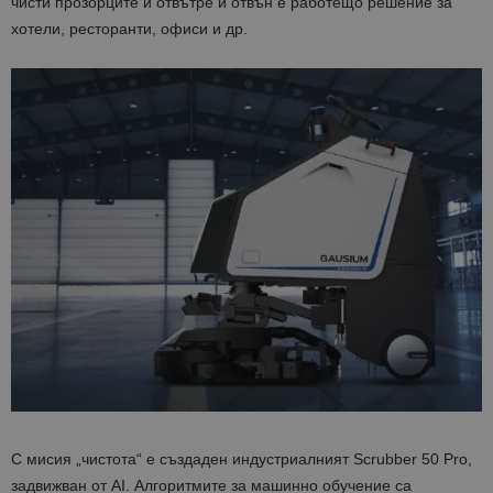
чисти прозорците и отвътре и отвън е работещо решение за
хотели, ресторанти, офиси и др.
С мисия „чистота“ е създаден индустриалният Scrubber 50 Pro,
задвижван от AI. Алгоритмите за машинно обучение са