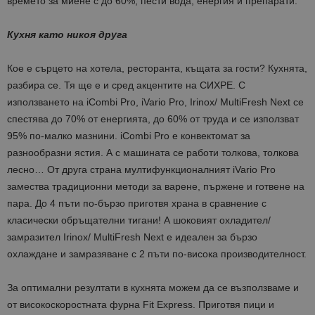
времето за миене с до 60%, пести вода, енергия и препарати.
Кухня като никоя друга
Кое е сърцето на хотела, ресторанта, къщата за гости? Кухнята,
разбира се. Тя ще е и сред акцентите на СИХРЕ. С
използването на iCombi Pro, iVario Pro, Irinox/ MultiFresh Next се
спестява до 70% от енергията, до 60% от труда и се използват
95% по-малко мазнини. iCombi Pro е конвектомат за
разнообразни ястия. А с машината се работи толкова, толкова
лесно… От друга страна мултифункционалният iVario Pro
замества традиционни методи за варене, пържене и готвене на
пара. До 4 пъти по-бързо приготвя храна в сравнение с
класически обръщателни тигани! А шоковият охладител/
замразител Irinox/ MultiFresh Next е идеален за бързо
охлаждане и замразяване с 2 пъти по-висока производителност.
За оптимални резултати в кухнята можем да се възползваме и
от високоскоростната фурна Fit Express. Приготвя пици и