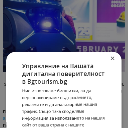
×
Управление на Вашата
дигитална поверителност
в Bgtourism.bg
ЗА АКТУАЛНИ НОВИНИ И ПРОМОЦИИ НА АВИОКОМПАНИИ,
Ние използваме бисквитки, за да
ТУРОПЕРАТОРИ И ХОТЕЛИЕРИ - ПРИСЪЕДИНЕТЕ СЕ КЪМ
персонализираме съдържанието,
ВАЙБЪР КАНАЛА НА BGTOURISM.BG -
ВКЛЮЧИ СЕ ТУК
!
рекламите и да анализираме нашия
трафик. Също така споделяме
Последвайте ни за още актуални новини
в
Google News
информация за използването на нашия
Showcase
сайт от ваша страна с нашите
Последвайте
Bgtourism.bg във
VIBER