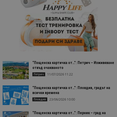
свързано с
Google
Universal
Analytics -
е значител
актуализац
по-често
използвана
услуга за а
на Google.
бисквитка 
използва з
разгранич
на уникал
потребите
чрез
присвоява
“Пощенска картичка от…”: Петрич – Изживяване
произволн
генериран
отвъд очакваното
номер кат
11/07/2026 11:22
Петрич
идентифик
на клиента
се включва
всяка заявк
“Пощенска картичка от…”: Пловдив, градът на
страница в
всички времена
даден сайт
използва з
23/06/2026 10:00
Пловдив
изчисляван
данни за
посетители
сесии и
“Пощенска картичка от…”: Перник – град на
кампании 