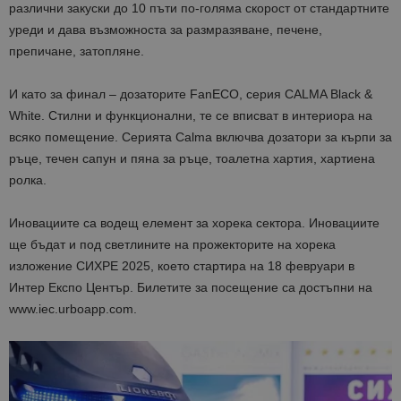
различни закуски до 10 пъти по-голяма скорост от стандартните
уреди и дава възможноста за размразяване, печене,
препичане, затопляне.
И като за финал – дозаторите FanECO, серия CALMA Black &
White. Стилни и функционални, те се вписват в интериора на
всяко помещение. Серията Calma включва дозатори за кърпи за
ръце, течен сапун и пяна за ръце, тоалетна хартия, хартиена
ролка.
Иновациите са водещ елемент за хорека сектора. Иновациите
ще бъдат и под светлините на прожекторите на хорека
изложение СИХРЕ 2025, което стартира на 18 февруари в
Интер Експо Център. Билетите за посещение са достъпни на
www.iec.urboapp.com.