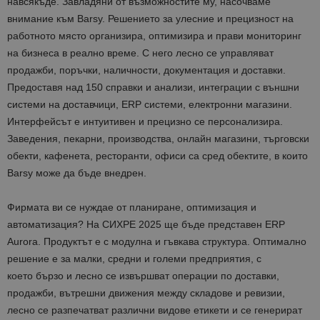
навсякъде. Завладяни от възможностите му, насочваме
внимание към Barsy. Решението за улесние и прецизност на
работното място организира, оптимизира и прави мониторинг
на бизнеса в реално време. С него лесно се управляват
продажби, поръчки, наличности, документация и доставки.
Предоставя над 150 справки и анализи, интеграции с външни
системи на доставчици, ERP системи, електронни магазини.
Интерфейсът е интуитивен и прецизно се персонализира.
Заведения, пекарни, производства, онлайн магазини, търговски
обекти, кафенета, ресторанти, офиси са сред обектите, в които
Barsy може да бъде внедрен.
Фирмата ви се нуждае от планиране, оптимизация и
автоматизация? На СИХРЕ 2025 ще бъде представен ERP
Aurora. Продуктът е с модулна и гъвкава структура. Оптимално
решение е за малки, средни и големи предприятия, с
което бързо и лесно се извършват операции по доставки,
продажби, вътрешни движения между складове и ревизии,
лесно се разпечатват различни видове етикети и се генерират