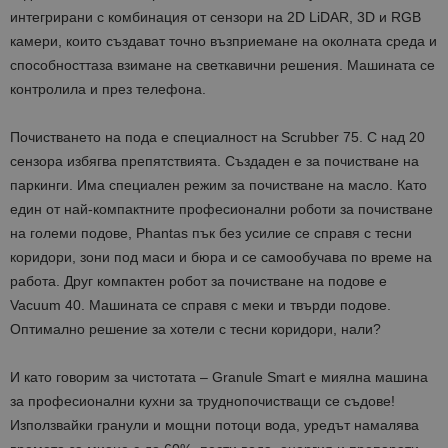
интегрирани с комбинация от сензори на 2D LiDAR, 3D и RGB
камери, които създават точно възприемане на околната среда и
способносттаза взимане на светкавични решения. Машината се
контролила и през телефона.
Почистването на пода е специалност на Scrubber 75. С над 20
сензора избягва препятствията. Създаден е за почистване на
паркинги. Има специален режим за почистване на масло. Като
един от най-компактните професионални роботи за почистване
на големи подове, Phantas пък без усилие се справя с тесни
коридори, зони под маси и бюра и се самообучава по време на
работа. Друг компактен робот за почистване на подове е
Vacuum 40. Машината се справя с меки и твърди подове.
Оптимално решение за хотели с тесни коридори, нали?
И като говорим за чистотата – Granule Smart е миялна машина
за професионални кухни за труднопочистващи се съдове!
Използвайки гранули и мощни потоци вода, уредът намалява