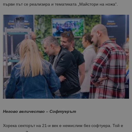
първи път се реализира и тематиката „Майстори на ножа“.
Негово величество – Софтуерът
Хорека секторът на 21-и век е немислим без софтуера. Той е