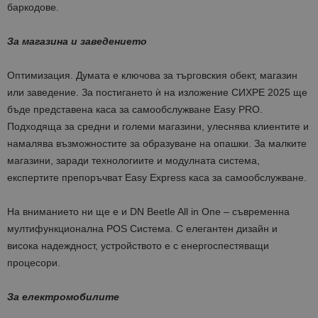
баркодове.
За магазина и заведението
Оптимизация. Думата е ключова за търговския обект, магазин
или заведение. За постигането ѝ на изложение СИХРЕ 2025 ще
бъде представена каса за самообслужване Easy PRO.
Подходяща за средни и големи магазини, улеснява клиентите и
намалява възможностите за образуване на опашки. За малките
магазини, заради технологиите и модулната система,
експертите препоръчват Easy Express каса за самообслужване.
На вниманието ни ще е и DN Beetle All in One – съвременна
мултифункционална POS Система. С елегантен дизайн и
висока надеждност, устройството е с енергоспестяващи
процесори.
За електромобилите