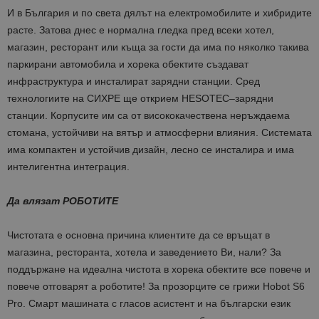
И в България и по света дялът на електромобилите и хибридите
расте. Затова днес е нормална гледка пред всеки хотел,
магазин, ресторант или къща за гости да има по няколко такива
паркирани автомобила и хорека обектите създават
инфраструктура и инсталират зарядни станции. Сред
технологиите на СИХРЕ ще открием HESOTEC–зарядни
станции. Корпусите им са от висококачествена неръждаема
стомана, устойчиви на вятър и атмосферни влияния. Системата
има компактен и устойчив дизайн, лесно се инсталира и има
интелигентна интеграция.
Да влязат РОБОТИТЕ
Чистотата е основна причина клиентите да се връщат в
магазина, ресторанта, хотела и заведението Ви, нали? За
поддържане на идеална чистота в хорека обектите все повече и
повече отговарят а роботите! За прозорците се грижи Hobot S6
Pro. Смарт машината с гласов асистент и на български език