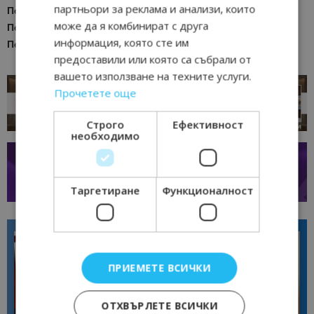
партньори за реклама и анализи, които
Последвайте
Bgtourism.bg в
INSTAGRAM
може да я комбинират с друга
Последвайте
Bgtourism.bg във
FACEBOOK
информация, която сте им
Последвайте
Bgtourism.bg в
YOUTUBE
предоставили или която са събрали от
вашето използване на техните услуги.
Прочетете още
Строго
Ефективност
необходимо
Таргетиране
Функционалност
ПРИЕМЕТЕ ВСИЧКИ
ОТХВЪРЛЕТЕ ВСИЧКИ
Интервю
Интервю