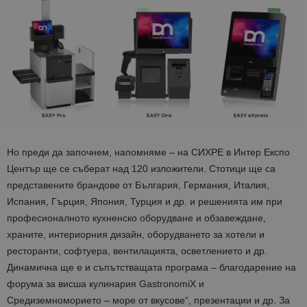
Но преди да започнем, напомняме – на СИХРЕ в Интер Експо
Център ще се съберат над 120 изложители. Стотици ще са
представените брандове от България, Германия, Италия,
Испания, Гърция, Япония, Турция и др. и решенията им при
професионалното кухненско оборудване и обзавеждане,
храните, интериорния дизайн, оборудването за хотели и
ресторанти, софтуера, вентилацията, осветлението и др.
Динамична ще е и съпътстващата програма – благодарение на
форума за висша кулинария GastronomiX и
Средиземноморието – море от вкусове“, презентации и др. За