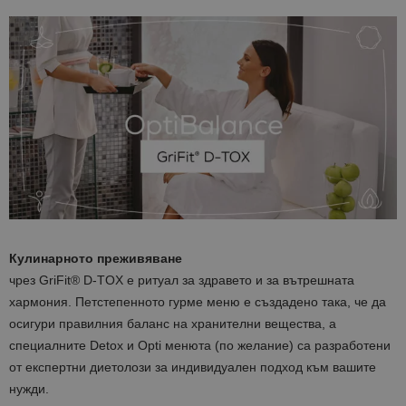
Кулинарното преживяване
чрез GriFit® D-TOX е ритуал за здравето и за вътрешната
хармония. Петстепенното гурме меню е създадено така, че да
осигури правилния баланс на хранителни вещества, а
специалните Detox и Opti менюта (по желание) са разработени
от експертни диетолози за индивидуален подход към вашите
нужди.