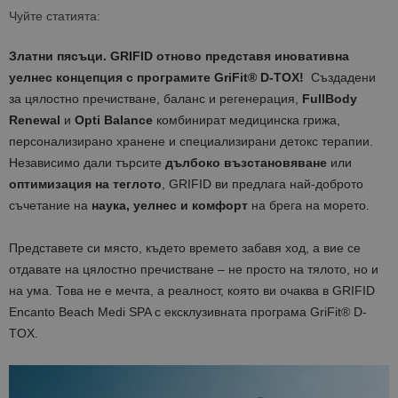
Чуйте статията:
Златни пясъци. GRIFID отново представя иновативна
уелнес концепция с програмите GriFit® D-TOX!
Създадени
за цялостно пречистване, баланс и регенерация,
FullBody
Renewal
и
Opti Balance
комбинират медицинска грижа,
персонализирано хранене и специализирани детокс терапии.
Независимо дали търсите
дълбоко възстановяване
или
оптимизация на теглото
, GRIFID ви предлага най-доброто
съчетание на
наука, уелнес и комфорт
на брега на морето.
Представете си място, където времето забавя ход, а вие се
отдавате на цялостно пречистване – не просто на тялото, но и
на ума. Това не е мечта, а реалност, която ви очаква в GRIFID
Encanto Beach Medi SPA с ексклузивната програма GriFit® D-
TOX.