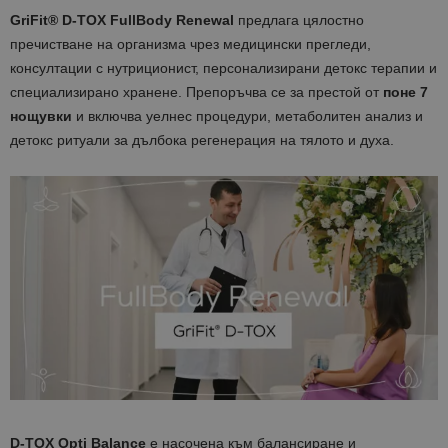
GriFit® D-TOX FullBody Renewal
предлага цялостно
пречистване на организма чрез медицински прегледи,
консултации с нутриционист, персонализирани детокс терапии и
специализирано хранене. Препоръчва се за престой от
поне 7
нощувки
и включва уелнес процедури, метаболитен анализ и
детокс ритуали за дълбока регенерация на тялото и духа.
D-TOX Opti Balance
е насочена към балансиране и