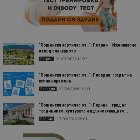
състояние
сесията.
_ga_FK650GXHRZ
.bgtourism.bg
1 година
Тази бискв
1 месец
се използв
Google Anal
за запазва
състояние
сесията.
“Пощенска картичка от…”: Петрич – Изживяване
_ga
1 година
Името на т
Google LLC
отвъд очакваното
1 месец
бисквитка 
.bgtourism.bg
свързано с
11/07/2026 11:22
Петрич
Google
Universal
Analytics -
е значител
“Пощенска картичка от…”: Пловдив, градът на
актуализац
всички времена
по-често
използвана
23/06/2026 10:00
Пловдив
услуга за а
на Google.
бисквитка 
“Пощенска картичка от…”: Перник – град на
използва з
разгранич
традициите, културата и вдъхновяващите...
на уникал
потребите
17/06/2026 09:01
Перник
чрез
присвоява
произволн
генериран