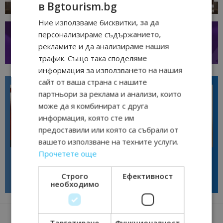
в Bgtourism.bg
Ние използваме бисквитки, за да
персонализираме съдържанието,
рекламите и да анализираме нашия
трафик. Също така споделяме
информация за използването на нашия
сайт от ваша страна с нашите
партньори за реклама и анализи, които
може да я комбинират с друга
информация, която сте им
предоставили или която са събрали от
вашето използване на техните услуги.
Интервю
Интервю
Прочетете още
Галина Декова: Перник има
Анселмо Капороси: България
потенциал за културна
може да съчетае автентичния
дестинация
туризъм с технологиите на
Строго
Ефективност
бъдещето
необходимо
Таргетиране
Функционалност