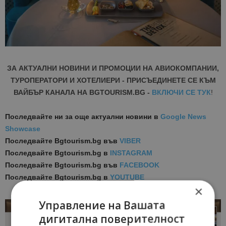
ЗА АКТУАЛНИ НОВИНИ И ПРОМОЦИИ НА АВИОКОМПАНИИ,
ТУРОПЕРАТОРИ И ХОТЕЛИЕРИ - ПРИСЪЕДИНЕТЕ СЕ КЪМ
ВАЙБЪР КАНАЛА НА BGTOURISM.BG -
ВКЛЮЧИ СЕ ТУК
!
Последвайте ни за още актуални новини
в
Google News
Showcase
Последвайте
Bgtourism.bg във
VIBER
Последвайте
Bgtourism.bg в
INSTAGRAM
Последвайте
Bgtourism.bg във
FACEBOOK
Последвайте
Bgtourism.bg в
YOUTUBE
×
Управление на Вашата
дигитална поверителност