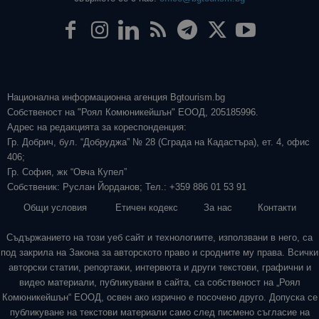
Национална информационна агенция Bgtourism.bg
Собственост на "Роял Комюникейшън" ЕООД, 205185996.
Адрес на редакцията за кореспонденция:
Гр. Добрич, бул. “Добруджа” № 28 (Сграда на Кадастъра), ет. 4, офис
406;
Гр. София, жк “Овча Купел”
Собственик: Руслан Йорданов; Тел.: +359 886 01 53 91
Общи условия
Етичен кодекс
За нас
Контакти
Съдържанието на този уеб сайт и технологиите, използвани в него, са
под закрила на Закона за авторското право и сродните му права. Всички
авторски статии, репортажи, интервюта и други текстови, графични и
видео материали, публикувани в сайта, са собственост на „Роял
Комюникейшън“ ЕООД, освен ако изрично е посочено друго. Допуска се
публикуване на текстови материали само след писмено съгласие на