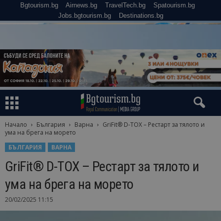
Bgtourism.bg
Airnews.bg
TravelTech.bg
Spatourism.bg
Jobs.bgtourism.bg
Destinations.bg
Начало
България
Варна
GriFit® D-TOX – Рестарт за тялото и
ума на брега на морето
БЪЛГАРИЯ
ВАРНА
GriFit® D-TOX – Рестарт за тялото и
ума на брега на морето
20/02/2025 11:15