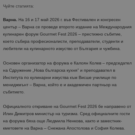
Чуйте статията:
Варна.
На 16 и 17 май 2026 г. във Фестивален и конгресен
център – Варна се проведе второто издание на Международния
кулинарен форум Gourmet Fest 2026 – престижно събитие,
което събира професионалисти, преподаватели, студенти и
любители на кулинарното изкуство от България и чужбина.
Основен организатор на форума е Калоян Колев – председател
на Сдружение „Нова българска кухня” и преподавател в
Института по кулинарни изкуства към Висше училище по
мениджмънт – Варна, който е и академичен партньор на
събитието.
Официалното откриване на Gourmet Fest 2026 бе направено от
Илин Димитров министър на туризма. Сред официалните гости
на форума бяха още Людмила Ненкова, както и заместник-
кметовете на Варна – Снежана Апостолова и София Колева.