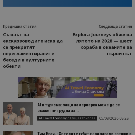
Предишна статия
Следваща статия
Съюзът на
Explora Journeys обявява
екскурзоводите иска да
лятото на 2028 — шест
се прекратят
кораба в океаните за
нерегламентираните
първи път
беседи в културните
обекти
AI в туризма: защо камериерка може да се
окаже по-трудна за...
05/08/2026 08:28
AI Travel Economy с Елица Стоилова
Тим Браун: Хотелите губят пари заради грешки в