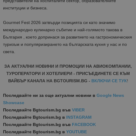
представители на хоспиталити сектор, образователните
институции и бизнеса.
Gourmet Fest 2026 затвърди позицията си като значимо
международно кулинарно събитие и най-голямото такова в
България , което допринася за развитието на гастрономическия
туризъм и популяризирането на българската кухня у нас и по
света.
ЗА АКТУАЛНИ НОВИНИ И ПРОМОЦИИ НА АВИОКОМПАНИИ,
ТУРОПЕРАТОРИ И ХОТЕЛИЕРИ - ПРИСЪЕДИНЕТЕ СЕ КЪМ
ВАЙБЪР КАНАЛА НА BGTOURISM.BG -
ВКЛЮЧИ СЕ ТУК
!
Последвайте ни за още актуални новини
в
Google News
Showcase
Последвайте
Bgtourism.bg във
VIBER
Последвайте
Bgtourism.bg в
INSTAGRAM
Последвайте
Bgtourism.bg във
FACEBOOK
Последвайте
Bgtourism.bg в
YOUTUBE