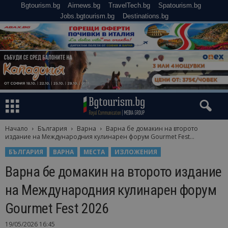
Bgtourism.bg
Airnews.bg
TravelTech.bg
Spatourism.bg
Jobs.bgtourism.bg
Destinations.bg
Начало
България
Варна
Варна бе домакин на второто
издание на Международния кулинарен форум Gourmet Fest...
БЪЛГАРИЯ
ВАРНА
МЕСТА
ИЗЛОЖЕНИЯ
Варна бе домакин на второто издание
на Международния кулинарен форум
Gourmet Fest 2026
19/05/2026 16:45