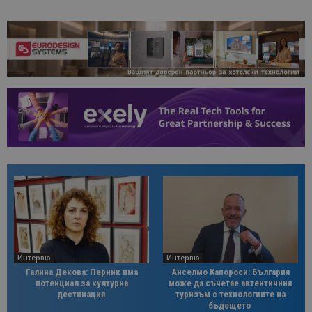
Интервю
Интервю
Галина Декова: Перник има
Анселмо Капороси: България
потенциал за културна
може да съчетае автентичния
дестинация
туризъм с технологиите на
бъдещето