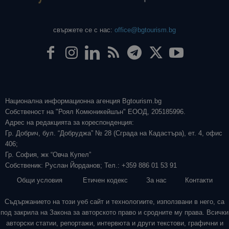
свържете се с нас:
office@bgtourism.bg
Национална информационна агенция Bgtourism.bg
Собственост на "Роял Комюникейшън" ЕООД, 205185996.
Адрес на редакцията за кореспонденция:
Гр. Добрич, бул. “Добруджа” № 28 (Сграда на Кадастъра), ет. 4, офис
406;
Гр. София, жк “Овча Купел”
Собственик: Руслан Йорданов; Тел.: +359 886 01 53 91
Общи условия
Етичен кодекс
За нас
Контакти
Съдържанието на този уеб сайт и технологиите, използвани в него, са
под закрила на Закона за авторското право и сродните му права. Всички
авторски статии, репортажи, интервюта и други текстови, графични и