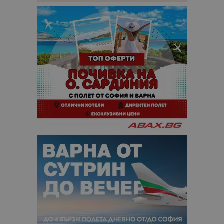
кампании 
отчетите з
анализ на
сайтовете.