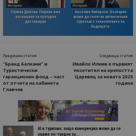
Интервю
Интервю
Галина Декова: Перник има
Анселмо Капороси: България
потенциал за културна
може да съчетае автентичния
дестинация
туризъм с технологиите на
бъдещето
Предишна статия
Следваща статия
“Бранд Балкани” и
Ивайло Илиев е първият
Туристически
посетител на крепостта
гаранционен фонд – част
Царевец за новата 2025
от отчета на кабинета
година
Главчев
AI в туризма: защо камериерка може да се
окаже по-трудна за...