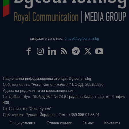
свържете се с нас:
office@bgtourism.bg
Национална информационна агенция Bgtourism.bg
Собственост на "Роял Комюникейшън" ЕООД, 205185996.
Адрес на редакцията за кореспонденция:
Гр. Добрич, бул. “Добруджа” № 28 (Сграда на Кадастъра), ет. 4, офис
406;
Гр. София, жк “Овча Купел”
Собственик: Руслан Йорданов; Тел.: +359 886 01 53 91
Общи условия
Етичен кодекс
За нас
Контакти