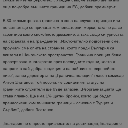
служителите на
„
Фронтекс
“
. Убеден съм, че заедно ще пазим
още по-добре външните граници на ЕС, добави премиеръ
т.
В 30-километровата граничната зона на случаен принцип или
по сигнал ще се прилагат компенсаторни мерки, така че да се
гарантира както спокойното движение, а така също
сигурността
на страната и
на гражданите. „Изключително подготвени сме,
проучили сме опит
а
на страните, които преди България са
влизали в Шенгенското пространство. Гранична полиция беше
проверявана многократно през последните години, което я
направи в най-добра кондиция и на най-високо европейско
ниво“, заяви директорът на „Гранична полиция“ главен к
омисар
Антон Златанов. Той посочи
, че социалният статус на
граничните служители ще бъде запазен. „Реорганизацията ще
става плавно. Ще има 1% щатни бройки, които ще бъдат
пренасочени към външните граници – основно с Турция и
Сърбия“
, добави Златанов.
„България не е просто привлекателна дестинация, България е