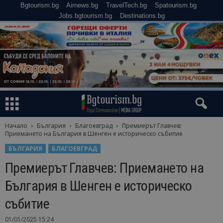
Bgtourism.bg
Airnews.bg
TravelTech.bg
Spatourism.bg
Jobs.bgtourism.bg
Destinations.bg
Начало
България
Благоевград
Премиерът Главчев:
Приемането на България в Шенген е историческо събитие
БЪЛГАРИЯ
БЛАГОЕВГРАД
Премиерът Главчев: Приемането на
България в Шенген е историческо
събитие
01/01/2025 15:24