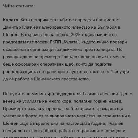
Чуйте статията:
Кулата.
Като историческо събитие определи премиерът
Димитър Главчев пълноправното членство на България в
Шенген. В първия ден на новата 2025 година министър-
председателят посети ГКПП „Кулата“, където лично провери
създадената организация за движение през границата. По
разпореждане на премиера Главчев преди повече от месец
беше сформиран оперативен щаб, който да подготви
реорганизацията по граничните пунктове, така че от 1 януари
да се рабо
ти в Шенгенското пространство.
По думите на министър-председателя Главчев днешният ден е
венец на усилията на много хора, полагани години наред.
Премиерът изрази увереност, че българските граждани ще
усетят комфорта от пълноправното членство на страната ни в
Шенген още в първите дни на настоящата година. Главчев
специално открои добрата работа на граничните полицаи и