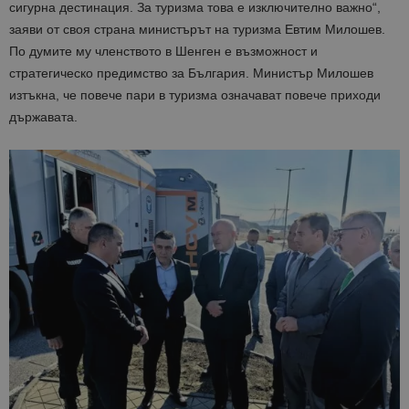
сигурна дестинация. За туризма това е изключително важно“,
заяви от своя страна министърът на туризма Евтим Милошев.
По думите му членството в Шенген е възможност и
стратегическо предимство за България. Министър Милошев
изтъкна, че повече пари в туризма означ
ават повече приходи
държавата.