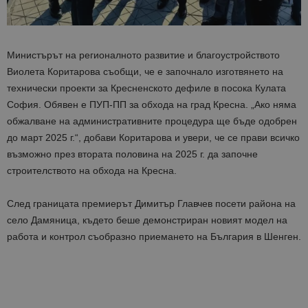
Министърът на регионалното развитие и благоустройството
Виолета Коритарова съобщи, че е започнало изготвянето на
технически проекти за Кресненското дефиле в посока Кулата
София. Обявен е ПУП-ПП за обхода на град Кресна. „Ако няма
обжалване на административните процедура ще бъде одобрен
до март 2025 г.“, добави Коритарова и увери, че се прави всичко
възможно през втората половина на 2025 г. да започне
строи
телството на обхода на Кресна.
След границата премиерът Димитър Главчев посети района на
село Дамяница, където беше демонстриран новият модел на
работа и контрол съобразно приемането на България в Шенген.