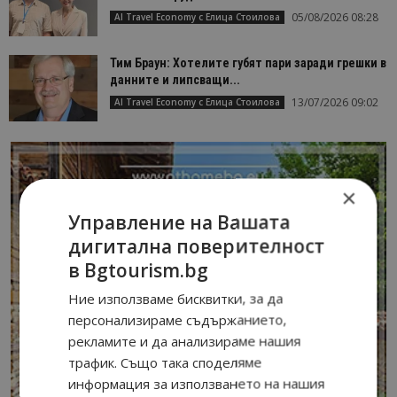
05/08/2026 08:28
AI Travel Economy с Елица Стоилова
Тим Браун: Хотелите губят пари заради грешки в
данните и липсващи...
13/07/2026 09:02
AI Travel Economy с Елица Стоилова
×
Управление на Вашата
дигитална поверителност
в Bgtourism.bg
Ние използваме бисквитки, за да
персонализираме съдържанието,
рекламите и да анализираме нашия
трафик. Също така споделяме
информация за използването на нашия