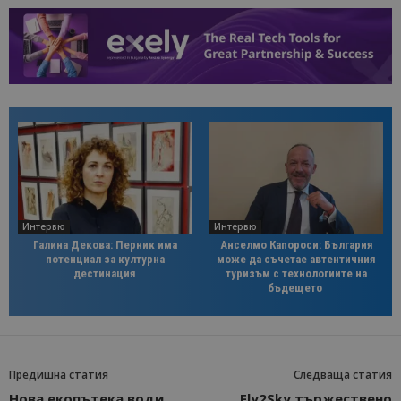
Интервю
Интервю
Галина Декова: Перник има
Анселмо Капороси: България
потенциал за културна
може да съчетае автентичния
дестинация
туризъм с технологиите на
бъдещето
Предишна статия
Следваща статия
Нова екопътека води
Fly2Sky тържествено