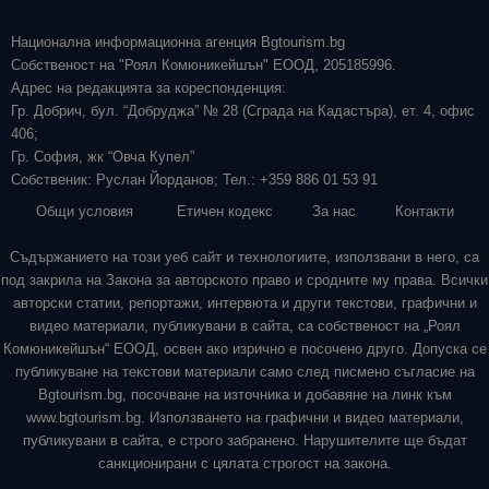
Национална информационна агенция Bgtourism.bg
Собственост на "Роял Комюникейшън" ЕООД, 205185996.
Адрес на редакцията за кореспонденция:
Гр. Добрич, бул. “Добруджа” № 28 (Сграда на Кадастъра), ет. 4, офис
406;
Гр. София, жк “Овча Купел”
Собственик: Руслан Йорданов; Тел.: +359 886 01 53 91
Общи условия
Етичен кодекс
За нас
Контакти
Съдържанието на този уеб сайт и технологиите, използвани в него, са
под закрила на Закона за авторското право и сродните му права. Всички
авторски статии, репортажи, интервюта и други текстови, графични и
видео материали, публикувани в сайта, са собственост на „Роял
Комюникейшън“ ЕООД, освен ако изрично е посочено друго. Допуска се
публикуване на текстови материали само след писмено съгласие на
Bgtourism.bg, посочване на източника и добавяне на линк към
www.bgtourism.bg. Използването на графични и видео материали,
публикувани в сайта, е строго забранено. Нарушителите ще бъдат
санкционирани с цялата строгост на закона.