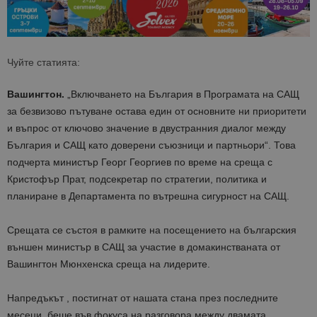
Чуйте статията:
Вашингтон.
„Включването на България в Програмата на САЩ
за безвизово пътуване остава един от основните ни приоритети
и въпрос от ключово значение в двустранния диалог между
България и САЩ като доверени съюзници и партньори“. Това
подчерта министър Георг Георгиев по време на среща с
Кристофър Прат, подсекретар по стратегии, политика и
планиране в Департамента по вътрешна сигурност на САЩ.
Срещата се състоя в рамките на посещението на българския
външен министър в САЩ за участие в домакинстваната от
Вашингтон Мюнхенска среща на лидерите.
Напредъкът , постигнат от нашата стана през последните
месеци, беше във фокуса на разговора между двамата.