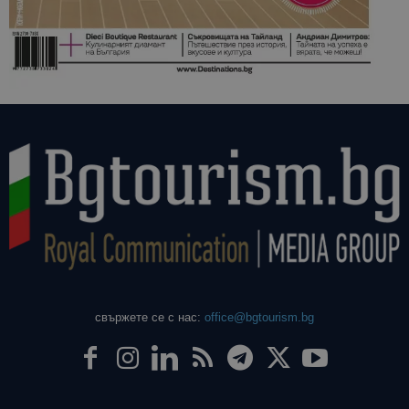
свържете се с нас:
office@bgtourism.bg