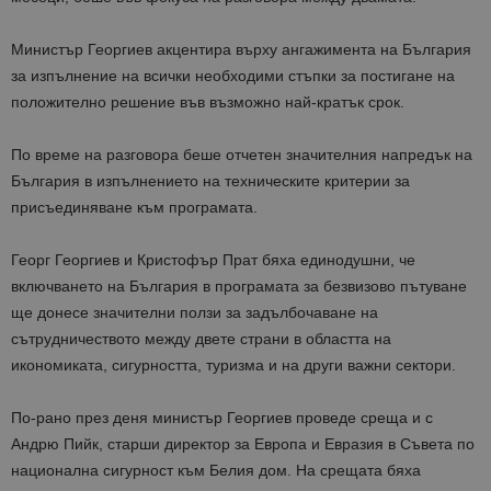
Министър Георгиев акцентира върху ангажимента на България
за изпълнение на всички необходими стъпки за постигане на
положително решение във възможно най-кратък срок.
По време на разговора беше отчетен значителния напредък на
България в изпълнението на техническите критерии за
присъединяване към програмата.
Георг Георгиев и Кристофър Прат бяха единодушни, че
включването на България в програмата за безвизово пътуване
ще донесе значителни ползи за задълбочаване на
сътрудничеството между двете страни в областта на
икономиката, сигурността, туризма и на други важни сектори.
По-рано през деня министър Георгиев проведе среща и с
Андрю Пийк, старши директор за Европа и Евразия в Съвета по
национална сигурност към Белия дом. На срещата бяха