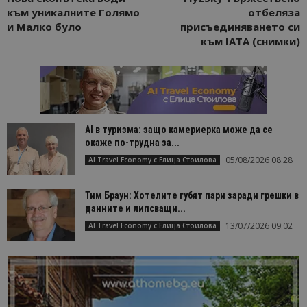
към уникалните Голямо
отбеляза
и Малко було
присъединяването си
към IATA (снимки)
AI в туризма: защо камериерка може да се
окаже по-трудна за...
05/08/2026 08:28
AI Travel Economy с Елица Стоилова
Тим Браун: Хотелите губят пари заради грешки в
данните и липсващи...
13/07/2026 09:02
AI Travel Economy с Елица Стоилова