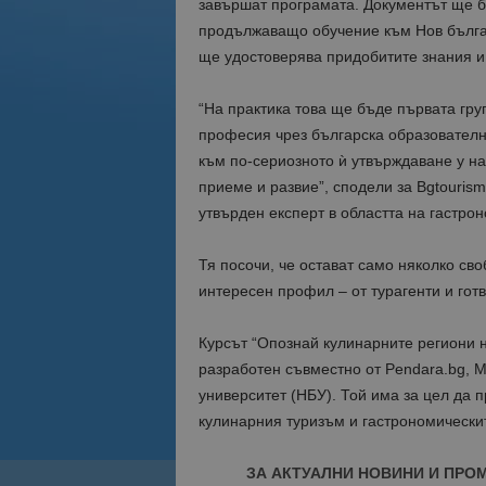
завършат програмата. Документът ще 
продължаващо обучение към Нов бълга
ще удостоверява придобитите знания и
“На практика това ще бъде първата гру
професия чрез българска образователна
към по-сериозното ѝ утвърждаване у нас
приеме и развие”, сподели за Bgtouris
утвърден експерт в областта на гастро
Тя посочи, че остават само няколко сво
интересен профил – от турагенти и го
Курсът “Опознай кулинарните региони н
разработен съвместно от Pendara.bg, 
университет (НБУ). Той има за цел да 
кулинарния туризъм и гастрономически
ЗА АКТУАЛНИ НОВИНИ И ПРО