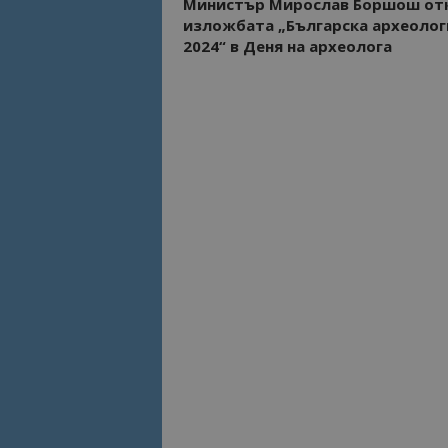
Министър Мирослав Боршош от
изложбата „Българска археолог
2024“ в Деня на археолога
Име
Име
sc_is_visitor_uniq
is_visitor_unique
is_unique
_ga_B09EBBY8PY
_ga_WXPDN4HSCV
_ga_FK650GXHRZ
_ga