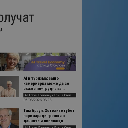
олучат
”
AI в туризма: защо
камериерка може да се
окаже по-трудна за...
AI Travel Economy с Елица Стоилова
05/08/2026 08:28
Тим Браун: Хотелите губят
пари заради грешки в
данните и липсващи...
AI Travel Economy с Елица Стоилова