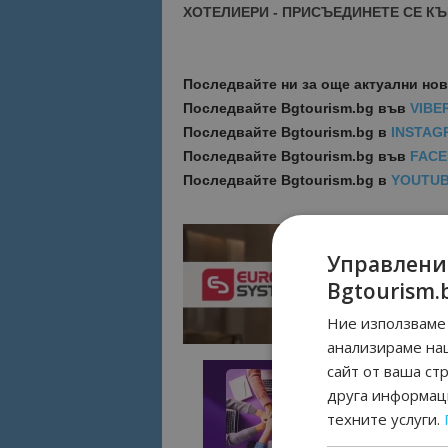
ХОТЕЛИЕРИ - ПРИСЪЕДИНЕТЕ СЕ КЪ
Последвайте ни за още актуални но
Последвайте
Bgtourism.bg във
VIBE
Последвайте
Bgtourism.bg в
INSTAG
Последвайте
Bgtourism.bg във
FAC
Последвайте
Bgtourism.bg в
YOUTU
Управлени
Bgtourism.
Ние използваме 
анализираме на
сайт от ваша ст
друга информаци
техните услуги.