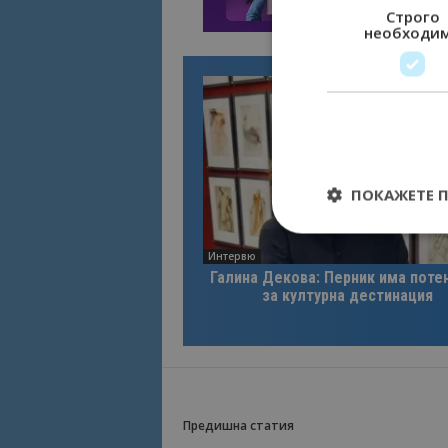
Строго
необходи
ПОКАЖЕТЕ 
Интервю
Галина Декова: Перник има поте
за културна дестинация
Строго необходимит
управление на акау
Име
cookie_notice_acc
Предишна статия