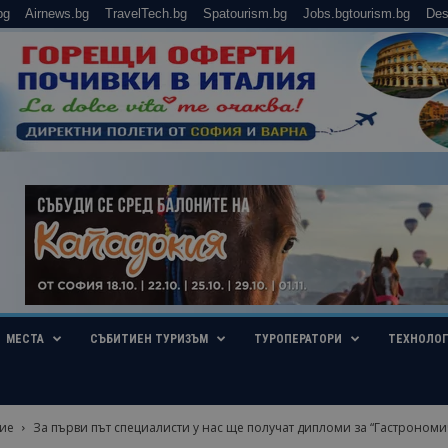
bg
Airnews.bg
TravelTech.bg
Spatourism.bg
Jobs.bgtourism.bg
Des
МЕСТА
СЪБИТИЕН ТУРИЗЪМ
ТУРОПЕРАТОРИ
ТЕХНОЛО
ие
За първи път специалисти у нас ще получат дипломи за “Гастрономи