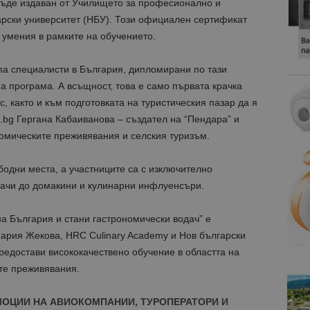
бъде издаван от Училището за професионално и
рски университет (НБУ). Този официален сертификат
 умения в рамките на обучението.
па специалисти в България, дипломирани по тази
 програма. А всъщност, това е само първата крачка
, както и към подготовката на туристическия пазар да я
m.bg Гергана Кабаиванова – създател на “Пендара” и
номическите преживявания и селския туризъм.
бодни места, а участниците са с изключително
твачи до домакини и кулинарни инфлуенсъри.
а България и стани гастрономически водач” е
Мария Жекова, HRC Culinary Academy и Нов български
предостави висококачествено обучение в областта на
те преживявания.
МОЦИИ НА АВИОКОМПАНИИ, ТУРОПЕРАТОРИ И