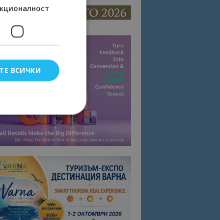
кционалност
ТЕ ВСИЧКИ
елско влизане и
тки.
омните съгласието
квитки на сайта.