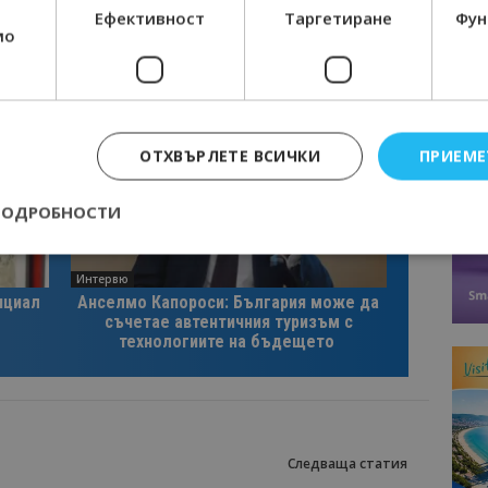
Ефективност
Таргетиране
Фун
мо
ОТХВЪРЛЕТЕ ВСИЧКИ
ПРИЕМЕ
ПОДРОБНОСТИ
Интервю
Строго необходимо
Ефективност
Таргетиране
Функционалност
нциал
Анселмо Капороси: България може да
съчетае автентичния туризъм с
е бисквитки позволяват основната функционалност на уебсайта, като потребит
технологиите на бъдещето
нта. Уебсайтът не може да се използва правилно без строго необходими бискви
Доставчик
/
Валиден
Описание
Домейн
до
epted
lisandraramos.com
7 дни
Тази бисквитка се използва, за да зап
bgtourism.bg
на потребителя за използването на бис
Следваща статия