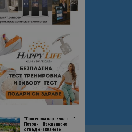
“Пощенска картичка от…”:
Петрич – Изживяване
отвъд очакваното