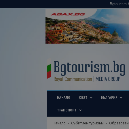
Bgtourism.
B
g
t
o
u
r
i
НАЧАЛО
СВЯТ
БЪЛГАРИЯ
s
m
.
ТРАНСПОРТ
b
g
Начало
Събитиен туризъм
Образован
–