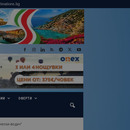
tinations.bg
ГИИ
ОФЕРТИ
чески водач”