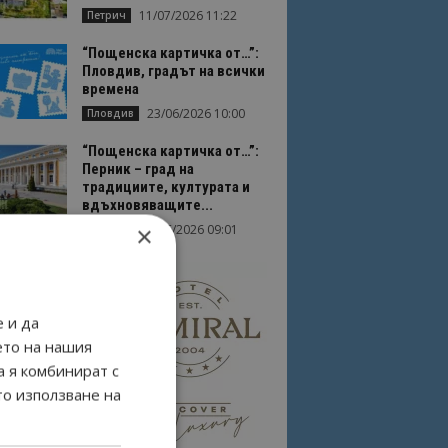
11/07/2026 11:22
Петрич
“Пощенска картичка от…”:
Пловдив, градът на всички
времена
23/06/2026 10:00
Пловдив
“Пощенска картичка от…”:
Перник – град на
традициите, културата и
вдъхновяващите...
×
17/06/2026 09:01
Перник
 и да
ето на нашия
а я комбинират с
то използване на