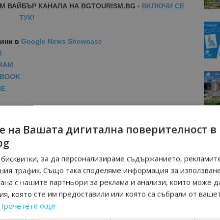
М ВАЙБЪР КАНАЛА НА BGTOURISM.BG -
ВКЛЮЧИ СЕ
ТУК
!
вини
в
Google News Showcase
R
RAM
EBOOK
BE
е на Вашата дигитална поверителност в
bg
бисквитки, за да персонализираме съдържанието, рекламите
шия трафик. Също така споделяме информация за използван
рана с нашите партньори за реклама и анализи, които може д
я, която сте им предоставили или която са събрали от ваше
Прочетете още