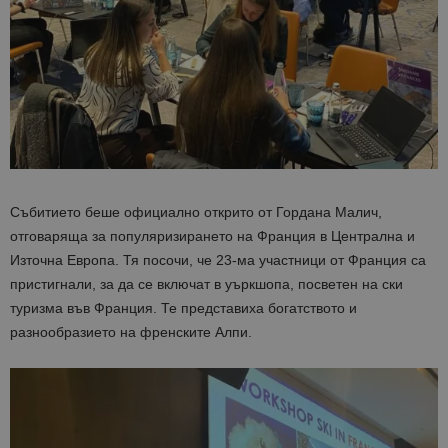
Събитието беше официално открито от Гордана Малич,
отговаряща за популяризирането на Франция в Централна и
Източна Европа. Тя посочи, че 23-ма участници от Франция са
пристигнали, за да се включат в уъркшопа, посветен на ски
туризма във Франция. Те представиха богатството и
разнообразието на френските Алпи.