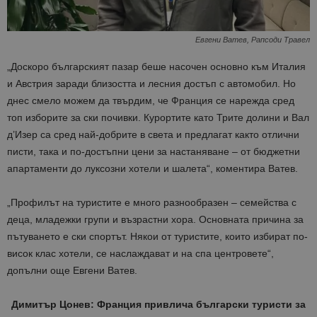
Евгени Ватев, Рапсоди Травел
„Доскоро българският пазар беше насочен основно към Италия
и Австрия заради близостта и лесния достъп с автомобил. Но
днес смело можем да твърдим, че Франция се нарежда сред
топ изборите за ски почивки. Курортите като Трите долини и Вал
д’Изер са сред най-добрите в света и предлагат както отлични
писти, така и по-достъпни цени за настаняване – от бюджетни
апартаменти до луксозни хотели и шалета“, коментира Ватев.
„Профилът на туристите е много разнообразен – семейства с
деца, младежки групи и възрастни хора. Основната причина за
пътуването е ски спортът. Някои от туристите, които избират по-
висок клас хотели, се наслаждават и на спа центровете“,
допълни още Евгени Ватев.
Димитър Цонев: Франция привлича български туристи за