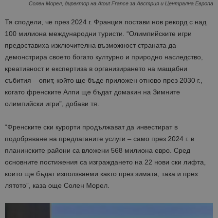
Солен Морел, директор на Atout France за Австрия и Централна Европа
Тя сподели, че през 2024 г. Франция постави нов рекорд с над
100 милиона международни туристи. “Олимпийските игри
предоставиха изключителна възможност страната да
демонстрира своето богато културно и природно наследство,
креативност и експертиза в организирането на мащабни
събития – опит, който ще бъде приложен отново през 2030 г.,
когато френските Алпи ще бъдат домакин на Зимните
олимпийски игри”, добави тя.
“Френските ски курорти продължават да инвестират в
подобряване на предлаганите услуги – само през 2024 г. в
планинските райони са вложени 568 милиона евро. Сред
основните постижения са изграждането на 22 нови ски лифта,
които ще бъдат използваеми както през зимата, така и през
лятото”, каза още Солен Морел.