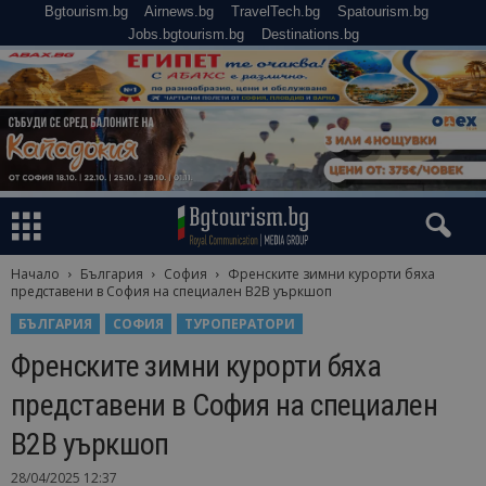
Bgtourism.bg
Airnews.bg
TravelTech.bg
Spatourism.bg
Jobs.bgtourism.bg
Destinations.bg
Начало
България
София
Френските зимни курорти бяха
представени в София на специален B2B уъркшоп
БЪЛГАРИЯ
СОФИЯ
ТУРОПЕРАТОРИ
Френските зимни курорти бяха
представени в София на специален
B2B уъркшоп
28/04/2025 12:37