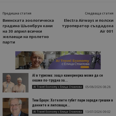
Предишна статия
Следваща статия
Виенската зоологическа
Electra Airways и полски
Доставчик
/
Валиден
Име
Описание
Доставчик
Домейн
/
Валиден
до
градина Шьонбрун кани
туроператор създадоха
Име
Описание
Домейн
до
на 30 април всички
Air 001
sc_is_visitor_unique
1 година
Използва се
StatCounter
Декларацията за
1 месец
за
is_visitor_unique
Ltd
1 година
Тази бискв
желаещи на пролетно
StatCounter
поверителност на Google
съхраняван
.bgtourism.bg
1 месец
се използва
.statcounter.com
парти
на броя
да се опре
посещения.
дали посет
е уникален
сайта чрез
присвоява
уникален
посетител 
помага за
проследяв
AI в туризма: защо камериерка може да се
на
посетител
окаже по-трудна за...
на навигац
взаимодей
05/08/2026 08:28
AI Travel Economy с Елица Стоилова
с уебсайта
статистиче
цели.
Тим Браун: Хотелите губят пари заради грешки в
is_unique
1 година
Тази бискв
данните и липсващи...
StatCounter
1 месец
е зададена
Ltd
13/07/2026 09:02
AI Travel Economy с Елица Стоилова
StatCounter
.statcounter.com
да опреде