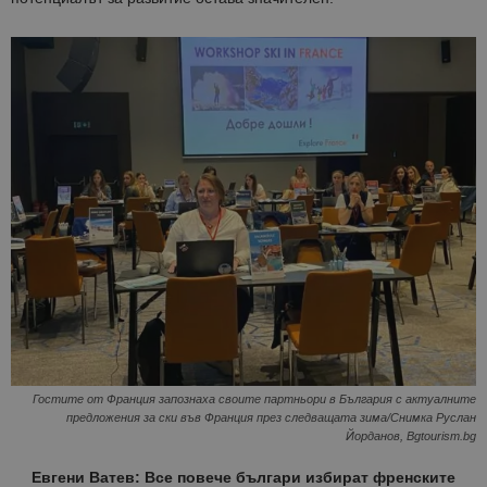
Гостите от Франция запознаха своите партньори в България с актуалните
предложения за ски във Франция през следващата зима/Снимка Руслан
Йорданов, Bgtourism.bg
Евгени Ватев: Все повече българи избират френските