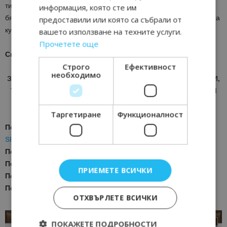
тип „шале“. Предлагат се възможности както за кратки уикенд
информация, която сте им
бягства, така и за по-дълги ваканции, като инфраструктурата на
предоставили или която са събрали от
курортите е отлично развита.
вашето използване на техните услуги.
Прочетете още
Снимки Руслан ЙОРДАНОВ, Bgtourism.bg
Строго
Ефективност
необходимо
ЗА АКТУАЛНИ НОВИНИ И ПРОМОЦИИ НА АВИОКОМПАНИИ,
ТУРОПЕРАТОРИ И ХОТЕЛИЕРИ - ПРИСЪЕДИНЕТЕ СЕ КЪМ
ВАЙБЪР КАНАЛА НА BGTOURISM.BG -
ВКЛЮЧИ СЕ ТУК
!
Таргетиране
Функционалност
Последвайте ни за още актуални новини
в
Google News
Showcase
Последвайте
Bgtourism.bg във
VIBER
Последвайте
Bgtourism.bg в
INSTAGRAM
ПРИЕМЕТЕ ВСИЧКИ
Последвайте
Bgtourism.bg във
FACEBOOK
Последвайте
Bgtourism.bg в
YOUTUBE
ОТХВЪРЛЕТЕ ВСИЧКИ
ПОКАЖЕТЕ ПОДРОБНОСТИ