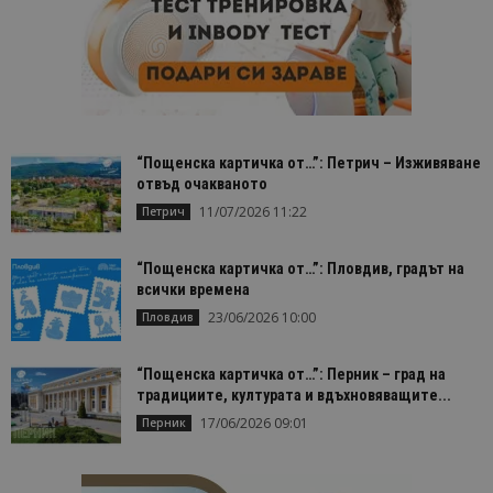
“Пощенска картичка от…”: Петрич – Изживяване
отвъд очакваното
11/07/2026 11:22
Петрич
“Пощенска картичка от…”: Пловдив, градът на
всички времена
23/06/2026 10:00
Пловдив
“Пощенска картичка от…”: Перник – град на
традициите, културата и вдъхновяващите...
17/06/2026 09:01
Перник