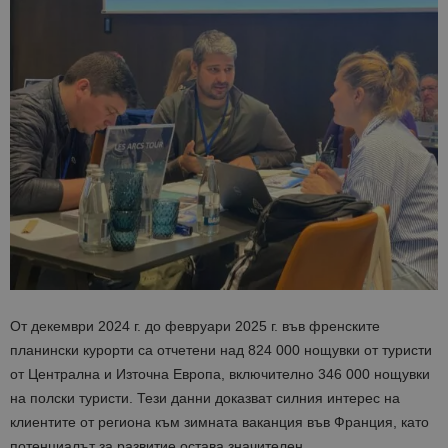
От декември 2024 г. до февруари 2025 г. във френските
планински курорти са отчетени над 824 000 нощувки от туристи
от Централна и Източна Европа, включително 346 000 нощувки
на полски туристи. Тези данни доказват силния интерес на
клиентите от региона към зимната ваканция във Франция, като
потенциалът за развитие остава значителен.