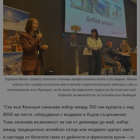
Гордана Малич (вляво) отлично познава професионалистите в България. Много
години тя създава истински мост между туристическите агенции у нас и
хотелиерите във Франция, за да може българските туристи да получат най-
добрите възможности за почивка във Франция.
“Ски във Франция означава избор между 350 ски курорта с над
8000 км писти, оборудвани с модерни и бързи съоръжения.
Това означава възможност за ски от декември до май, избор
между традиционно алпийско селце или модерен курорт, както
и наслада от богатата гама от дейности и френската кухня – от