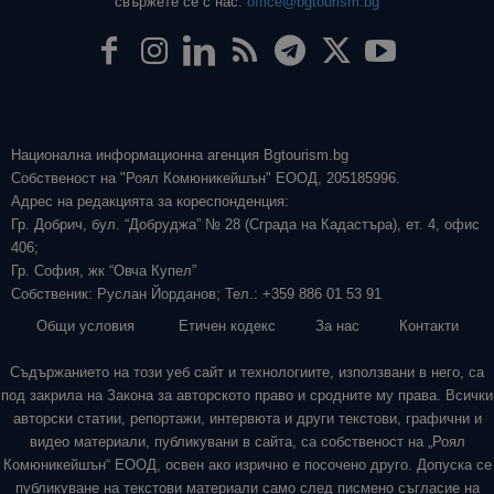
свържете се с нас:
office@bgtourism.bg
Национална информационна агенция Bgtourism.bg
Собственост на "Роял Комюникейшън" ЕООД, 205185996.
Адрес на редакцията за кореспонденция:
Гр. Добрич, бул. “Добруджа” № 28 (Сграда на Кадастъра), ет. 4, офис
406;
Гр. София, жк “Овча Купел”
Собственик: Руслан Йорданов; Тел.: +359 886 01 53 91
Общи условия
Етичен кодекс
За нас
Контакти
Съдържанието на този уеб сайт и технологиите, използвани в него, са
под закрила на Закона за авторското право и сродните му права. Всички
авторски статии, репортажи, интервюта и други текстови, графични и
видео материали, публикувани в сайта, са собственост на „Роял
Комюникейшън“ ЕООД, освен ако изрично е посочено друго. Допуска се
публикуване на текстови материали само след писмено съгласие на