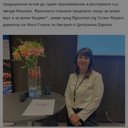
традиционни ястия до гурме преживявания в ресторанти със
звезди Мишлен. Френските планини предлагат нещо за всеки
вкус и за всеки бюджет.“, заяви пред Bgtourism.bg Солен Морел,
директор на Atout France за Австрия и Централна Европа.