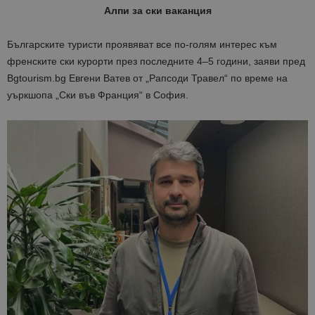
Алпи за ски ваканция
Българските туристи проявяват все по-голям интерес към
френските ски курорти през последните 4–5 години, заяви пред
Bgtourism.bg Евгени Ватев от „Рапсоди Травел“ по време на
уъркшопа „Ски във Франция“ в София.