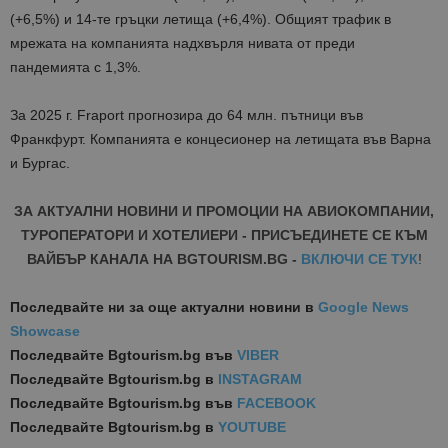
(+6,5%) и 14-те гръцки летища (+6,4%)
. Общият трафик в
мрежата на компанията надхвърля нивата от преди
пандемията с 1,3%.
За
2025 г. Fraport прогнозира до 64 млн. пътници във
Франкфурт. Компанията е концесионер на летищата във Варна
и Бургас.
ЗА АКТУАЛНИ НОВИНИ И ПРОМОЦИИ НА АВИОКОМПАНИИ,
ТУРОПЕРАТОРИ И ХОТЕЛИЕРИ - ПРИСЪЕДИНЕТЕ СЕ КЪМ
ВАЙБЪР КАНАЛА НА BGTOURISM.BG -
ВКЛЮЧИ СЕ ТУК
!
Последвайте ни за още актуални новини
в
Google News
Showcase
Последвайте
Bgtourism.bg във
VIBER
Последвайте
Bgtourism.bg в
INSTAGRAM
Последвайте
Bgtourism.bg във
FACEBOOK
Последвайте
Bgtourism.bg в
YOUTUBE