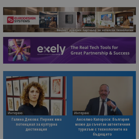
Интервю
Интервю
Галина Декова: Перник има
Анселмо Капороси: България
потенциал за културна
може да съчетае автентичния
дестинация
туризъм с технологиите на
бъдещето