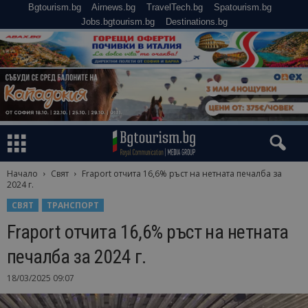
Bgtourism.bg
Airnews.bg
TravelTech.bg
Spatourism.bg
Jobs.bgtourism.bg
Destinations.bg
Начало
Свят
Fraport отчита 16,6% ръст на нетната печалба за
2024 г.
СВЯТ
ТРАНСПОРТ
Fraport отчита 16,6% ръст на нетната
печалба за 2024 г.
18/03/2025 09:07