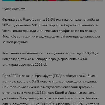
Чуйте статията:
Франкфурт.
Fraport отчита 16,6% ръст на нетната печалба за
2024 г., достигайки 501,9 млн. евро, съобщиха от компанията.
Увеличените приходи и по-високият трафик както на летище
Франкфурт, така и на международните ѝ летища, допринесоха
за този резултат.
Компанията отбелязва ръст на годишните приходи с 10,7% до
нов рекорд от 4,43 милиарда евро (в сравнение с 4,00
милиарда евро през 2023 г.).
През 2024 г. летище Франкфурт (FRA) е обслужило
61,6 млн.
пътници
, което е с 3,7% повече спрямо предходната година.
Най-голямо увеличение в междуконтиненталния трафик е
отчетено към Азия (+13,3%), като Китай и Индия са основни
двигатели. Международните летища на Fraport също бележат
силни резултати –
Лима (+15,2%), Любляна (+13,3%), Анталия