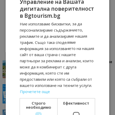
Управление на Вашата
дигитална поверителност
в Bgtourism.bg
Ние използваме бисквитки, за да
персонализираме съдържанието,
рекламите и да анализираме нашия
трафик. Също така споделяме
информация за използването на нашия
сайт от ваша страна с нашите
партньори за реклама и анализи, които
“Пощенска картичка от…”: Петрич – Изживяване
може да я комбинират с друга
отвъд очакваното
информация, която сте им
11/07/2026 11:22
Петрич
предоставили или която са събрали от
вашето използване на техните услуги.
“Пощенска картичка от…”: Пловдив, градът на
Прочетете още
всички времена
23/06/2026 10:00
Пловдив
Строго
Ефективност
необходимо
“Пощенска картичка от…”: Перник – град на