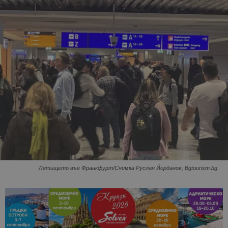
Летището във Франкфурт/Снимка Руслан Йорданов, Bgtourism.bg