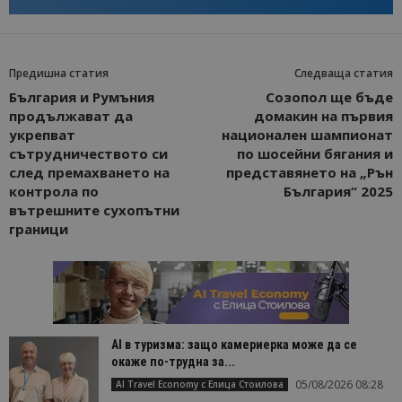
Предишна статия
Следваща статия
България и Румъния
Созопол ще бъде
продължават да
домакин на първия
укрепват
национален шампионат
сътрудничеството си
по шосейни бягания и
след премахването на
представянето на „Рън
контрола по
България“ 2025
вътрешните сухопътни
граници
AI в туризма: защо камериерка може да се
окаже по-трудна за...
05/08/2026 08:28
AI Travel Economy с Елица Стоилова