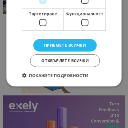
традициите, културата и вдъхновяващите...
17/06/2026 09:01
Перник
Таргетиране
Функционалност
ПРИЕМЕТЕ ВСИЧКИ
ОТХВЪРЛЕТЕ ВСИЧКИ
ПОКАЖЕТЕ ПОДРОБНОСТИ
Строго необходимо
Ефективност
Таргетиране
Функционалност
Строго необходимите бисквитки позволяват
основната функционалност на уебсайта, като
потребителско влизане и управление на