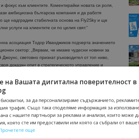
и фокус към клиентите. Коментирайки новата си роля,
 тази амбициозна българска компания и да работя
но ще надградим стабилната основа на Fly2Sky и ще
и услуги на клиентите си по целия свят.“
онна асоциация Тодор Иванджиков подчерта значението
ционен сектор: „Вярвам, че имаме чудесни новини за
 Джоунс, световно признат ръководител от топ ниво,
своя доказан опит в стратегическото управление и
я и успех Fly2Sky!“
е на Вашата дигитална поверителност в
bg
бисквитки, за да персонализираме съдържанието, рекламите
OSA, базиран в ЕС, оперира с Airbus A320 и A321.
шия трафик. Също така споделяме информация за използван
олета и играе важна роля на ACMI (мокър лизинг)
рана с нашите партньори за реклама и анализи, които може д
подкрепа на авиокомпании и нискотарифни превозвачи,
я, която сте им предоставили или която са събрали от ваше
а за адаптиране към нуждите на сезонния трафик,
Прочетете още
а пазара.