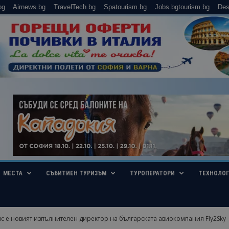
bg
Airnews.bg
TravelTech.bg
Spatourism.bg
Jobs.bgtourism.bg
Des
МЕСТА
СЪБИТИЕН ТУРИЗЪМ
ТУРОПЕРАТОРИ
ТЕХНОЛО
с e новият изпълнителен директор на българската авиокомпания Fly2Sky