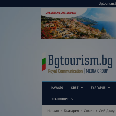
Bgtourism.
B
g
t
o
u
r
i
НАЧАЛО
СВЯТ
БЪЛГАРИЯ
s
m
.
ТРАНСПОРТ
b
g
Начало
България
София
Лий Джоун
–