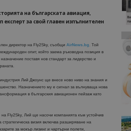
историята на българската авиация,
 експерт за свой главен изпълнителен
лен директор на Fly2Sky, съобщи
AirNews.bg
. Той
 международен опит, който заема ръководна позиция в
назначение поставя нов стандарт за лидерство и
раната.
 индустрия Лий Джоунс ще внесе ново ниво на знания и
ршенство. Назначението му е сигнал за вълнуваща нова
 трансформация в българския авиационен пейзаж като
 на Fly2Sky, Лий ще насочи компанията към устойчив
а стратегическа визия включва разширяване на
азарите за мокър лизинг и чартърни полети,