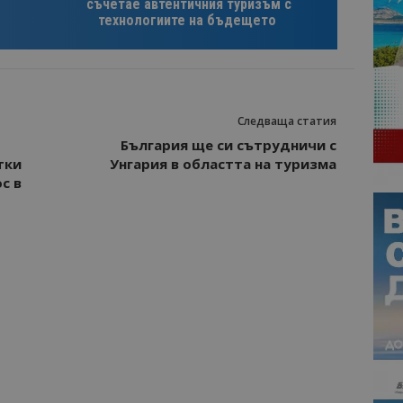
съчетае автентичния туризъм с
технологиите на бъдещето
Следваща статия
България ще си сътрудничи с
тки
Унгария в областта на туризма
с в