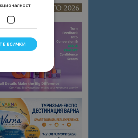
кционалност
ТЕ ВСИЧКИ
елско влизане и
тки.
омните съгласието
квитки на сайта.