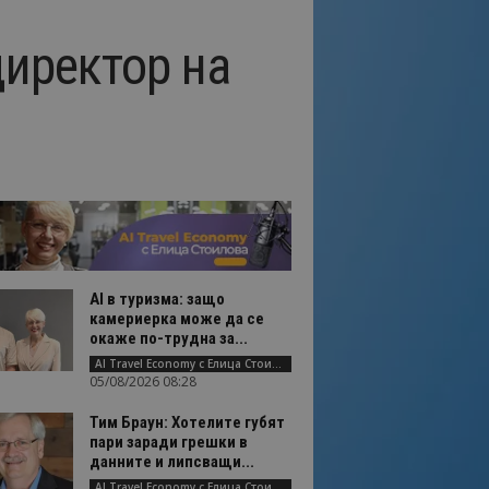
директор на
AI в туризма: защо
камериерка може да се
окаже по-трудна за...
AI Travel Economy с Елица Стоилова
05/08/2026 08:28
Тим Браун: Хотелите губят
пари заради грешки в
данните и липсващи...
AI Travel Economy с Елица Стоилова