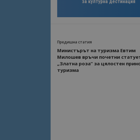
за културна дестинация
Предишна статия
Министърът на туризма Евтим
Милошев връчи почетни статуе
„Златна роза“ за цялостен прино
туризма