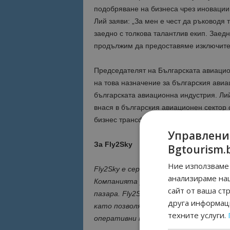
подобряване на бизнеса чрез иновации 
Лий заяви: „За мен е чест да ръководя
заедно с толкова талантлив екип. Заед
продължим да предоставяме изключителн
Председателят на Българската авиаци
на това назначение за българския авиа
българската авиационна индустрия. Лий
внася в българския авиационен сектор 
бизнес трансформациите . Поздравлени
Управлени
За Fly2Sky
Bgtourism.
Ние използваме 
Fly2Sky е сертифициран оператор по I
анализираме на
Компанията управлява флот от 10 сам
сайт от ваша ст
пазара. Fly2Sky предоставя ключова 
друга информаци
като позволява разщиряване на флот
техните услуги.
оперативни проблеми и разширяване н