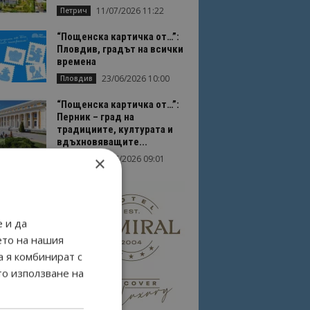
11/07/2026 11:22
Петрич
“Пощенска картичка от…”:
Пловдив, градът на всички
времена
23/06/2026 10:00
Пловдив
“Пощенска картичка от…”:
Перник – град на
традициите, културата и
вдъхновяващите...
×
17/06/2026 09:01
Перник
 и да
ето на нашия
а я комбинират с
то използване на