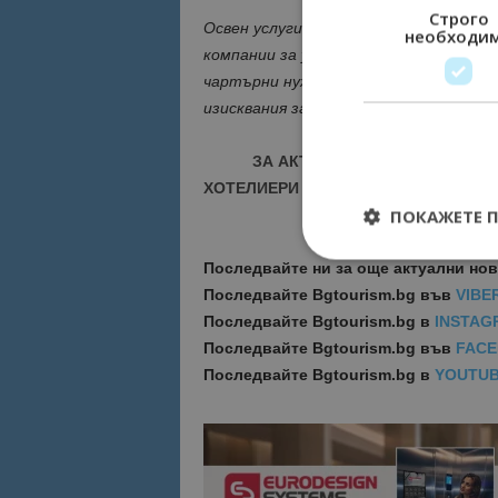
Строго
Освен услуги ACMI, Fly2Sky си сътру
необходи
компании за управление на дестинации
чартърни нужди, осигурявайки персо
изисквания за пътуване.
ЗА АКТУАЛНИ НОВИНИ И ПРО
ХОТЕЛИЕРИ - ПРИСЪЕДИНЕТЕ СЕ КЪ
ПОКАЖЕТЕ 
Последвайте ни за още актуални но
Последвайте
Bgtourism.bg във
VIBE
Последвайте
Bgtourism.bg в
INSTAG
Строго необходимит
Последвайте
Bgtourism.bg във
FAC
управление на акау
Последвайте
Bgtourism.bg в
YOUTU
Име
cookie_notice_acc