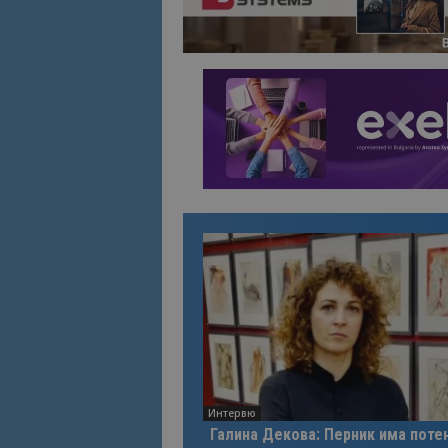
Име
Име
sc_is_visitor_uniq
is_visitor_unique
is_unique
_ga_B09EBBY8PY
_ga_WXPDN4HSCV
_ga_FK650GXHRZ
_ga
Интервю
Галина Декова: Перник има поте