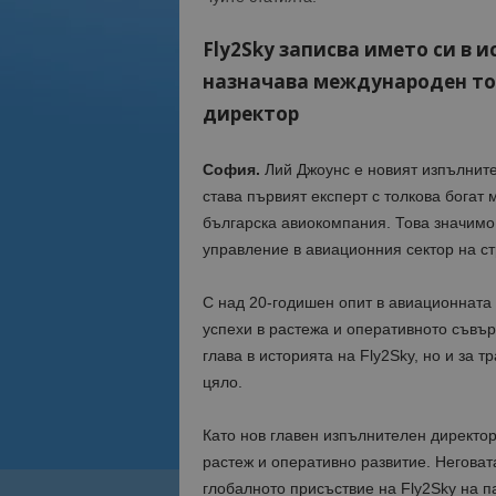
Fly2Sky записва името си в 
назначава международен топ
директор
София.
Лий Джоунс e новият изпълните
става първият експерт с толкова богат
българска авиокомпания. Това значимо 
управление в авиационния сектор на ст
С над 20-годишен опит в авиационната
успехи в растежа и оперативното съвъ
глава в историята на Fly2Sky, но и за
цяло.
Като нов главен изпълнителен директор
растеж и оперативно развитие. Неговат
глобалното присъствие на Fly2Sky на п