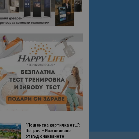
“Пощенска картичка от…”:
Петрич – Изживяване
отвъд очакваното