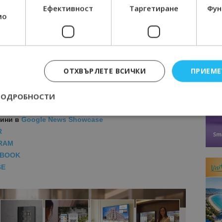
Ефективност
Таргетиране
Фун
дничи с туроператори, туристически бордове и
мо
 (DMC), за да отговори на сезонни и извънредни
нализирани решения за техните специфични
ОТХВЪРЛЕТЕ ВСИЧКИ
ПРИЕМЕ
МОЦИИ НА АВИОКОМПАНИИ, ТУРОПЕРАТОРИ И
М ВАЙБЪР КАНАЛА НА BGTOURISM.BG -
ВКЛЮЧИ СЕ
ПОДРОБНОСТИ
ТУК
!
вини
в
Google News Showcase
R
Строго необходимо
Ефективност
Таргетиране
Функционалност
RAM
е бисквитки позволяват основната функционалност на уебсайта, като потребит
EBOOK
нта. Уебсайтът не може да се използва правилно без строго необходими бискви
BE
Доставчик
/
Валиден
Описание
Домейн
до
epted
lisandraramos.com
7 дни
Тази бисквитка се използва, за да зап
bgtourism.bg
на потребителя за използването на бис