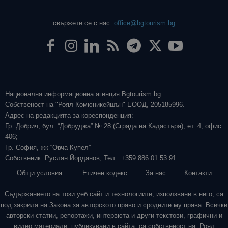
свържете се с нас:
office@bgtourism.bg
Национална информационна агенция Bgtourism.bg
Собственост на "Роял Комюникейшън" ЕООД, 205185996.
Адрес на редакцията за кореспонденция:
Гр. Добрич, бул. “Добруджа” № 28 (Сграда на Кадастъра), ет. 4, офис
406;
Гр. София, жк “Овча Купел”
Собственик: Руслан Йорданов; Тел.: +359 886 01 53 91
Общи условия
Етичен кодекс
За нас
Контакти
Съдържанието на този уеб сайт и технологиите, използвани в него, са
под закрила на Закона за авторското право и сродните му права. Всички
авторски статии, репортажи, интервюта и други текстови, графични и
видео материали, публикувани в сайта, са собственост на „Роял