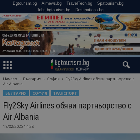
Bgtourism.bg
Airnews.bg
TravelTech.bg
Spatourism.bg
Jobs.bgtourism.bg
Destinations.bg
Начало
България
София
Fly2Sky Airlines обяви партньорство с
Air Albania
БЪЛГАРИЯ
СОФИЯ
ТРАНСПОРТ
Fly2Sky Airlines обяви партньорство с
Air Albania
18/02/2025 14:28