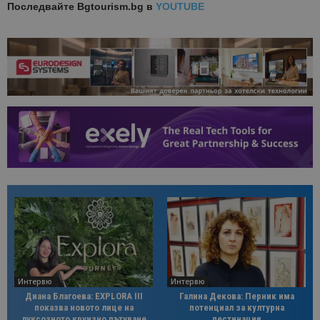
Последвайте
Bgtourism.bg в
YOUTUBE
Интервю
Интервю
Диана Благоева: EXPLORA III
Галина Декова: Перник има
показва новото лице на
потенциал за културна
луксозното круизно пътуване
дестинация