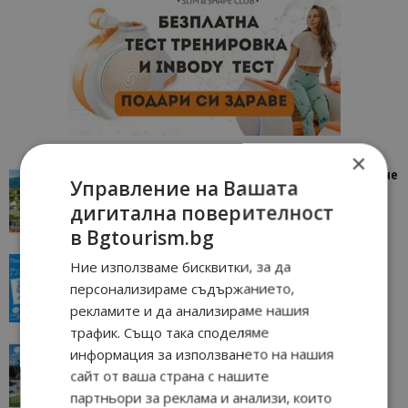
×
“Пощенска картичка от…”: Петрич – Изживяване
Управление на Вашата
отвъд очакваното
дигитална поверителност
11/07/2026 11:22
Петрич
в Bgtourism.bg
“Пощенска картичка от…”: Пловдив, градът на
Ние използваме бисквитки, за да
всички времена
персонализираме съдържанието,
23/06/2026 10:00
Пловдив
рекламите и да анализираме нашия
трафик. Също така споделяме
“Пощенска картичка от…”: Перник – град на
информация за използването на нашия
традициите, културата и вдъхновяващите...
сайт от ваша страна с нашите
17/06/2026 09:01
Перник
партньори за реклама и анализи, които