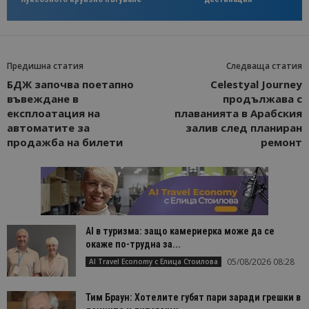
Предишна статия
Следваща статия
БДЖ започва поетапно
Celestyal Journey
въвеждане в
продължава с
експлоатация на
плаванията в Арабския
автоматите за
залив след планиран
продажба на билети
ремонт
AI в туризма: защо камериерка може да се
окаже по-трудна за...
05/08/2026 08:28
AI Travel Economy с Елица Стоилова
Тим Браун: Хотелите губят пари заради грешки в