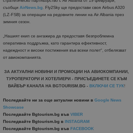
стратегическо партньорство с Air Albania от 19 февруари,
съобщи
AirNews.bg
.
Fly2Sky ще предостави своя Airbus A320
(LZ-FSB) за операции на редовните линии на Air Albania през
зимния сезон.
„
Нашият екип се ангажира да предоставя безпроблемна
оперативна поддръжка, като гарантира ефективност,
надеждност и високи постижения във всеки полет“, отбелязват
от авиокомпанията.
ЗА АКТУАЛНИ НОВИНИ И ПРОМОЦИИ НА АВИОКОМПАНИИ,
ТУРОПЕРАТОРИ И ХОТЕЛИЕРИ - ПРИСЪЕДИНЕТЕ СЕ КЪМ
ВАЙБЪР КАНАЛА НА BGTOURISM.BG -
ВКЛЮЧИ СЕ ТУК
!
Последвайте ни за още актуални новини
в
Google News
Showcase
Последвайте
Bgtourism.bg във
VIBER
Последвайте
Bgtourism.bg в
INSTAGRAM
Последвайте
Bgtourism.bg във
FACEBOOK